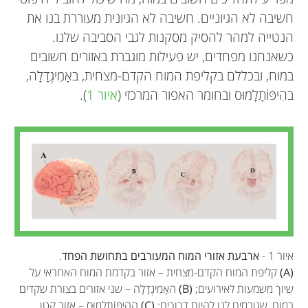
חשיבה לא הגיוניים. חשיבה לא הגיונית מעוררת בנו את
הנטייה למהר להסיק מסקנות לגבי הסביבה שלנו.
כשאנחנו מפחדים, יש פעילות מוגברת באזורים חשובים
במוח, ובכללם בקליפת המוח הקדם-מצחית, באָמִיגְדָלָה,
בהִיפּוֹתָלָמוּס ובחומר האפור המרכזי (
איור 1
).
איור 1 -
ארבעת אזורי המוח המעורבים בתחושת הפחד
.
(A)
קליפת המוח הקדם-מצחית – אזור בקדמת המוח האחראי על
שיוך משמעות לאירועים;
(B)
האָמִיגְדָלָה – שני אזורים בצורת שקדים
במוח, שגורמים לנו להיות דרוכים;
(C)
ההִיפּוֹתָלָמוּס – אזור קטן