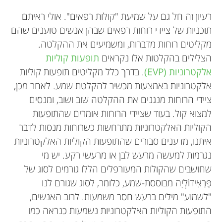
athoksakis@gmail.com
Psyche. *
השונות בינינו הופכת אותנו ליחידים ומיוחדים.
לשלב הגמר בתחרות כלל-ארצית למדעי המחשב שבה
ולרכוב על אופניים.
היא משתתפת. Mrittika שואפת להיות אישה בעלת
רעיון זה חל גם על שמיעת "קולות רפאים". אולי ראיתם
אופקים רחבים וידע רב.
תוכניות של ציידי רוחות רפאים שבהן אנשים טוענים שהם
מקליטים רוחות מדברות, ומשמיעים את ההקלטה.
הצלילים בהקלטות אלו נקראים
תופעות קוליות
אלקטרוניות (EVP)
. בדרך כלל מקליטים תופעות קוליות
אלקטרוניות באמצעות מכשיר להקלטת שמע. לאחר מכן,
ציידי הרוחות מנגנים את ההקלטה שוב ושוב, ומנסים
למצוא קול. בעוד שציידי הרוחות אומרים שהתופעות
הקוליות האלקטרוניות מתרחשות כשרוחות מנסות לדבר
איתנו, מדענים סבורים שהתופעות הקוליות האלקטרוניות
נגרמות למעשה מרעש לבן או מרעשי רקע. יש מי
שחושבים שהקולות המעורפלים הללו גורמים לסוג של
פָּרֵאִידוֹלְיָה מבוססת-שמע, כלומר, לסוג שגורם לנו
"לשמוע" מילים ברעש חסר משמעות. לרוב האנשים,
התופעות הקוליות האלקטרוניות נשמעות כנראה כמו