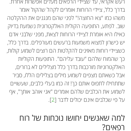
רעש אקראי, עד שציידי הרפאים מעלים אפשרות אחרת.
בדרך כלל, ציידי הרוחות אומרים לקהל שהקול אומר
משהו כמו "צא החוצה!" לפני שהם מנגנים את ההקלטה
שוב. לפתע, התופעה הקולית האלקטרונית נשמעת בדיוק
כאילו היא אומרת לציידי הרוחות לצאת, מפני שלבני אדם
יש כישרון למצוא משמעות ברעשים מעורפלים. בדרך כלל,
כשציידי רוחות מאזינים להקלטות הם רוצים לשמוע קולות,
כך שהמוח שלהם "עובד עליהם". התופעות הקוליות
האלקטרוניות מורכבות בדרך כלל מצלילים לא ברורים,
אבל כשאתם מצפים לשמוע מילים בצלילים הללו, סביר
שתתחילו לתפוס אותם כך! זה כמו בעלי כלבים, שעשויים
לשמוע את הכלבים שלהם אומרים "אני אוהב אותך", אף
על פי שכלבים אינם יכולים לדבר [
2
].
למה שאנשים יחושו נוכחות של רוח
רפאים?