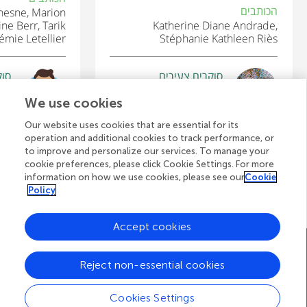
הכותבים
hesne, Marion
ne Berr, Tarik
Katherine Diane Andrade,
mie Letellier
Stéphanie Kathleen Riès
סוקרים צעירים
סוק
asi
Tristan
We use cookies
גיל: 12
גיל: 
Our website uses cookies that are essential for its
operation and additional cookies to track performance, or
to improve and personalize our services. To manage your
cookie preferences, please click Cookie Settings. For more
לצפייה בכל המאמרים
information on how we use cookies, please see our
Cookie
Policy
Accept cookies
A
דף הבית של Frontiers
בלוג
צרו קשר
Reject non-essential cookies
d
d
© 2026 Frontiers Media S.A.
Cookies Settings