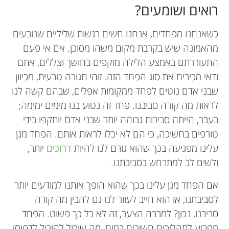
רואים ושומעים?
כשאנחנו מפחדים, אנחנו חשים רגשות שליליים שנובעים
מהאמונה שיש בקרבת מקום משהו מסוכן. אם אי פעם
התעוררתם באמצע הלילה מוקפים בחושך וצללים, אתם
ודאי מכירים את סוג הפחד הזה. זוהי תגובה טבעית, מכיוון
שבני אדם נוטים לפחד ממקומות אפלים, שבהם קשה לנו
לראות מה קורה סביבנו. פחד זה נטוע בנו מימים ימימה;
בעבר, הייתה סבירות גבוהה יותר שבני אדם יותקפו בידי
טורפים בחשיכה, כי הם לא יכלו לראות אותם. הפחד מגן
עלינו מפגיעה בכך שהוא גורם לנו להיות
דרוכים
יותר,
ולשים לב למתרחש בסביבתנו.
אם הפחד מגן עלינו בכך שהוא הופך אותנו למודעים יותר
לסביבתנו, אז הוא חייב לעזור לנו גם להבין מה קורה
סביבנו, נכון? למרבה הצער, זה לא כל כך פשוט. הפחד
מפריע לתהליכים חשובים במוח, מה שיכול להוביל לדפוסי