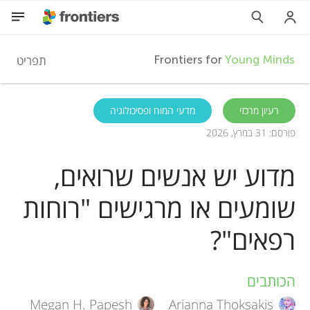
F
תפריט
Frontiers for
Young Minds
r
HE
רעיון מרכזי
מדעי המוח ופסיכולוגיה
פורסם: 31 במרץ, 2026
מאמרים
o
מדוע יש אנשים שרואים,
השתתפות
n
שומעים או מרגישים "רוחות
t
רפאים"?
i
הכותבים
A
e
Megan H. Papesh
Arianna Thoksakis