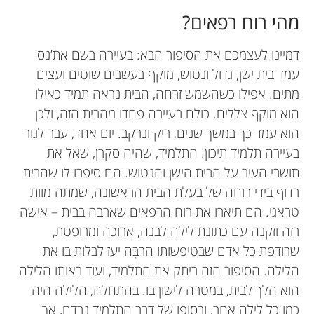
מהי רוח רפאים?
דמיינו לעצמכם את הסיפור הבא: בעיירה בשם את’נס
עמד בית ישן, גדול ונטוש, מוקף בעשבים שוטים ועצים
מתים. אפילו כשהשמש זרחה, הבית נראה תמיד כאילו
הוא מוקף צללים. כולם בעיירה פחדו מהבית הזה, ולכן
הוא עמד כך במשך שנים, ריק ונרקב. יום אחד, עבר לגור
בעיירה תלמיד תיכון. התלמיד, שהיה סקרן, שאל את
תושבי העיר על הבית הישן והנטוש. הם סיפרו לו שהבית
רדוף בידי רוחה של בעלת הבית הראשונה, שמתה מוות
טראגי. הם תיארו את רוח הרפאים שארבה בבית – אישה
רזה וזקנה עם כתונת לילה לבנה, ארוכה ומרופטת,
שרודפת כל אדם שבטיפשותו הרבָּה יעז לבלות בו את
הלילה. הסיפור הזה ריתק את התלמיד, ועוד באותו הלילה
הוא הלך לבית, במטרה לישון בו. בהתחלה, הלילה היה
כמו כל לילה אחר, ובסופו של דבר התלמיד נרדם, אך