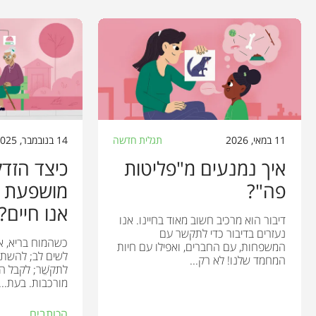
11 במאי, 2026
תגלית חדשה
14 בנובמבר, 2025
איך נמנעים מ"פליטות
כיצד הזדק
פה"?
מושפעת מ
אנו חיים?
דיבור הוא מרכיב חשוב מאוד בחיינו. אנו
נעזרים בדיבור כדי לתקשר עם
כשהמוח בריא, אנו
המשפחות, עם החברים, ואפילו עם חיות
לשים לב; להשתמש
המחמד שלנו! לא רק...
לתקשֵׁר; לקבל 
מורכבות. בעת...
הכותבים