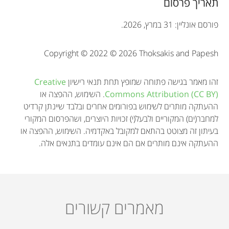
t
תאריך פרסום
i
פורסם אונליין: 31 במרץ, 2026.
o
Copyright © 2022 © 2026 Thoksakis and Papesh
n
זהו מאמר בגישה פתוחה שמופץ תחת תנאי רישיון
Creative
Commons Attribution (CC BY)
. השימוש, ההפצה או
ההעתקה מותרים לשימוש בפורומים אחרים ובלבד שיינתן קרדיט
למחבר(ים) המקוריים ולבעל(י) זכויות היוצרים, ושהפרסום המקורי
בעיתון זה מצוטט בהתאם למקובל באקדמיה. השימוש, ההפצה או
ההעתקה אינם מותרים אם הם אינם עומדים בתנאים אלה.
מאמרים קשורים