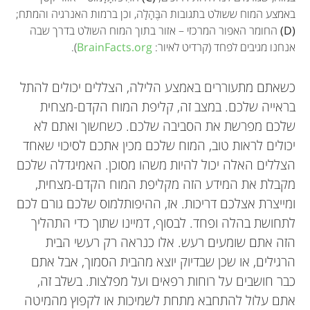
באמצע המוח ששולט בתגובות הבֶּהָלָה, וכן ברמות האנרגיה והמתח;
(D)
החומר האפור המרכזי – אזור בתוך המוח השולט בדרך שבה
אנחנו מגיבים לפחד (קרדיט לאיור:
BrainFacts.org
).
כשאתם מתעוררים באמצע הלילה, הצללים יכולים להתל
בראייה שלכם. במצב זה, קליפת המוח הקדם-מצחית
שלכם מפרשת את הסביבה שלכם. כשחשוך ואתם לא
יכולים לראות טוב, המוח שלכם מכין אתכם לסיכוי שאחד
הצללים האלה יכול להיות משהו מסוכן. האמיגדלה שלכם
מקבלת את המידע הזה מקליפת המוח הקדם-מצחית,
ומייצרת אצלכם דריכות. אז, ההיפותלמוס שלכם גורם לכם
לתחושת בהלה ופחד. לבסוף, דמיינו שתוך כדי התהליך
הזה אתם שומעים רעש. אלו כנראה רק רעשי הבית
הרגילים, או שכן שבדיוק יוצא מהבית הסמוך, אבל אתם
כבר חושבים על רוחות רפאים ועל מפלצות. בשלב זה,
אתם עלול להתחבא מתחת לשמיכות או לקפוץ מהמיטה