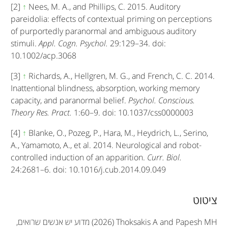
[2]
↑
Nees, M. A., and Phillips, C. 2015. Auditory
pareidolia: effects of contextual priming on perceptions
of purportedly paranormal and ambiguous auditory
stimuli.
Appl. Cogn. Psychol.
29:129–34. doi:
10.1002/acp.3068
[3]
↑
Richards, A., Hellgren, M. G., and French, C. C. 2014.
Inattentional blindness, absorption, working memory
capacity, and paranormal belief.
Psychol. Conscious.
Theory Res. Pract.
1:60–9. doi: 10.1037/css0000003
[4]
↑
Blanke, O., Pozeg, P., Hara, M., Heydrich, L., Serino,
A., Yamamoto, A., et al. 2014. Neurological and robot-
controlled induction of an apparition.
Curr. Biol.
24:2681–6. doi: 10.1016/j.cub.2014.09.049
A
ציטוט
r
(2026) Thoksakis A and Papesh MH
מדוע יש אנשים שרואים,