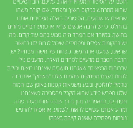
u
חשבו על הסיפור המפחיד האהוב עליכם. רוב הסיכויים
v
שהוא מתרחש במקום חשוך ומפחיד, שבו קורה משהו
n
שרואים או שומעים. הסיפורים האלה מפחידים אותנו
i
בהחלט, כי יש הרבה אנשים שראו או שמעו דברים מוזרים
g
e
בחושך, במיוחד אם הפחד היה טבוע בהם עוד קודם. מה
יש במקומות אפלים ומפחידים שיכול לגרום לנו לחשוב
w
M
שראינו, שמענו או הרגשנו נוכחות של משהו מפחיד? יש
e
הרבה הסברים מדעיים לפחדים האלה. מדענים גילו
i
ש"רוחות הרפאים" שאנחנו חושבים שאנחנו רואים יכולות
r
להיות בעצם משחקים שהמוח שלנו "משחק" איתנו! זה
n
נורמלי לחלוטין, ונובע משגיאות קטנות באופן שבו המוח
s
שלנו מפרש מידע שהוא מקבל מהסביבה כשאנחנו
d
מפחדים. במאמר זה נדון בדרך שבה המוח מעבד פחד,
ומדוע אנחנו עשויים לראות, לשמוע, או אפילו להרגיש
s
נוכחות מפחידה שאינה קיימת באמת!