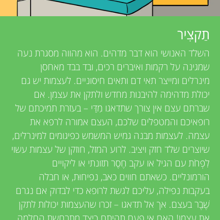
u
i
e
n
תַקצִיר
w
g
השלד האנושי הוא דבר מדהים. הוא מהווה מסגרת נעה
e
שמגינה על רקמות ואיברים רכים, ובד בבד מאחסן
M
מינרלים ומייצר תאי דם ותאים חיסוניים. לעצמות יש גם
r
יכולת מדהימה להיבנות מחדש ולתקן את עצמן. אם
s
i
שברתם עצם אין צורך שתדאגו מִדַּי – בעזרת תמיכתם של
רופאיכם והמטפלים שלכם, העצם אמורה לרפא את
עצמה. לעצמות מבנה גמיש המשמש כפיגומים למינרלים,
n
שיוצרים שלד חזק ויציב. לרוע המזל, חוזקן של עצמות עשוי
לִפְחֹת עם הגיל או עקב חֶסֶר תזונתי או ליקויים
d
הורמונליים. כשאתם חווים כאב, נפיחוּת, או חבלה
בעקבות נפילה, עליכם לגשת לרופא כדי לבדוק אם נגרם
s
שֶׁבֶר בעצם. אך אל תדאגו – זכרו שהעצמות יכולות לתקן
את עצמן! האם אי פעם תהיתם כיצד מתרחשת החלמה