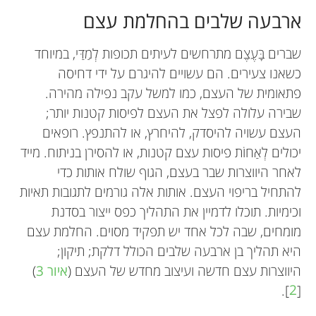
ארבעה שלבים בהחלמת עצם
שברים בָּעֶצֶם מתרחשים לעיתים תכופות לְמַדַּי, במיוחד
כשאנו צעירים. הם עשויים להיגרם על ידי דחיסה
פתאומית של העצם, כמו למשל עקב נפילה מהירה.
שבירה עלולה לפצל את העצם לפיסות קטנות יותר;
העצם עשויה להיסדק, להיחרץ, או להתנפץ. רופאים
יכולים לְאַחוֹת פיסות עצם קטנות, או להסירן בניתוח. מייד
לאחר היווצרות שבר בעצם, הגוף שולח אותות כדי
Magdalena Warczak
Magdalena Osial
להתחיל בריפוי העצם. אותות אלה גורמים לתגובות תאיות
Julia, Harnoor, Srijia,
Ananeah
Katarzyna Krajewska
Justyna Chałubińska-
וכימיות. תוכלו לדמיין את התהליך כפס ייצור בסדנת
Dhaaniya, Mai, Xiangyu,
גיל: 13
Fendler
מומחים, שבה לכל אחד יש תפקיד מסוים. החלמת עצם
Roopa, Sybil, and
Sarranya
היא תהליך בן ארבעה שלבים הכולל דלקת; תיקון;
גיל: 15–16
היווצרות עצם חדשה ועיצוב מחדש של העצם (
איור 3
)
מַגְדָלֵנָה אוֹסִיאָל היא מדענית מאוניברסיטת ורשה.
מַגְדָלֶנָה ווֹרְקְזַק היא מדענית מהמכון לכימיה פיזיקלית
].
2
[
אנו קבוצה של תלמידות צעירות וסקרניות שמגלות עניין
באקדמיה הפולנית הלאומית למדעים. היא עורכת
המחקר שלה מתמקד בפיתוח טיפולים עבור מחלות
קַתְרָזִינָה קְרַיְיוְוסְקָה היא רופאה שעוסקת בבעיות של
אני אוהבת לחשוב על מדע, ויודעת שכשאגדל, ארצה
גַ'סְטִינָה צָ'לוּבִּינְסְקָה פֶנְדְלֶר היא רופאה במכון הצבאי