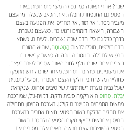
שבר? אחרי תאונה כמו נפילה מעץ מתרחשות באזור
הפגוע גם התנפחות וחבלה. אות הכאב שנשלח מהעצם
מעביר מסר: ''אל תזוזו; אל תחריפו את הפגיעה בעצם
השבורה; הישארו דוממים ורגועים''. כשעצם נשברת,
בדרך כלל גם כלי הדם שבה נשברים. לעיתים, כשתאי
הדם דולפים, תוכלו לראות
הֶמָטוֹמָה
, שהיא המונח
הרפואי לחבלה. המטומה מתהווה כאשר קרישי דם
נוצרים אחרי שדם דולף לתוך האזור שסביב לשבר בעצם.
אנו מעוניינים שהדבר יתרחש, מאחר שדם קרוש מתפקד
כחולייה מקשרת בין חלקי העצם השבורה, ופועל כתבנית
שעל גביה נוצרת רשת זמנית של סיבים וסחוּס, שנקראת
יַבֶּלֶת
.
סְחוּס
הוא רִקְמָה סיבית חזקה, דמוית-ג'ל, שמורכבת
מתאים מתמחים המייצרים קולגן. מערכת החיסון מתחילה
את תהליך הדלקת באזור הפגוע. תאים אחרים במערכת
החיסון אחראים לניקוי מקום הפגיעה ולהכנת האזור
הפגוע להיווצרות עצם חדשה. תאים אלה מסירים את