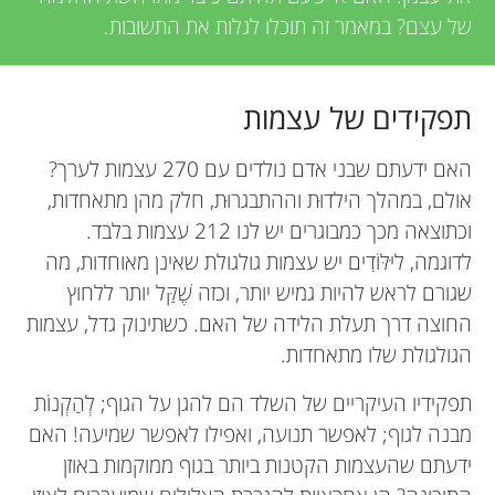
של עצם? במאמר זה תוכלו לגלות את התשובות.
תפקידים של עצמות
האם ידעתם שבני אדם נולדים עם 270 עצמות לערך?
אולם, במהלך הילדוּת וההתבגרוּת, חלק מהן מתאחדות,
וכתוצאה מכך כמבוגרים יש לנו 212 עצמות בלבד.
לדוגמה, ליּלּוֹדִים יש עצמות גולגולת שאינן מאוחדות, מה
שגורם לראש להיות גמיש יותר, וכזה שֶׁקַּל יותר ללחוץ
החוצה דרך תעלת הלידה של האם. כשתינוק גדל, עצמות
הגולגולת שלו מתאחדות.
תפקידיו העיקריים של השלד הם להגן על הגוף; לְהַקְנוֹת
מבנה לגוף; לאפשר תנועה, ואפילו לאפשר שמיעה! האם
ידעתם שהעצמות הקטנות ביותר בגוף ממוקמות באוזן