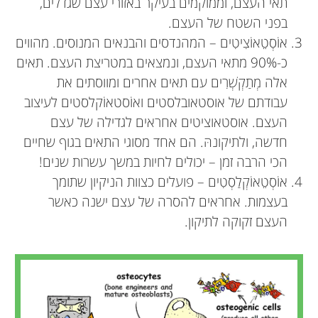
תאי העצם, וממוקמים בעיקר באזורי עצם שגדלים,
בפני השטח של העצם.
אוֹסְטֵאוֹצִיטִים – המהנדסים והבנאים המנוסים. מהווים
כ-90% מתאי העצם, ונמצאים במטריצת העצם. תאים
אלה מְתַקְשְׁרִים עם תאים אחרים ומווסתים את
עבודתם של אוסטאובלסטים ואוֹסטאוֹקלסטים לעיצוב
העצם. אוסטאוציטים אחראים לגדילה של עצם
חדשה, ולתיקונהּ. הם אחד מסוגי התאים בגוף שחיים
הכי הרבה זמן – יכולים לחיות במשך עשרות שנים!
אוֹסְטֵאוֹקְלַסְטִים – פועלים כצוות הניקיון שתומך
בעצמות. אחראים להסרה של עצם ישנה כאשר
העצם זקוקה לתיקון.