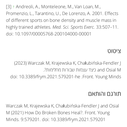
[3]
↑
Andreoli, A., Monteleone, M., Van Loan, M.,
Promenzio, L., Tarantino, U., De Lorenzo, A. 2001. Effects
of different sports on bone density and muscle mass in
highly trained athletes.
Med. Sci. Sports Exerc.
33:507–11.
doi: 10.1097/00005768-200104000-00001
A
ציטוט
r
(2023) Warczak M, Krajewska K, Chałubińska-Fendler J
t
and Osial M
כיצד עצמות שבורות מחלימות?.
doi: 10.3389/frym.2021.579201-he
.
Front. Young Minds
i
c
תורגם והותאם
l
Warczak M, Krajewska K, Chałubińska-Fendler J and Osial
e
M (2021) How Do Broken Bones Heal?. Front. Young
Minds. 9:579201. doi: 10.3389/frym.2021.579201
i