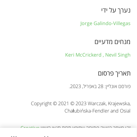
n
נערך על ידי
f
Jorge Galindo-Villegas
o
r
מנחים מדעיים
m
Keri McCrickerd ,
Nevil Singh
a
t
תאריך פרסום
i
פורסם אונליין: 28 באפריל, 2023.
o
Copyright © 2021 © 2023 Warczak, Krajewska,
n
Chałubińska-Fendler and Osial
זהו מאמר בגישה פתוחה שמופץ תחת תנאי רישיון
Creative
Commons Attribution (CC BY)
. השימוש, ההפצה או