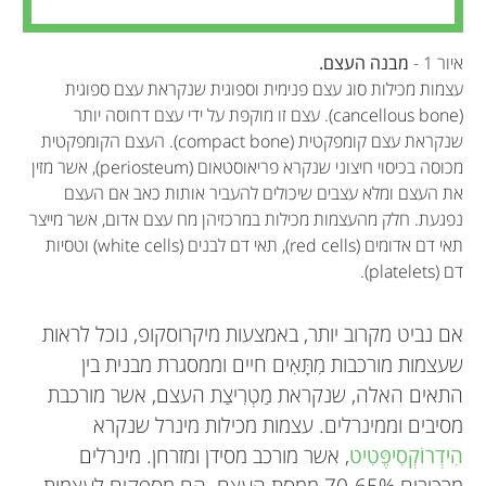
איור 1 -
מבנה העצם.
עצמות מכילות סוג עצם פנימית וספוגית שנקראת עצם ספוגית
(cancellous bone). עצם זו מוקפת על ידי עצם דחוסה יותר
שנקראת עצם קומפקטית (compact bone). העצם הקומפקטית
מכוסה בכיסוי חיצוני שנקרא פריאוסטאום (periosteum), אשר מזין
את העצם ומלא עצבים שיכולים להעביר אותות כאב אם העצם
נפגעת. חלק מהעצמות מכילות במרכזיהן מח עצם אדום, אשר מייצר
תאי דם אדומים (red cells), תאי דם לבנים (white cells) וטסיות
דם (platelets).
אם נביט מקרוב יותר, באמצעות מיקרוסקופ, נוכל לראות
שעצמות מורכבות מִתָּאִים חיים וממסגרת מבנית בין
התאים האלה, שנקראת מַטְרִיצַת העצם, אשר מורכבת
מסיבים וממינרלים. עצמות מכילות מינרל שנקרא
הִידְרוֹקְסִיפֶּטִיט
, אשר מורכב מסידן ומזרחן. מינרלים
מרכיבים 70-65% מִמַּסַּת העצם. הם מספקים לעצמות