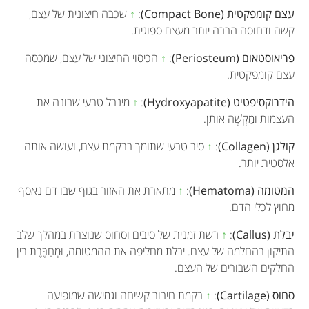
עצם קומפקטית (Compact Bone)
:
↑
שכבה חיצונית של עצם,
קשה ודחוסה הרבה יותר מעצם ספוגית.
פריאוסטאום (Periosteum)
:
↑
הכיסוי החיצוני של עצם, שמכסה
עצם קומפקטית.
הידרוקסיפטיט (Hydroxyapatite)
:
↑
מינרל טבעי שבונה את
העצמות וּמַקְשֶׁה אותן.
קולגן (Collagen)
:
↑
סיב טבעי שתומך ברקמת עצם, ועושה אותה
אלסטית יותר.
המטומה (Hematoma)
:
↑
מתארת את האזור בגוף שבו דם נאסף
מחוץ לכלי הדם.
יבלת (Callus)
:
↑
רשת זמנית של סיבים וסחוס שנוצרת במהלך שלב
התיקון בהחלמה של עצם. יבלת מחליפה את ההמטומה, וּמְחַבֶּרֶת בין
החלקים השבורים של העצם.
סחוס (Cartilage)
:
↑
רקמת חיבור קשיחה וגמישה שמופיעה