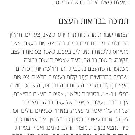
ופועלת כאילו הייתה חדשה לחלוטין.
תמיכה בבריאות העצם
עצמות שבורות מחלימות מהר יותר כשאנו צעירים. תהליך
ההחלמה תלוי בגורמים רבים, בהם צפיפות העצם, אשר
מתייחסת לכמות המינרלים בעצם. כאשר צפיפות העצם
תקינה, העצם בריאה, בעוד שצפיפות עצם נמוכה
משמעותה שהעצם נקבובית יותר וחלשה יותר. סדקים
ושברים מתרחשים ביֶתֶר קלות בעצמות חלשות. צפיפות
העצם גְּדֵלָה במהלך הילדוּת וההתבגרוּת, והיא הכי חזקה
בגילֵי 13-11. בסביבות גיל 16, צפיפות העצם מתייצבת,
אך נותרת פעילה. צפיפות של עצם בריאה מצריכה
שמירה על דיאטה מתאימה, במיוחד כשאתם גדלים. זכרו
לאכול מזונות עשירים בסידן כדי ''להזין'' את עצמותיכם.
סידן נמצא במַרְבִּית מוצרי החלב, בדגים, ואפילו בפירות