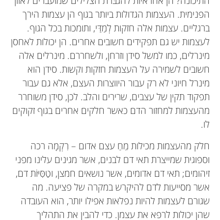
התיכונה? הן אחראיות להגבּרת הצלילים שמועברים לאוזן
הפנימית. העצמות הגדולות ביותר בגוף הן עצמות הירך
ברגליים. עצמות אלה חזקות לְמַדַּי, ותומכות בכל הגוף.
לעצמות יש גם תפקידים חשובים אחרים. הן יכולות לאחסן
מינרלים, כמו למשל סידן וזרחן, ולשחררם. מינרלים אלה
חשובים לשמירה על העצמות חזקות וקשות. סידן הוא
מינרל חיוני לא רק עבור היווצרות העצם, אלא גם עבור
תפקוד תקין של עצבים, שרירים והלב. לכן, סידן משוחרר
מהעצמות למחזור הדם כאשר חלקים אחרים בגוף זקוקים
לו.
חלק מהעצמות מכילות מֵחַ עצם אדום – רִקְמָה רכה
וספוגית שמייצרת תאי דם לבנים, אשר מגינים עלינו מפני
זיהומים; תאי דם אדומים, אשר נושאים חמצן, וטַסִּיּוֹת דם,
אשר מסייעות לדם להיקרש במקרה של פציעה. מה
שגורם לעצמות להיות נפלאות אפילו יותר, הוא העובדה
שהן יכולות לרפא את עצמן. כדי להבין את התהליך