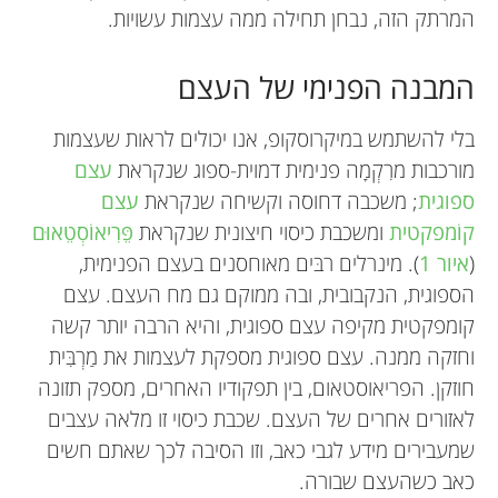
המרתק הזה, נבחן תחילה ממה עצמות עשויות.
המבנה הפנימי של העצם
בלי להשתמש במיקרוסקופ, אנו יכולים לראות שעצמות
מורכבות מרִקְמָה פנימית דמוית-ספוג שנקראת
עצם
ספוגית
; משכבה דחוסה וקשיחה שנקראת
עצם
קוֹמפקטית
ומשכבת כיסוי חיצונית שנקראת
פֵּרִיאוֹסְטֵאוּם
(
איור 1
). מינרלים רבּים מאוחסנים בעצם הפנימית,
הספוגית, הנקבובית, ובה ממוקם גם מח העצם. עצם
קומפקטית מקיפה עצם ספוגית, והיא הרבה יותר קשה
וחזקה ממנה. עצם ספוגית מספקת לעצמות את מַרְבִּית
חוזקן. הפריאוסטאום, בין תפקודיו האחרים, מספק תזונה
לאזורים אחרים של העצם. שכבת כיסוי זו מלאה עצבים
שמעבירים מידע לגבי כאב, וזו הסיבה לכך שאתם חשים
כאב כשהעצם שבורה.