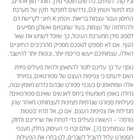
ובירקות. לעיתים, נדרשים תוספי סידן. חומרי מזון אחרים,
כמו למשל ויטמין D3, נדרשים לתפקוד תקין של מערכת
החיסון ועבור עצמות בריאות. ויטמין K חיוני לקרישת דם
ולהחלמה של עצמות, בעוד שמגנזיום ואשלגן מסייעים
לספוג סידן ממערכת העיכול, כך שיוכל לשמש את שאר
הגוף. אם לא תספּקו לגופכם מספיק מהרכיבים החיוניים
האלה, עצמותיכם ייעשו פריכוֹת יותר, ונוֹטוֹת יותר להישבר.
נוסף על כך עליכם לזכור להתאמן ולהיות פעילים פיזית.
האם ידעתם כי צפיפות העצם של ספורטאים, במיוחד
אלה שמתאמנים בענפי ספורט שבהם נדרש מאמץ גבוה,
גדולה באופן משמעותי ביחס לאנשים שאינם ספורטאים?
פעילויות ספורט שגרתיות מצוינות לעצמותינו מאחר שהן
מגדילות את צפיפות העצם. אם כן, אל תהיו 'בטטות
כורסה' – הישארו פעילים כדי לפתח את שריריכם ולחזק
את עצמותיכם [
3
]. אולם זִכְרוּ כי העיסוק בחלק מענפי
הספורט עלול להוביל לשברים, לכן בחרו את הפעילות