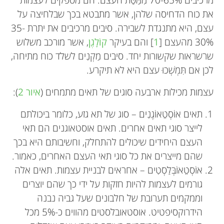
את כוח הדחיסה שלהן, אשר מתבטא בכך שבלחיצה על
עצם, היא מתנגדת לשבירה. סיבים מרכיבים את יתרת 35-
30% מהעצם [
1
] והם בעיקר
קוֹלָגֶן
, אשר מורכב משלוש
שרשראות שקשורות יחד. סיבים מַקְנִים לשלד כוח מתיחה,
לכן אם תִּמְשְׁכוּ עצם היא לא תיקרע.
עצמות מכילות ארבעה סוגים של תאים מתמחים (
איור 2
):
תאים אוֹסְטֵאוֹגֶנִים – סוג של תא גזע, כלומר ביכולתם
לייצר סוגי תאים אחרים. תאים אוסטאוגנים הם תאי
העצם היחידים שיכולים להתחלק, וחשיבותם היא בכך
שהם מייצרים את כל סוגי תאי העצם האחרים, כאמור.
אוֹסְטֵאוֹבְּלַסְטִים – אחראים לבניית עצמות. תאים אלה
גורמים לעצמות להיות חזקות על ידי כך שהם יוצרים
וממקמים תערובת של חלבונים שעל גביה נבנה
הידרוקסיפטיט. אוסטאובלסטים מהווים כ-5% מכל