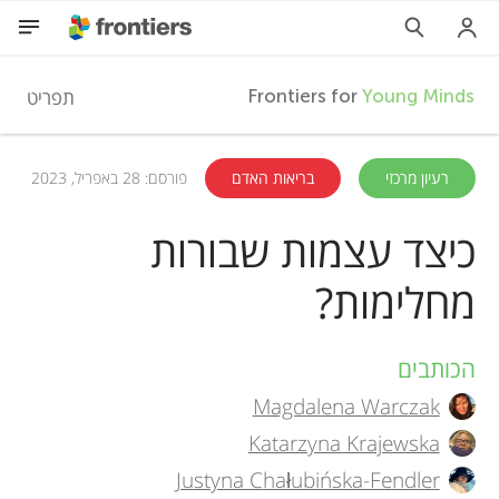
F
תפריט
Frontiers for
Young Minds
r
HE
רעיון מרכזי
בריאות האדם
פורסם: 28 באפריל, 2023
מאמרים
o
כיצד עצמות שבורות
השתתפות
מחלימות?
n
t
הכותבים
A
Magdalena Warczak
i
u
Katarzyna Krajewska
t
Justyna Chałubińska-Fendler
e