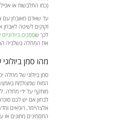
(כמו התלבשות או אפילו 
עד שאדם מאובחן עם אל
זקוקים לשיטה לאבחן אל
לכך ש
סַמָּנִים ביולוגיים
ש
את המחלה בשלביה המוק
מהו סמן ביולוגי
סמן ביולוגי של מחלה י
המוח שמצולמת באמצעות 
מותקף על ידי מחלה. לד
לבחון אם יש לכם סוכרת
אלצהיימר, רופאים ומדע
התסמינים מתונים או עדי