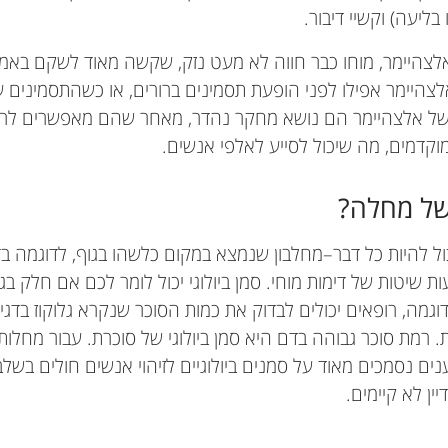
בליעה) וקשיי דיבור.
צהיימר, מוחו כבר חווה לא מעט נזק, שקשה מאוד לשקם באמצ
צהיימר אפילו לפני הופעת תסמינים ברורים, או כשהתסמינים עדי
ל אלצהיימר הם נושא מחקר נהדר, מאחר שהם מאפשרים לרו
דמים, מה שיכול לסייע לאלפי אנשים.
 של מחלה?
כול להיות כל דבר–מחלבון שנמצא במקום כלשהו בגוף, לדוגמה ב
שיטות של דימות מוחי. סמן ביולוגי יכול לומר לכם אם חלק בג
וגמה, רופאים יכולים לבדוק את כמות הסוכר שנקרא גלוקוז בד
. רמת סוכר גבוהה בדם היא סמן ביולוגי של סוכרת. עבור מחלות 
נים נסמכים מאוד על סמנים ביולוגיים לזיהוי אנשים חולים בש
Amanpreet Badhwar
Arsalan S. Haqqani
ין לא קיימים.
Sridar Narayanan
 for Human Brain Mapping
דוקטור אַרְסָלָן ס. הַקָנִי השלים את הדוקטורט שלו באונ
דוקטור אָמַנְפְּרִיט בֵּדְוֹור גדלה בהודו, שם היא אהבה לט
Sabrina Loudjani
דוקטור סְרִידָר נָרָיָנַן קיבל את הדוקטורט שלו במדעי המ
גיל: 8–15