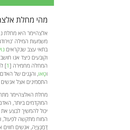
מהי מחלת אלצה
משמעות המילה 'נוירוד
בתאי עצב שנקראים
נוי
וקובעים כיצד אנו חושבי
המחלה מחמירה [
1
] ל
ו
טָאו
, והגֶנים של האדם
התסמינים אצל אנשים 
מחלת האלצהיימר מתחיל
המוקדמים ביותר, האדם 
יכול להמשיך לבצע את ת
המוח מתקשה לפעול, והא
דֶּמֶנְצְיָה, אנשים חווי