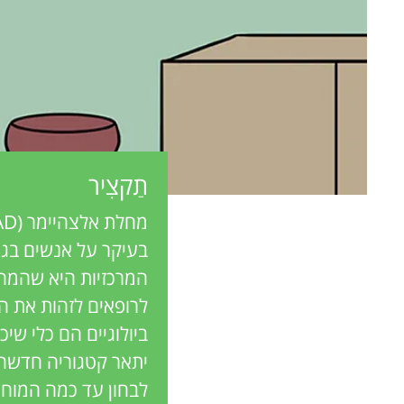
e
n
w
g
e
M
r
s
תַקצִיר
i
n
המרכזיות היא שהמחל
d
לרופאים לזהות את המח
ביולוגיים הם כלי שי
s
יתאר קטגוריה חדשה 
לבחון עד כמה המוח ב