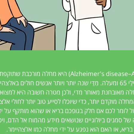
מחלת אלצהיימר (Alzheimer's disease–AD) היא מחל
בעיקר על אנשים בגילֵי 65 ומעלה. מִדֵּי שנה יותר ויותר אנשים חולים
ה מאובחנת מאוחר מדי, ולכן מטרה חשובה היא למצוא 
לה מוקדם יותר, כדי שיוכלו לסייע טוב יותר לחולי אלצהיי
כול לומר לכם אם חלק בגופכם בריא או שהוא מותקף על י
של סמנים ביולוגיים שנושאים מידע מהמוח אל הדם, ויכ
ריא, או האם הוא נפגע על ידי מחלה כמו אלצהיימר.