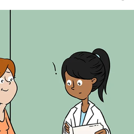
a
t
i
o
n