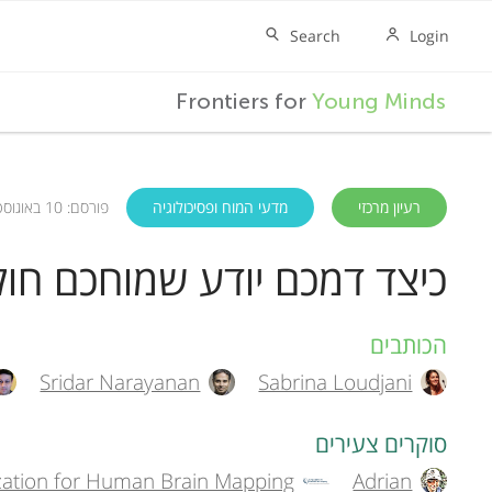
F
Frontiers for
Young Minds
r
o
רעיון מרכזי
מדעי המוח ופסיכולוגיה
פורסם: 10 באוגוסט, 2023
כיצד דמכם יודע שמוחכם חול
n
t
הכותבים
A
Sridar Narayanan
Sabrina Loudjani
u
i
t
סוקרים צעירים
e
zation for Human Brain Mapping
Adrian