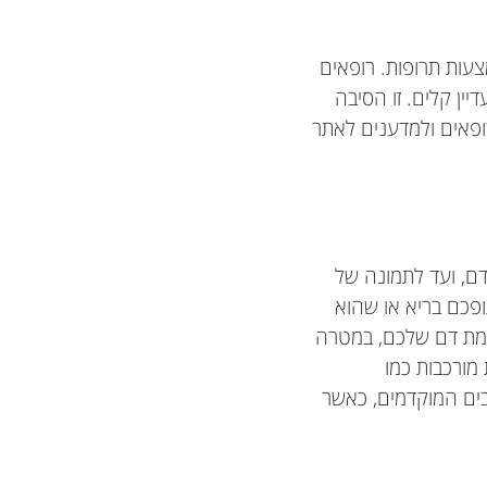
עות תרופות. רופאים
ין קלים. זו הסיבה
פאים ולמדענים לאתר
דם, ועד לתמונה של
ופכם בריא או שהוא
גימת דם שלכם, במטרה
מורכבות כמו
לבים המוקדמים, כאשר
Organization
יברסיטת מקגיל
פס על עצי מנגו
וח מאוניברסיטת
Adrian