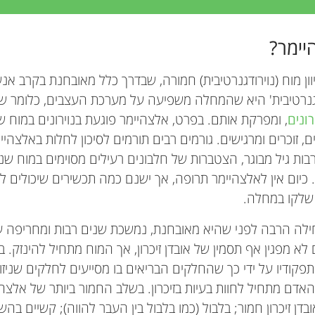
יימר?
גנרטיבית' היא שהמחלה משפיעה על מערכת העצבים, כלומר שע
רונים
, ומפרקת אותם. בפרט, אלצהיימר פוגעת בנוירונים במוח ש
ם, זוכרים ומרגישים. גורמים רבים תורמים לסיכון לחלות באלצהי
רבות גיל מבוגר, הצטברות של חלבונים רעילים מסוימים במוח ש
. כיום אין לאלצהיימר תרופה, אך ישנם כמה תכשירים שיכולים ל
שלקו במחלה.
ה הרבה לפני שהיא מאובחנת, נמשכת שנים רבות ומחריפה ע
לא מפגין אף תסמין של אובדן זיכרון, אך המוח מתחיל להינזק. 
פקודיו על ידי כך שהחלקים הבריאים בו מסייעים לחלקים שניזוק
דם מתחיל לחוות בעיות בזיכרון. בשלב החמור ביותר של אלצהי
ם אובדן זיכרון חמור; בלבול (כמו בלבול בין העבר להווה); קשיים בה