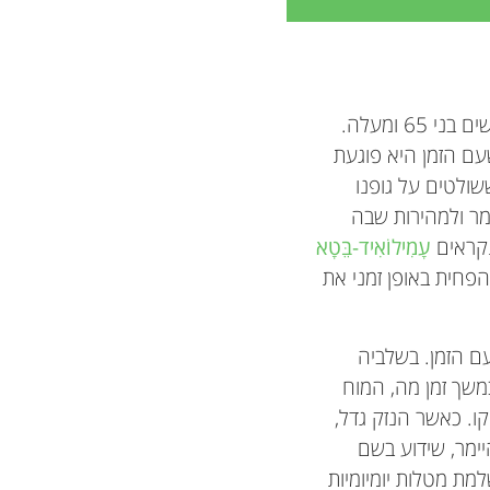
אלצהיימר היא מחלת ניוון מוח (נוירודגנרטיבית) חמורה, שבדרך כלל מאובחנת בקרב אנשים בני 65 ומעלה.
ם הזמן היא פוגעת
שולטים על גופנו
ימר ולמהירות שבה
נקראים
עָמִילוֹאִיד-בֵּטָא
הפחית באופן זמני את
ם הזמן. בשלביה
במשך זמן מה, המוח
ו. כאשר הנזק גדל,
ימר, שידוע בשם
שלמת מטלות יומיומיות