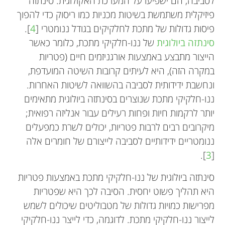
לסביבה, הם ישפיעו על המערכת האקולוגית. סינתזה
*
מומחים.
msimoes@must.edu.mo
פיזיקלית משתמשת בשיטות מכניות כמו ריסוק כדי להפוך
פיסות גדולות של מתכת לחלקיקים בגודל ננומטרי [
4
].
סינתזה ביולוגית
של ננו-חלקיקי מתכת, כלומר כאשר
הייצור מתבצע באמצעות אורגניזמים חיים (פטריות
במקרה הזה), היא לעיתים קרובות השיטה המועדפת,
ונחשבת ידידותית לסביבה בהשוואה לשיטות האחרות.
ננו-חלקיקי מתכת שנוצרים בסינתזה ביולוגית מתאימים
יותר לרקמות חיות ופחות רעילים עבור אנליזה רפואית;
מיקרובים רבים לרבות פטריות, יכולים לשרת כמפעלים
ננומטריים ידידותיים לסביבה לייצורם של חומרים אלה
].
3
[
סינתזה ביולוגית של ננו-חלקיקי מתכת באמצעות פטריות
היא תהליך פשוט יחסית. הסיבה לכך היא שפטריות
מפרישות כמויות גדולות של מטבוליטים שיכולים לשמש
לייצור ננו-חלקיקי מתכת. לדוגמה, כדי לייצר ננו-חלקיקי