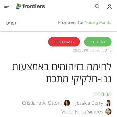
F
תפריט
Frontiers for
Young Minds
r
HE
רעיון מרכזי
בריאות האדם
פורסם: 28 בפברואר, 2023
מאמרים
o
לחימה בזיהומים באמצעות
השתתפות
n
ננו-חלקיקי מתכת
t
הכותבים
A
i
Cristiane A. Ottoni
Jessica Berry
u
Marta Filipa Simões
e