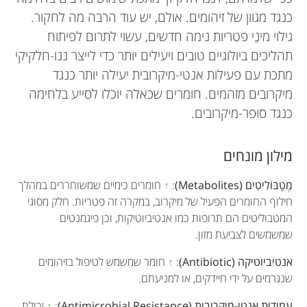
כנגד מגוון של זיהומים. אולם, יש עוד הרבה מה לחקור.
גילוי מינֵי פטריות נימה חדשים, עשוי לתרום לפיתוח
תהליכים ביולוגיים טובים ויעילים יותר כדי לייצר ננו-חלקיקי
מתכת עם פעילות אנטי-מיקרובית יעילה יותר כנגד
מיקרובים מזהמים. חומרים שכאלה יוכלו לסייע בלחימה
כנגד סוּפר-מיקרובים.
מילון מונחים
מֶטָבּוֹלִיטִים (Metabolites)
:
↑
חומרים כימיים שמשוחררים במהלך
חילוף החומרים הפעיל של מיקרוב, במקרה זה פטריות. חלק מסוגי
המטבוליטים הם תרופות כמו אנטיביוטיקות, וכן פיגמנטים
שמשמשים לצביעת מזון.
אנטיביוטיקה (Antibiotic)
:
↑
חומר שמשמש לטיפול בזיהומים
שנגרמים על ידי חיידקים, או למניעתם.
עמידוּת אנטי-מיקרובית (Antimicrobial Resistance)
:
↑
יכולת