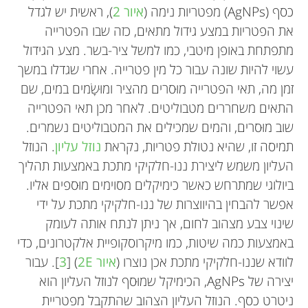
כסף (AgNPs) מפטריות נימה (
איור 2
), ראשית יש לגדל
את הפטריות במצע גידול מתאים, כזה שבו הפטרייה
מתפתחת באופן מיטבי, כמו למשל ציר-בשר. מצע הגידול
עשוי להיות שונה עבור כל מין פטרייה. אחרי שגדלו במשך
זמן מה, תאי הפטרייה מוּסרים מהציר ומוּשָׂמים במים, שם
התאים משחררים מטבוליטים. לאחר מכן תאי הפטרייה
שוב מוּסרים, והמים שמכילים את המטבוליטים נשמרים.
תמיסה זו, שהיא נטולת פטריות, נקראת
נוזל עליון
. הנוזל
העליון משמש ליצירת ננו-חלקיקי מתכת באמצעות תהליך
ביולוגי שמתרחש כאשר כימיקלים מסוימים מוּספים אליו.
אפשר להבחין בהיווצרות של ננו-חלקיקי מתכת על ידי
שינוי צבע מצהוב לחום, אך ניתן לנתח אותה לעומק
באמצעות כמה שיטות, כמו מיקרוסקופיית אלקטרונים, כדי
לוודא שננו-חלקיקי מתכת אכן נוצרו (
איור 2E
) [
3
]. עבור
יצירה של AgNPs, הכימיקל שמוּסף לנוזל העליון הוא
ניטרט כסף. הנוזל העליון הצהוב שהתקבל מפטריית