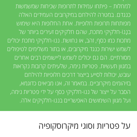
u
למחלות – פיתחו עמידוּת לתרופות שכיחות שמשמשות
i
כנגדם. במטרה להילחם במיקרובים העמידים האלה
n
e
מפותחות תרופות חלופיות. אחת החלופות היא שימוש
בנָנוֹ-חלקיקי מתכת, שהם חלקיקים זעירים ביותר של
g
w
מתכות כמו כסף, זהב, או נחושת. ננו-חלקיקי מתכת יכולים
e
לשמש ישירות כנגד מיקרובים, או בתור משלימים לטיפולים
M
מסורתיים. הם גם יכולים לשמש ליישומים רבים אחרים
r
במגוון תעשיות. פטריות נימה, שלעיתים קרובות נקראות
i
s
עובש, יכולות לסייע בייצור דרכים חלופיות להילחם
בזיהומים מיקרוביים. במאמר זה, אנו מביאים כדוגמא,
n
הסבר על ייצור של ננו-חלקיקי כסף על ידי פטריות נימה,
ועל מגוון השימושים האפשריים בננו-חלקיקים אלה.
d
s
על פטריות וסוגי מיקרוסקופיה