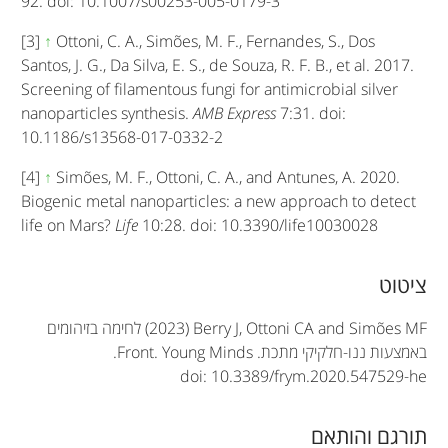
92. doi: 10.1007/s00253-005-0179-3
[3]
↑
Ottoni, C. A., Simões, M. F., Fernandes, S., Dos
Santos, J. G., Da Silva, E. S., de Souza, R. F. B., et al. 2017.
Screening of filamentous fungi for antimicrobial silver
nanoparticles synthesis.
AMB Express
7:31. doi:
10.1186/s13568-017-0332-2
[4]
↑
Simões, M. F., Ottoni, C. A., and Antunes, A. 2020.
Biogenic metal nanoparticles: a new approach to detect
life on Mars?
Life
10:28. doi: 10.3390/life10030028
A
ציטוט
r
(2023) Berry J, Ottoni CA and Simões MF
לחימה בזיהומים
t
באמצעות ננו-חלקיקי מתכת.
Front. Young Minds
.
doi: 10.3389/frym.2020.547529-he
i
c
תורגם והותאם