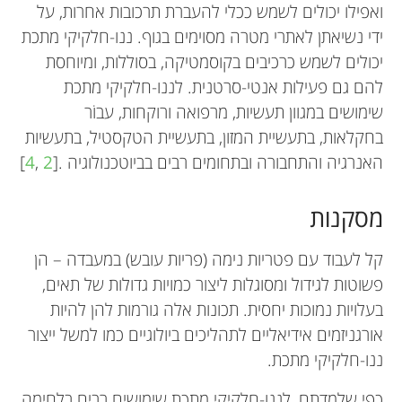
ואפילו יכולים לשמש ככלי להעברת תרכובות אחרות, על
ידי נשיאתן לאתרי מטרה מסוימים בגוף. ננו-חלקיקי מתכת
יכולים לשמש כרכיבים בקוסמטיקה, בסוללות, ומיוחסת
להם גם פעילות אנטי-סרטנית. לננו-חלקיקי מתכת
שימושים במגוון תעשיות, מרפואה ורוקחות, עבוֹר
בחקלאות, בתעשיית המזון, בתעשיית הטקסטיל, בתעשיות
האנרגיה והתחבורה ובתחומים רבים בביוטכנולוגיה .[
2
,
4
]
מסקנות
קל לעבוד עם פטריות נימה (פריות עובש) במעבדה – הן
פשוטות לגידול ומסוגלות ליצור כמויות גדולות של תאים,
בעלויות נמוכות יחסית. תכונות אלה גורמות להן להיות
אורגניזמים אידיאליים לתהליכים ביולוגיים כמו למשל ייצור
ננו-חלקיקי מתכת.
כפי שלמדתם, לננו-חלקיקי מתכת שימושים רבים בלחימה