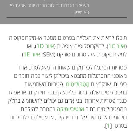
מאפשר הגדלות גדולות הרבה יותר של עד פי
50 מיליון.
תוכלו לראות את העלייה בפרטים מסטריאו-מיקרוסקופיה
(
איור 1C
), למיקרוסקופיה אופטית (
איור 1D
), ואז
למיקרוסקופית אלקטרונים סורקת (SEM;
איור 1E
).
פטריות הסתגלו לכל מקום שאותו הן מאכלסות. אחד
מאופני ההסתגלות מתבטא ביכולתן ליצור כמה חומרים
כימיים, שנקראים
מֶטָבּוֹלִיטִים
. פטריות משתמשות
במטבוליטים שלהן בתור כלי נשק כנגד חיידקים, או אפילו
כנגד פטריות אחרות. בני אדם גם יכולים להשתמש בחלק
מהמטבוליטים בתור
אנטיביוטיקה
במטרה להילחם
בזיהומים שנגרמים על ידי חיידקים, או אפילו כדי להילחם
בסרטן [
1
].