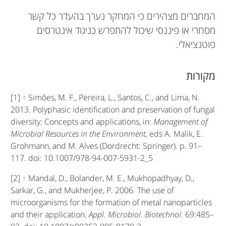
המחברים מצהירים כי המחקר נערך בהעדר כל קשר
מסחרי או פיננסי שיכול להתפרש כניגוד אינטרסים
פוטנציאלי.
מקורות
[1]
↑
Simões, M. F., Pereira, L., Santos, C., and Lima, N.
2013. Polyphasic identification and preservation of fungal
diversity: Concepts and applications, in:
Management of
Microbial Resources in the Environment
, eds A. Malik, E.
Grohmann, and M. Alves (Dordrecht: Springer). p. 91–
117. doi: 10.1007/978-94-007-5931-2_5
[2]
↑
Mandal, D., Bolander, M. E., Mukhopadhyay, D.,
Sarkar, G., and Mukherjee, P. 2006. The use of
microorganisms for the formation of metal nanoparticles
and their application.
Appl. Microbiol. Biotechnol.
69:485–