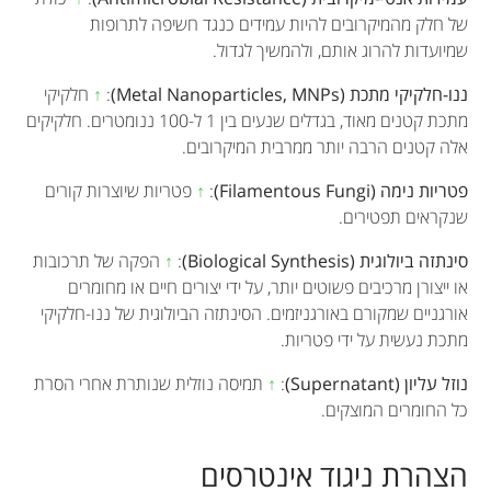
של חלק מהמיקרובים להיות עמידים כנגד חשיפה לתרופות
שמיועדות להרוג אותם, ולהמשיך לגדול.
ננו-חלקיקי מתכת (Metal Nanoparticles, MNPs)
:
↑
חלקיקי
מתכת קטנים מאוד, בגדלים שנעים בין 1 ל-100 ננומטרים. חלקיקים
אלה קטנים הרבה יותר ממרבית המיקרובים.
פטריות נימה (Filamentous Fungi)
:
↑
פטריות שיוצרות קורים
שנקראים תפטירים.
סינתזה ביולוגית (Biological Synthesis)
:
↑
הפקה של תרכובות
או ייצורן מרכיבים פשוטים יותר, על ידי יצורים חיים או מחומרים
אורגניים שמקורם באורגניזמים. הסינתזה הביולוגית של ננו-חלקיקי
מתכת נעשית על ידי פטריות.
נוזל עליון (Supernatant)
:
↑
תמיסה נוזלית שנותרת אחרי הסרת
כל החומרים המוצקים.
הצהרת ניגוד אינטרסים