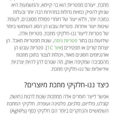
מתכת. ייצורם מפטריות הוא בר-קיימא, והמשמעות היא
שניתן להפיק כמויות גדולות במהירות רבה יותר ובעלות
נמוכה יותר, וללא ייצור של חומרי פסולת מסוכנים, לעומת
שיטות ייצור אחרות. פטריות עובש הן הסוג השימושי ביותר
של פטריות לייצור ננו-חלקיקי מתכת. פטריות אלה,
שידועות גם בתור
פטריות נימה
, שונות מפטריות מאכל. הן
יוצרות קוּרים או תפטירים (
איור 1C
). פטריות עובש הן
אורגניזמים חסונים מאוד, ויכולות לצבור בתוכן מתכות
מהסביבה שמקיפה אותן, מה שגורם להן להיות יצרניות
אידיאליות של ננו-חלקיקי מתכת.
כיצד ננו-חלקיקי מתכת מיוצרים?
אפשר לייצר חומרים אלה ממתכות שונות לרבות נחושת,
קוֹבּלט, פלדיום, סלניום, פלטינה ועופרת. חלקיקי המתכת
השימושיים והנחקרים ביותר הם חלקיקי כסף (AgNPs)