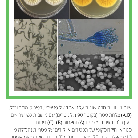
איור 1 - זוויות מבט שונות על זן אחד של פניצילין, בפירוט הולך וגדל.
(A,B)
צלחת פטרי (בקוטר 90 מילימטרים) עם מושבות כפי שרואים
בעין בלתי מזוינת, מלפנים
(A)
ומאחור
(B)
.
(C)
ניתוח
סטריאו-מיקרוסקופי של תפטירים או קורים של פטריות (הגדלה פי
10; סקאלת הבר: 75 מיקרומטרים).
(D)
תמונת מיקרוסקופ אופטי