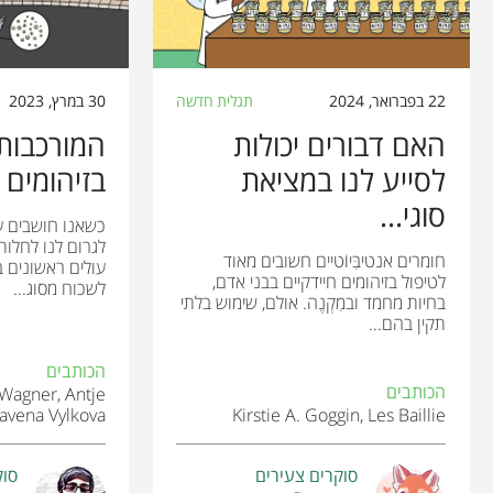
22 בפברואר, 2024
תגלית חדשה
30 במרץ, 2023
האם דבורים יכולות
המורכבות 
לסייע לנו במציאת
בזיהומים 
סוגי...
כשאנו חושבים על
לגרום לנו לחלות
חומרים אנטיבִּיוֹטיים חשובים מאוד
עולים ראשונים ב
לטיפול בזיהומים חיידקיים בבני אדם,
לשכוח מסוג...
בחיות מחמד ובמִקְנֶה. אולם, שימוש בלתי
תקין בהם...
הכותבים
הכותבים
 Wagner, Antje
lavena Vylkova
Kirstie A. Goggin, Les Baillie
סוקרים צעירים
סוק