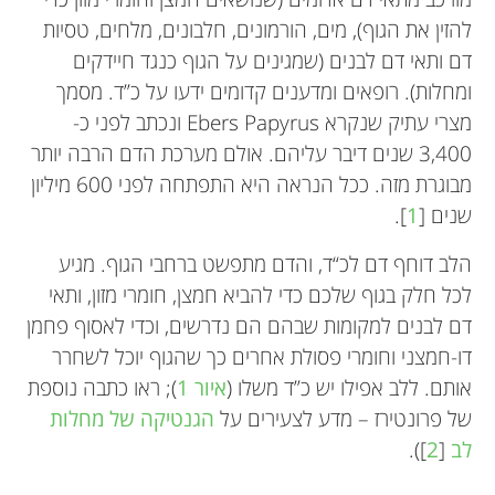
להזין את הגוף), מים, הורמונים, חלבונים, מלחים, טסיות
דם ותאי דם לבנים (שמגינים על הגוף כנגד חיידקים
ומחלות). רופאים ומדענים קדומים ידעו על כ”ד. מסמך
מצרי עתיק שנקרא Ebers Papyrus ונכתב לפני כ-
3,400 שנים דיבר עליהם. אולם מערכת הדם הרבה יותר
מבוגרת מזה. ככל הנראה היא התפתחה לפני 600 מיליון
שנים [
1
].
הלב דוחף דם לכ“ד, והדם מתפשט ברחבי הגוף. מגיע
לכל חלק בגוף שלכם כדי להביא חמצן, חומרי מזון, ותאי
דם לבנים למקומות שבהם הם נדרשים, וכדי לאסוף פחמן
דו-חמצני וחומרי פסולת אחרים כך שהגוף יוכל לשחרר
אותם. ללב אפילו יש כ”ד משלו (
איור 1
); ראו כתבה נוספת
של פרונטירז – מדע לצעירים על
הגנטיקה של מחלות
לב
[
2
]).