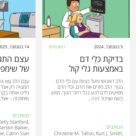
5 בנובמבר, 2024
רעיון מרכזי
14 בנובמבר, 2025
בדיקת כּלֵי דם
עצם התגל
באמצעות גלי קול
של שימפנ
הלב האנושי פועל כצוות עם כּלֵי הדם
בגוף. הלב מזרים את הדם, וכלי הדם
המצויה רק אצל ח
מסייעים לדם לנוע בכל רחבי הגוף, ממש
גילינו אותה בקֶר
כשם שצינור גינה...
שימפנזה – אצל..
הכותבים
Kelly Stanford,
הכותבים
Kerstin Baiker,
e, Catrin Sian
Christine M. Tallon, Kurt J. Smith,