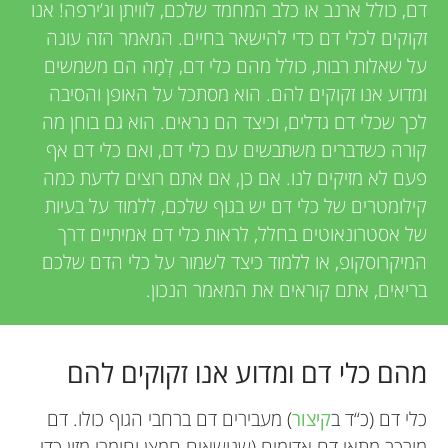
u
דם, כולל ארנב או כלב המחמד שלכם, לוויתן וג’ירפה! אנו
w
זקוקים לכלי דם כדי להישאר בחיים. המאמר הזה עונה
n
על שאלות רבות, כולל מהם כלי דם, לְמָה הם משמשים
e
ומדוע אנו זקוקים להם. הוא מסתכל על האופן והסיבה
g
r
לכך שכלי דם גדלים, וכיצד הם נראים. הוא גם בוחן מה
קורה כשדברים משתבשים עם כלי דם, ואם כלי דם אף
M
s
פעם לא מזיקים לנו. אם כן, אם אתם רוצים לדעת כמה
קילומטרים של כלי דם יש בגוף שלכם, ללמוד על בעיות
i
של אסטרונאוטים בחלל, לראות כלי דם אמיתיים דרך
המיקרוסקופ, או ללמוד כיצד לשמור על כלי הדם שלכם
n
בריאים, אתם קוראים את המאמר הנכון.
d
מהם כלי דם ומדוע אנו זקוקים להם
s
כלי דם (כ“ד ב
קיצור
) מעבירים דם ברחבי הגוף כולו. דם
מורכב מתאי דם אדומים (שנושאים חמצן וחומרי מזון כדי