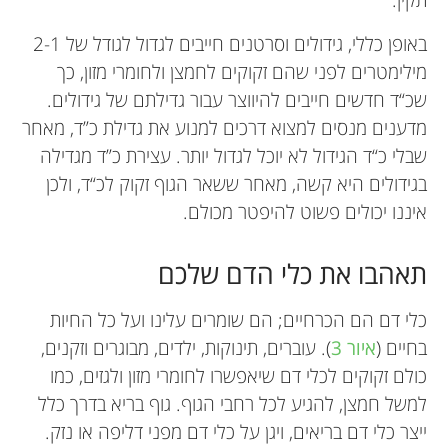
באופן כללי, גידולים וסרטנים חייבים לגדול לגודל של 2-1
מילימטרים לפני שהם זקוקים לחמצן ולחומרי מזון, כך
שכ“ד חדשים חייבים להיווצר עבור גדילתם של גידולים.
מדענים מנסים למצוא דרכים למנוע את גדילת כ”ד, מאחר
שבלי כ“ד הגידול לא יוכל לגדול יותר. עצירת כ”ד מגדילה
בגידולים היא קשה, מאחר ששאר הגוף זקוק לכ“ד, ולכן
איננו יכולים פשוט להיפטר מכולם.
תאהבו את כלי הדם שלכם
כלי דם הם הכרחיים; הם שומרים עלינו ועל כל החיות
בחיים (
איור 3
). עוברים, תינוקות, ילדים, מבוגרים וזקנים,
כולם זקוקים לכלי דם שיאפשרו לחומרי מזון ולגזים, כמו
למשל חמצן, להגיע לכל רחבי הגוף. גוף בריא בדרך כלל
ייצר כלי דם בריאים, ויגן על כלי דם מפני דליפה או נזק.