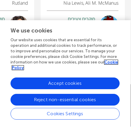
Rutland
Nia Lewis, Ali M. McManus
סוקרים צעירים
סוק
cia
Victor
We use cookies
גיל: 8
גיל: 12–
Our website uses cookies that are essential for its
operation and additional cookies to track performance, or
to improve and personalize our services. To manage your
cookie preferences, please click Cookie Settings. For more
לצפייה בכל המאמרים
information on how we use cookies, please see our
Cookie
Policy
Accept cookies
A
דף הבית של Frontiers
בלוג
צרו קשר
Reject non-essential cookies
d
d
© 2026 Frontiers Media S.A.
Cookies Settings
All Rights Reserved
Privacy policy
|
Terms and conditions
i