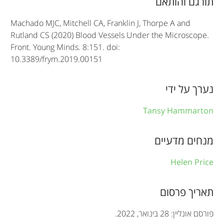
תורגם והותאם
l
Machado MJC, Mitchell CA, Franklin J, Thorpe A and
e
Rutland CS (2020) Blood Vessels Under the Microscope.
Front. Young Minds. 8:151. doi:
i
10.3389/frym.2019.00151
n
f
נערך על ידי
o
Tansy Hammarton
r
מנחים מדעיים
m
a
Helen Price
t
תאריך פרסום
i
o
פורסם אונליין: 28 בינואר, 2022.