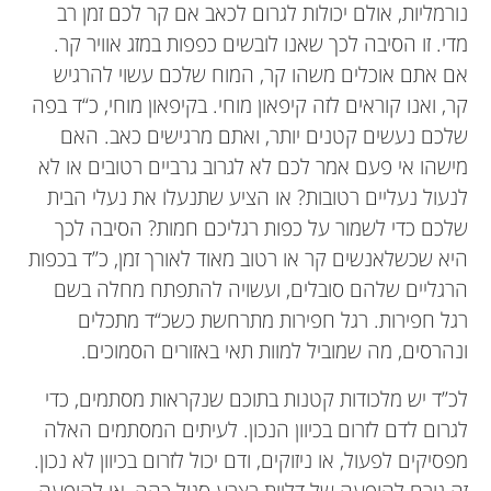
נורמליות, אולם יכולות לגרום לכאב אם קר לכם זמן רב
מדי. זו הסיבה לכך שאנו לובשים כפפות במזג אוויר קר.
אם אתם אוכלים משהו קר, המוח שלכם עשוי להרגיש
קר, ואנו קוראים לזה קיפאון מוחי. בקיפאון מוחי, כ“ד בפה
שלכם נעשים קטנים יותר, ואתם מרגישים כאב. האם
מישהו אי פעם אמר לכם לא לגרוב גרביים רטובים או לא
לנעול נעליים רטובות? או הציע שתנעלו את נעלי הבית
שלכם כדי לשמור על כפות רגליכם חמות? הסיבה לכך
היא שכשלאנשים קר או רטוב מאוד לאורך זמן, כ”ד בכפות
הרגליים שלהם סובלים, ועשויה להתפתח מחלה בשם
רגל חפירות. רגל חפירות מתרחשת כשכ“ד מתכלים
ונהרסים, מה שמוביל למוות תאי באזורים הסמוכים.
לכ”ד יש מלכודות קטנות בתוכם שנקראות מסתמים, כדי
לגרום לדם לזרום בכיוון הנכון. לעיתים המסתמים האלה
מפסיקים לפעול, או ניזוקים, ודם יכול לזרום בכיוון לא נכון.
זה גורם להופעה של דליות בצבע סגול כהה, או להופעה