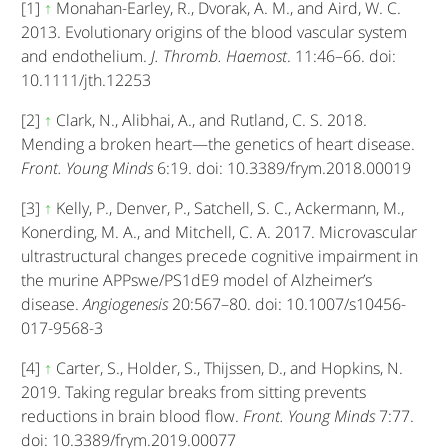
[1]
↑
Monahan-Earley, R., Dvorak, A. M., and Aird, W. C.
2013. Evolutionary origins of the blood vascular system
and endothelium.
J. Thromb. Haemost
. 11:46–66. doi:
10.1111/jth.12253
[2]
↑
Clark, N., Alibhai, A., and Rutland, C. S. 2018.
Mending a broken heart—the genetics of heart disease.
Front. Young Minds
6:19. doi: 10.3389/frym.2018.00019
[3]
↑
Kelly, P., Denver, P., Satchell, S. C., Ackermann, M.,
Konerding, M. A., and Mitchell, C. A. 2017. Microvascular
ultrastructural changes precede cognitive impairment in
the murine APPswe/PS1dE9 model of Alzheimer’s
disease.
Angiogenesis
20:567–80. doi: 10.1007/s10456-
017-9568-3
[4]
↑
Carter, S., Holder, S., Thijssen, D., and Hopkins, N.
2019. Taking regular breaks from sitting prevents
reductions in brain blood flow.
Front. Young Minds
7:77.
doi: 10.3389/frym.2019.00077