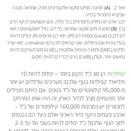
איור 2 -
(A)
תמונה ממיקרוסקופ אלקטרונים סורק שמראה מבנה
שנקרא גלומרולי בכליה.
לבני אדם יש כמיליון גלומרולים בכל כליה, והם משמשים לניקוי הדם
[
3
].
(B)
תמונת מיקרוסקופ שמראה כלי דם, כולל לאוקוציטים / תאי
דם לבנים (Leuk) וטסיות דם (Pl). תאי דם אדומים (R) יכולים להיות
בעלי צורות אבנורמליות, ואנו קוראים לזה crenation (Cr). תאי שריר
חלקים (SMC) ולמינה פנימית אלסטית (IEL) גורמים לעורקים להיות
גמישים יותר, וקולגן (ColB) גורם לכלי דם להיות חזקים.
קפילרות
הן סוג כ”ד הקטן ביותר – יכולות להיות 10
מיליארד קפילרות בגוף שלכם! מעריכים שלילדים יש יותר
מ-95,000 קילומטרים של כ“ד בגופם. אם הייתם מטיילים
יותר מפעמיים סביב לכדור הארץ, זה היה אותו המרחק!
למבוגרים יש בסביבות 160,000 קילומטרים של כ”ד –
ארבע פעמים היקף כדור הארץ! אולם כיצד הם נכנסים
לתוך הגוף שלכם? כ“ד יכולים להיות בעובי של עד 2-3
סנטימטרים, אולם מרביתם קטנים הרבה יותר, לדוגמא 5