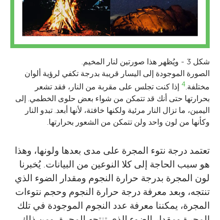
أنا في الصف السابع. في المدرسة، أحب الكتابة
دراستي للتو في الصف الثالث. أحب الرسم والغناء
عن نجوم يمكننا التقاط صور لها وقياس المسافات
وصنع الأشياء. أريد أن أصبح عالمة كيمياء عندما
والقراءة والرياضيات والعلوم. أنشطتي المفضلة
إلى المجرات، كما أحب القيام بأمور أخرى مثل
أكبر. أتمتع بشخصية اجتماعية وأحب تكوين
هي الكرة اللينة (البيسبول)، والخَبز والجري وقضاء
ممارسة التمارين الرياضية وكذلك لعب ألعاب
الوقت في التنزه مع أصدقائي.
الصداقات. وفيما يتعلق بالرياضة، أحب الجمباز
الفيديو. إذا كنت مهتمًا ببعض من الأمور التي أقوم
الإيقاعي والسباحة والقفز على الترامبولين.
شكل 3 - ويُظهر هذا صورتين لنار المخيم.
بها في علم الفلك، فيمكنك الاطّلاع على مدونتي:
الصورة الموجودة إلى اليسار قريبة بدرجة تكفي لرؤية ألوان
https://astronomaestro.blogspot.com
.
4
مختلفة.
إذا كنت تجلس على مقربة من النار، فقد تشعر
*
astronomaestro@gmail.com
بحرارتها حتى أنك قد تتمكن من شواء بعض حلوى الخطمي. إلى
اليمين، ما تزال النار مرئية ولكنها خافتة، لأنها أبعد. تبدو النار
وكأنها من لون واحد ولن تتمكن من الشعور بحرارتها.
تعتمد درجة نتوء المجرة على مدى بعدها ولونها، وهذا
هو سبب الحاجة إلى كلا النوعين من البيانات. يُخبرنا
لون المجرة بدرجة حرارة النجوم ومقدار الضوء الذي
تنتجه، وبعد معرفة درجة حرارة النجوم وحجم نتوءات
المجرة، يمكننا معرفة عدد النجوم الموجودة في تلك
المجرة ومقدار الضوء الذي تنتجه المجرة. ومن ذلك،