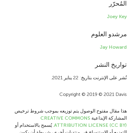
i
المُحرّر
n
Joey Key
f
مرشدو العلوم
o
r
Jay Howard
m
تواريخ النشر
a
t
نُشر على الإنترنت بتاريخ: 22 يناير 2021.
i
Copyright © 2019 © 2021 Davis
o
n
هذا مقال مفتوح الوصول يتم توزيعه بموجب شروط ترخيص
المشاركة الإبداعية
CREATIVE COMMONS
ATTRIBUTION LICENSE (CC BY)
. يُسمح بالاستخدام أو
التوزيع أو الاستنساخ في منتديات أخرى، شريطة أن يكون