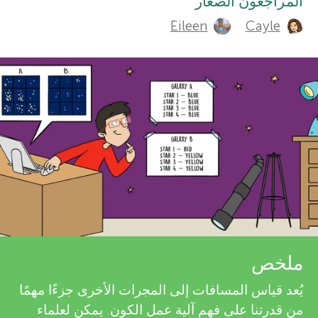
t
المراجعون الصغار
التخصصات
Eileen
Cayle
r
h
o
s
r
f
s
o
a
n
r
d
Y
r
ملخص
o
e
حول
يُعد قياس المسافات إلى المجرات الأخرى جزءًا مهمًا
v
من قدرتنا على فهم آلية عمل الكون. يمكن لعلماء