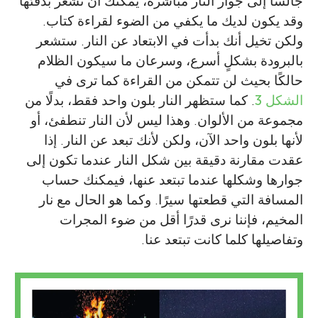
جالسًا إلى جوار النار مباشرة، يمكنك أن تشعر بدفئها
وقد يكون لديك ما يكفي من الضوء لقراءة كتاب.
ولكن تخيل أنك بدأت في الابتعاد عن النار. ستشعر
بالبرودة بشكلٍ أسرع، وسرعان ما سيكون الظلام
حالكًا بحيث لن تتمكن من القراءة كما ترى في
الشكل 3
. كما ستظهر النار بلون واحد فقط، بدلًا من
مجموعة من الألوان. وهذا ليس لأن النار تنطفئ، أو
لأنها بلون واحد الآن، ولكن لأنك تبعد عن النار. إذا
Jonathan D. Davis
عقدت مقارنة دقيقة بين شكل النار عندما تكون إلى
جوارها وشكلها عندما تبتعد عنها، فيمكنك حساب
المسافة التي قطعتها سيرًا. وكما هو الحال مع نار
Eileen
المخيم، فإننا نرى قدرًا أقل من ضوء المجرات
العمر: 8
Cayle
وتفاصيلها كلما كانت تبتعد عنا.
العمر: 13
اسمي Jonathan Davis أعمل حاليًا فلكي أرصاد
لدى جامعة يوتا ومرصد ”Smithsonian” للفيزياء
الفلكية في أريزونا بالولايات المتحدة الأمريكية.
مرحبًا، اسمي Eileen عمري 8 سنوات وقد بدأت
أقوم بعمل رائع حقًا مثل تصميم برمجيات تبحث