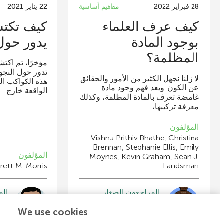
28 فبراير 2022
مفاهيم أساسية
22 يناير 2021
كيف عرف العلماء
كيف تكتش
بوجود المادة
يدور حول 
المظلمة؟
مؤخرًا، تم اكت
تدور حول النجو
لا زلنا نجهل الكثير من الأمور والحقائق
هذه الكواكب ال
عن الكون. ويعد فهم وجود مادة
الواقعة خارج...
غامضة تعرف بالمادة المظلمة، وكذلك
معرفة تركيبها،...
المؤلفون
Vishnu Prithiv Bhathe, Christina
Brennan, Stephanie Ellis, Emily
المؤلفون
Moynes, Kevin Graham, Sean J.
rett M. Morris
Landsman
المراجعون الصغار
الم
Rik
Sanah
We use cookies
العمر: 14
العم