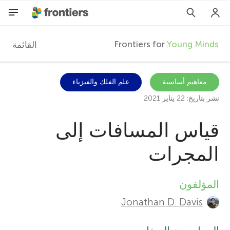
Frontiers for
Young Minds
القائمة
F
r
AR
مفاهيم أساسية
علم الفلك والفيزياء
نشر بتاريخ: 22 يناير 2021
المقالات
o
قياس المسافات إلى
المشاركون
n
المجرات
t
المؤلفون
A
i
Jonathan D. Davis
u
e