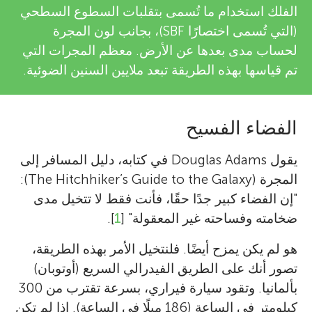
u
الفلك استخدام ما تُسمى بتقلبات السطوع السطحي
i
(التي تُسمى اختصارًا SBF)، بجانب لون المجرة
n
e
لحساب مدى بعدها عن الأرض. معظم المجرات التي
تم قياسها بهذه الطريقة تبعد ملايين السنين الضوئية.
g
w
e
M
الفضاء الفسيح
r
i
يقول Douglas Adams في كتابه، دليل المسافر إلى
s
المجرة (The Hitchhiker’s Guide to the Galaxy):
n
"إن الفضاء كبير جدًا حقًا، فأنت فقط لا تتخيل مدى
ضخامته وفساحته غير المعقولة" [
1
].
d
هو لم يكن يمزح أيضًا. فلنتخيل الأمر بهذه الطريقة،
تصور أنك على الطريق الفيدرالي السريع (أوتوبان)
s
بألمانيا. وتقود سيارة فيراري، بسرعة تقترب من 300
كيلومتر في الساعة (186 ميلًا في الساعة). إذا لم تكن