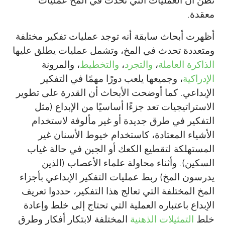
تظن أن العمليات التي تحدث في المخ عمليات
معقدة.
أظهرت أبحاث سابقة أنه توجد عمليات تفكير مختلفة
ومتعددة تحدث في المخ، وتشمل عمليات يطلق عليها
الذاكرة العاملة
،
والتجرد
،
والتخطيط
، والمرونة
الإدراكية
، وجميعها يلعب دورًا مهمًا في التفكير
الإبداعي. كما أوضحت الأبحاث أن القدرة على تطوير
الاستراتيجيات تعد جزءًا أساسيًا من الإبداع (مثل
التفكير في طرق جديدة أو غير مألوفة لاستخدام
الأشياء المعتادة، كاستخدام خيوط الأسنان غير
المستهلكة لتقطيع الكعك أو الجبن في حالة غياب
السكين). وأثناء محاولة علماء الأعصاب (الذين
يدرسون المخ) ربط عمليات التفكير الإبداعي بأجزاء
المخ المختلفة التي تعالج هذا التفكير، حددوا تعريف
الإبداع باعتباره العملية التي تحتاج إلى خلط وإعادة
خلط
التمثيلات الذهنية
المختلفة لابتكار أفكار وطرق