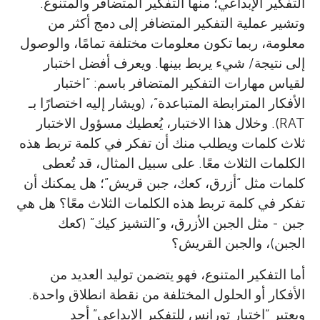
التفكير الإبداعي؛ منها التفكير المتضافر والمتنوع.
وتشير عملية التفكير المتضافر إلى دمج أكثر من
معلومة، ربما تكون معلومات مختلفة تمامًا، والوصول
إلى نتيجة/ شيء يربط بينها. ويعرف أفضل اختبار
لقياس مهارات التفكير المتضافر باسم: “اختبار
الأفكار المترابطة المتباعدة”، (ويشار إليه اختصارًا بـ
RAT). وخلال هذا الاختبار، يُعطيك مسؤول الاختبار
ثلاث كلمات ويطلب منك أن تفكر في كلمة تربط هذه
الكلمات الثلاث معًا. على سبيل المثال، قد تُعطى
كلمات مثل “أزرق، كعك، جبن قريش”؛ هل يمكنك أن
تفكر في كلمة تربط هذه الكلمات الثلاث معًا؟ هل هي
جبن - مثل الجبن الأزرق، و“التشيز كيك” (كعك
الجبن)، والجبن القريش؟
أما التفكير المتنوع، فهو يتضمن توليد العديد من
الأفكار أو الحلول المختلفة من نقطة انطلاق واحدة.
ويعتبر “اختبار تورانس للتفكير الإبداعي” أحد