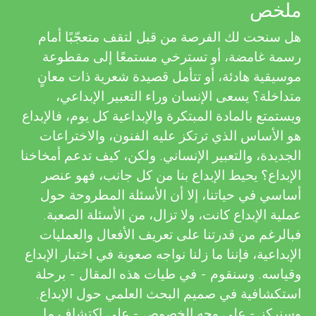
u
ملخص
e
n
هل سنحت لك الفرصة من قبل لتقف متعجّبًا أمام
v
رسمة غامضة، أو تسترخي مستمعًا إلى مقطوعة
g
موسيقية هادئة، أو تتأمل قصيدة شعرية ذات معانٍ
i
متداخلة؟ يسعى الإنسان وراء التعبير الإبداعي،
e
M
ويستمتع بالمادة المبتكرة والإبداعية كل يوم، فالإبداع
هو الأساس الذي ترتكز عليه الفنون، والاختراعات
w
i
الجديدة، والتعبير الإنساني. ولكن، كيف تدعم أمخاخنا
e
الإبداع؟ يحيط الإبداع بنا من كل جانب، فهو عنصر
أساسي في حياتنا، إلا أن الأسئلة المطروحة حول
n
r
عملية الإبداع كانت، ولا تزال، من الأسئلة الصعبة.
s
فبالرغم من قدرتنا على تعريف الأفعال والعمليات
d
الإبداعية، فإننا ما زلنا نواجه صعوبة في اختبار الإبداع
وقياسه. وسنقوم - في طيات هذه المقال - برحلة
s
استكشافية في صميم البحث العلمي حول الإبداع.
وسنركز - على وجه الخصوص - على اكتشاف ما