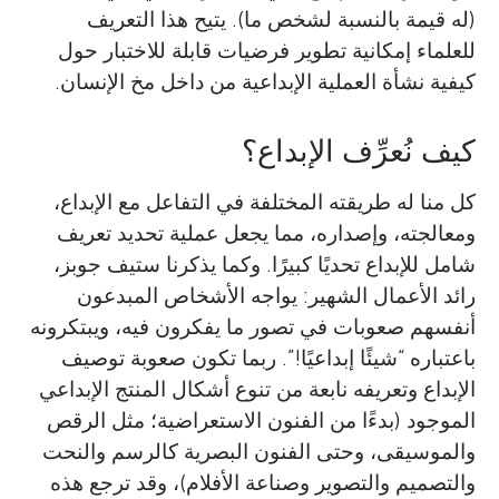
(له قيمة بالنسبة لشخص ما). يتيح هذا التعريف
للعلماء إمكانية تطوير فرضيات قابلة للاختبار حول
كيفية نشأة العملية الإبداعية من داخل مخ الإنسان.
كيف نُعرِّف الإبداع؟
كل منا له طريقته المختلفة في التفاعل مع الإبداع،
ومعالجته، وإصداره، مما يجعل عملية تحديد تعريف
شامل للإبداع تحديًا كبيرًا. وكما يذكرنا ستيف جوبز،
رائد الأعمال الشهير: يواجه الأشخاص المبدعون
أنفسهم صعوبات في تصور ما يفكرون فيه، ويبتكرونه
باعتباره “شيئًا إبداعيًا!”. ربما تكون صعوبة توصيف
الإبداع وتعريفه نابعة من تنوع أشكال المنتج الإبداعي
الموجود (بدءًا من الفنون الاستعراضية؛ مثل الرقص
والموسيقى، وحتى الفنون البصرية كالرسم والنحت
والتصميم والتصوير وصناعة الأفلام)، وقد ترجع هذه