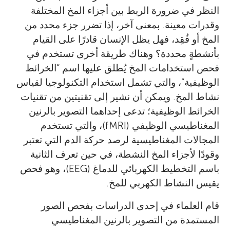
النظر في ضرورة الربط بين أجزاء المخ المختلفة
وقدرات معينة. بمعنى آخر، إذا تضرر جزء محدد من
المخ أو فُقِد، فهل يظل الإنسان قادرًا على القيام
بأنشطةٍ محددة؟ وهناك طريقة أخرى تستخدم في
فحص استخدامات المخ يُطلق عليها اسم “الخرائط
الوظيفية”، والتي تشمل استخدام التكنولوجيا لقياس
نشاط المخ. ويمكن أن نشير إلى تقنيتين من تقنيات
الخرائط الوظيفية؛ تدعى إحداهما التصوير بالرنين
المغناطيسي الوظيفي (fMRI)، والتي تستخدم
المجالات المغناطيسية لرصد حركة الدم التي تعتبر
وقودًا لأجزاء المخ النشطة، في حين تعرف الثانية
باسم التخطيط الكهربائي للدماغ (EEG)، وهو فحص
يقيس النشاط الكهربي للمخ.
قام العلماء في إحدى الدراسات بفحص الصور
المستمدة من التصوير بالرنين المغناطيسي