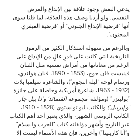
يدعي البعض وجود علاقة بين الإبداع والمرض
النفسي. ولو أردنا وصف هذه العلاقة، لما قلنا سوى
أنها “فرضية الإبداع الجنوني” أو “فرضية العبقري
المجنون”.
وبالرغم من سهولة استذكار الكثير من الرموز
التاريخية التي كانت على قدرٍ عالٍ من الإبداع على
الرغم من معاناتها من أمراض نفسية مثل الفنان
فينيست فان جوخ، (1853 - 1890، فنان هولندي،
ورسام لوحة “ليلة النجوم”)، والشاعرة سيلفيا بلاث
(1932 - 1963، شاعرة أمريكية وحاصلة على جائزة
“بوليتزر” (ومؤلفة ’
مجموعة القصائد‘ و’ذا بيل جار
‘و’إيرييل‘)
والكاتب ليو تولستوي (1828 - 1910،
الكاتب الروسي الشهير، والذي يعتبر أحد أهم الكتاب
عبر التاريخ وأشهر مؤلفاته كتاب “الحرب والسلام”
و“آنا كارينينا”) وآخرين، فإن هذه الأسماء ليست إلا