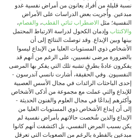
نسبة قليلة من أفراد يعانون من أمراض نفسية غدو
مبدعين. وأُجريت بعض الدراسات على الأمراض
النفسية؛ مثل
الاضطراب ثنائي القطب
،
والفصام
،
والاكتئاب
وإدمان الكحول لدراسة الارتباط المحتمل
بينها وبين الإبداع. وقد توصلت النتائج إلى أن
الأشخاص ذوي المستويات العليا من الإبداع ليسوا
بالضرورة مرضى نفسيين، على الرغم من أنهم قد
يفكرون عادةً بطرقٍ تشبه تلك التي يفكر بها المرضى
النفسيون. وفي الحقيقة، أشارت نانسي آندرسون -
إحدى الباحثات الرائدات في مجال الأسس العصبية
للإبداع والتي عملت مع مجموعة من أذكى الأشخاص
وأكثرهم إبداعًا في مجال العلوم والفنون الحديثة -
إلى أن إبداع الأشخاص ذوي المستويات العليا من
الإبداع والذين شُخصت حالاتهم بأمراض نفسية لم
يكن
بسبب
المرض النفسي، بل اكتشفت أنهم كانوا
مبدعين بالفطرة بالرغم من الصعوبات التي تعرقل