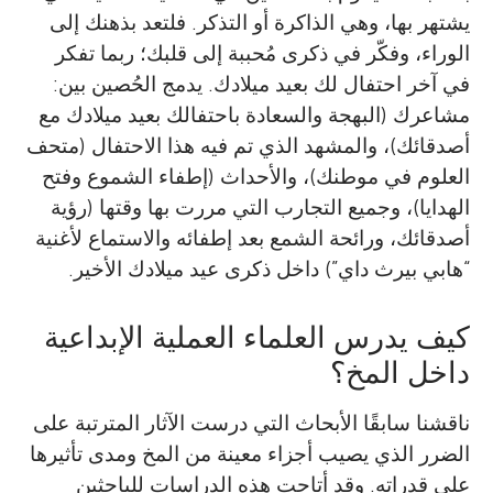
يشتهر بها، وهي الذاكرة أو التذكر. فلتعد بذهنك إلى
الوراء، وفكّر في ذكرى مُحببة إلى قلبك؛ ربما تفكر
في آخر احتفال لك بعيد ميلادك. يدمج الحُصين بين:
مشاعرك (البهجة والسعادة باحتفالك بعيد ميلادك مع
أصدقائك)، والمشهد الذي تم فيه هذا الاحتفال (متحف
العلوم في موطنك)، والأحداث (إطفاء الشموع وفتح
الهدايا)، وجميع التجارب التي مررت بها وقتها (رؤية
أصدقائك، ورائحة الشمع بعد إطفائه والاستماع لأغنية
“هابي بيرث داي”) داخل ذكرى عيد ميلادك الأخير.
كيف يدرس العلماء العملية الإبداعية
داخل المخ؟
ناقشنا سابقًا الأبحاث التي درست الآثار المترتبة على
الضرر الذي يصيب أجزاء معينة من المخ ومدى تأثيرها
على قدراته. وقد أتاحت هذه الدراسات للباحثين