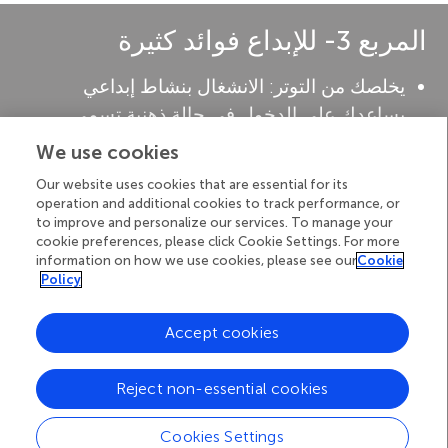
المربع 3- للإبداع فوائد كثيرة
يخلصك من التوتر
: الانشغال بنشاط إبداعي
يساعدك على الدخول في حالة ذهنية تسمى
"الانسياب" أو "النطاق"، مما يساعد على تقليل
We use cookies
مستويات التوتر ويجعلك أكثر هدوءًاً. ربما تكون قد
Our website uses cookies that are essential for its
دخلت في حالة من الانسياب الذهني سابقًا، حيث
operation and additional cookies to track performance, or
to improve and personalize our services. To manage your
لم تعد تفكر في الوقت بينما كنت تقوم بشيء ما
cookie preferences, please click Cookie Settings. For more
تستمتع به.
information on how we use cookies, please see our
Cookie
يمنحك طاقة
: من خلال سعيك وراء شيء ما
Policy
تستمتع به، يساعدك الإبداع على تجديد طاقتك من
Accept cookies
خلال التركيز على عمل ما بدلًا من التفكير فيما
يسبب لك الضيق والتوتر خلال اليوم.
Reject non-essential cookies
يساعدك على التحكم في مشاعرك
: تُستخدم عدة
برامج علاجية حاليًا؛ مثل العلاج بالموسيقى والعلاج
Cookies Settings