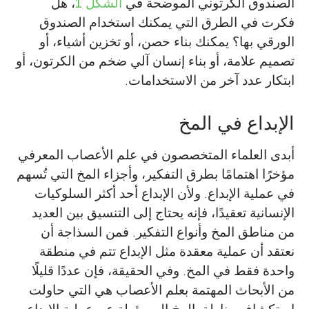
الصندوق الكرتوني الموضحة في
الشكل 1
، هل
فكرت في الطرق التي يمكنك استخدام الصندوق
الورقي بها؟ يمكنك بناء حصن، أو تخزين أشياء، أو
تصميم علامة، أو بناء إنسان آلي ضخم من الكرتون، أو
ابتكار عدد آخر من الاستخدامات.
الإبداع في المخ
أبدى العلماء المتخصصون في علم الأعصاب المعرفي
مؤخرًا اهتمامًا بطرق التفكير، وأجزاء المخ التي تُسهم
في عملية الإبداع. ولأن الإبداع أحد أكثر السلوكيات
Dita Cavdarbasha
Jake Kurczek
الإنسانية تعقيدًا، فإنه يحتاج إلى التنسيق بين العديد
من مناطق المخ وأنواع التفكير. فمن السذاجة أن
نعتقد أن عملية معقدة مثل الإبداع تتم في منطقة
واحدة فقط في المخ. وفي الحقيقة، فإن عددًا قليلًا
من الأبحاث المهتمة بعلم الأعصاب هي التي حاولت
متخصصة في اللغة الإنجليزية/تركيز الكتابة
Amalia
عالم متخصص في المخ. أحاول أن أستكشف كيف
العمر: 14