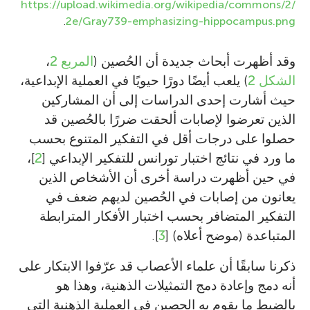
https://upload.wikimedia.org/wikipedia/commons/2/
.
2e/Gray739-emphasizing-hippocampus.png
وقد أظهرت أبحاث جديدة أن الحُصين (
المربع 2
،
الشكل 2
) يلعب أيضًا دورًا حيويًا في العملية الإبداعية،
حيث أشارت إحدى الدراسات إلى أن المشاركين
الذين تعرضوا لإصابات ألحقت ضررًا بالحُصين قد
حصلوا على درجات أقل في التفكير المتنوع بحسب
ما ورد في نتائج اختبار تورانس للتفكير الإبداعي [
2
]،
في حين أظهرت دراسة أخرى أن الأشخاص الذين
يعانون من إصابات في الحُصين لديهم ضعف في
التفكير المتضافر بحسب اختبار الأفكار المترابطة
المتباعدة (موضح أعلاه) [
3
].
ذكرنا سابقًا أن علماء الأعصاب قد عرّفوا الابتكار على
أنه دمج وإعادة دمج التمثيلات الذهنية، وهذا هو
بالضبط ما يقوم به الحصين في العملية الذهنية التي