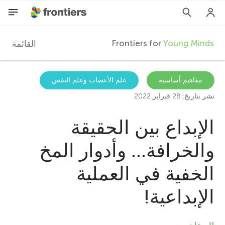
Frontiers for
Young Minds
القائمة
F
r
AR
مفاهيم أساسية
علم الأعصاب وعلم النفس
نشر بتاريخ: 28 فبراير 2022
المقالات
o
الإبداع بين الحقيقة
المشاركون
n
والخرافة... وأدوار المخ
t
الخفية في العملية
i
الإبداعية!
e