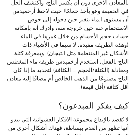
بالمعادن الأخرى دون أن يكسر التاج، واكتشف الحل
في الحقيقة وهو يأخذ حمامًا! حيث لاحظ أرخميدس
أن مستوى الماء يتغير حين دخوله إلى حوض
الاستحمام عنه حين خروجه منه، وأدرك أنه بإمكانه
حساب حجم الأجسام من خلال غمرها في الماء
(وهذه الطريقة مفيدة، لا سيما في الأشياء ذات
الأشكال غير المنتظمة مثل التيجان). وبمعرفة كتلة
التاج بالفعل، استخدم أرخميدس طريقة ماء المغطس
ومعادلة (الكتلة/الحجم = الكثافة) لتحديد ما إذا كان
التاج مصنوعًا من الذهب الخالص أم مضافًا إليه معادن
أقل كثافة (أقل قيمة).
كيف يفكر المبدعون؟
لا يُقصد بالإبداع مجموعة الأفكار العشوائية التي يبدو
أنها تظهر من العدم ببساطة، فهناك أشكال أخرى من