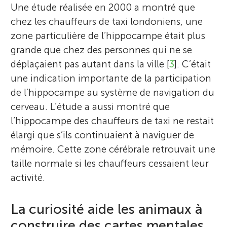
Une étude réalisée en 2000 a montré que
chez les chauffeurs de taxi londoniens, une
zone particulière de l’hippocampe était plus
grande que chez des personnes qui ne se
déplaçaient pas autant dans la ville [
3
]. C’était
une indication importante de la participation
de l’hippocampe au système de navigation du
cerveau. L’étude a aussi montré que
l’hippocampe des chauffeurs de taxi ne restait
élargi que s’ils continuaient à naviguer de
John O’Keefe
mémoire. Cette zone cérébrale retrouvait une
taille normale si les chauffeurs cessaient leur
activité.
John O’Keefe est un neuroscientifique
La curiosité aide les animaux à
anglo-américain. Il a obtenu sa licence au
construire des cartes mentales