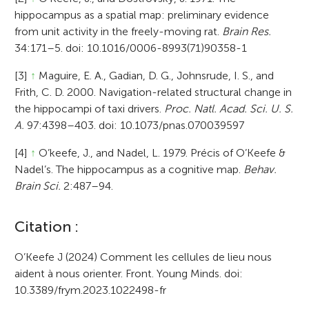
hippocampus as a spatial map: preliminary evidence
from unit activity in the freely-moving rat.
Brain Res.
34:171–5. doi: 10.1016/0006-8993(71)90358-1
[3]
↑
Maguire, E. A., Gadian, D. G., Johnsrude, I. S., and
Frith, C. D. 2000. Navigation-related structural change in
the hippocampi of taxi drivers.
Proc. Natl. Acad. Sci. U. S.
A.
97:4398–403. doi: 10.1073/pnas.070039597
[4]
↑
O’keefe, J., and Nadel, L. 1979. Précis of O’Keefe &
Nadel’s. The hippocampus as a cognitive map.
Behav.
Brain Sci.
2:487–94.
A
Citation :
r
O’Keefe J (2024) Comment les cellules de lieu nous
aident à nous orienter. Front. Young Minds. doi:
t
10.3389/frym.2023.1022498-fr
i