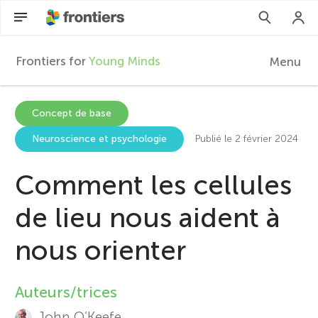
Frontiers for
Young Minds
Menu
F
r
FR
Concept de base
Neuroscience et psychologie
Publié le 2 février 2024
Articles
o
Participer
Comment les cellules
n
de lieu nous aident à
t
nous orienter
i
Auteurs/trices
A
e
John O’Keefe