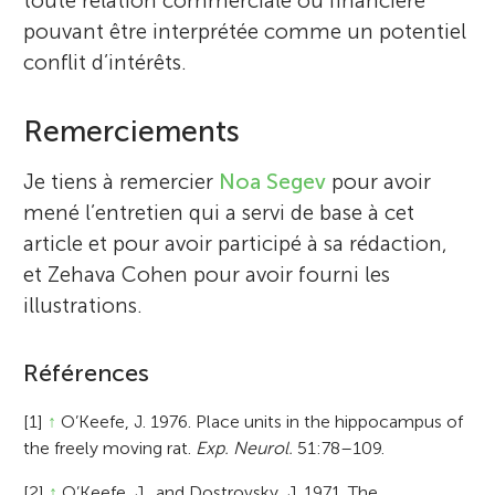
toute relation commerciale ou financière
pouvant être interprétée comme un potentiel
conflit d’intérêts.
Remerciements
Je tiens à remercier
Noa Segev
pour avoir
mené l’entretien qui a servi de base à cet
article et pour avoir participé à sa rédaction,
et Zehava Cohen pour avoir fourni les
illustrations.
Références
[1]
↑
O’Keefe, J. 1976. Place units in the hippocampus of
the freely moving rat.
Exp. Neurol.
51:78–109.
[2]
↑
O’Keefe, J., and Dostrovsky, J. 1971. The