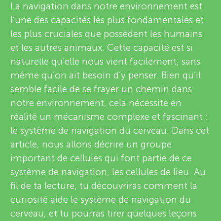
u
La navigation dans notre environnement est
v
l’une des capacités les plus fondamentales et
n
À propos
les plus cruciales que possèdent les humains
i
et les autres animaux. Cette capacité est si
g
e
naturelle qu’elle nous vient facilement, sans
même qu’on ait besoin d’y penser. Bien qu’il
M
w
semble facile de se frayer un chemin dans
e
notre environnement, cela nécessite en
i
réalité un mécanisme complexe et fascinant :
r
le système de navigation du cerveau. Dans cet
n
s
article, nous allons décrire un groupe
important de cellules qui font partie de ce
d
système de navigation, les cellules de lieu. Au
fil de ta lecture, tu découvriras comment la
s
curiosité aide le système de navigation du
cerveau, et tu pourras tirer quelques leçons