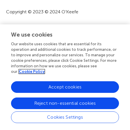
o
Copyright © 2023 © 2024 O’Keefe
n
Cet article en libre accès est distribué conformément
We use cookies
aux conditions de la licence
Creative Commons
Attribution (CC BY)
. Son utilisation, distribution ou
Our website uses cookies that are essential for its
reproduction sont autorisées, à condition que les
operation and additional cookies to track performance, or
to improve and personalize our services. To manage your
auteurs d’origine et les détenteurs du droit d’auteur
cookie preferences, please click Cookie Settings. For more
soient crédités et que la publication originale dans cette
information on how we use cookies, please see
revue soit citée conformément aux pratiques
our
Cookie Policy
académiques courantes. Toute utilisation, distribution ou
reproduction non conforme à ces conditions est
Accept cookies
interdite.
Reject non-essential cookies
Cookies Settings
Articles similaires