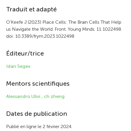
c
Traduit et adapté
l
O’Keefe J (2023) Place Cells: The Brain Cells That Help
e
us Navigate the World. Front. Young Minds. 11:1022498.
doi: 10.3389/frym.2023.1022498
i
n
Éditeur/trice
f
Idan Segev
o
r
Mentors scientifiques
m
Alessandro Ulivi ,
ch zheng
a
t
Dates de publication
i
Publié en ligne le 2 février 2024.