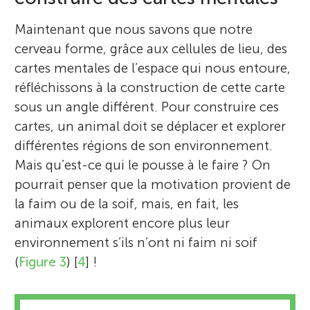
City College de New York (États-Unis), où il
Maintenant que nous savons que notre
a étudié la psychologie et la philosophie.
cerveau forme, grâce aux cellules de lieu, des
Pendant cette période, il a également
cartes mentales de l’espace qui nous entoure,
étudié la réalisation de films, la littérature
réfléchissons à la construction de cette carte
anglaise, la physique, la psychologie et la
sous un angle différent. Pour construire ces
philosophie, et c’est à cette occasion qu’il a
cartes, un animal doit se déplacer et explorer
rencontré sa femme Eileen. C’est à cette
différentes régions de son environnement.
époque qu’il a découvert la recherche
Mais qu’est-ce qui le pousse à le faire ? On
expérimentale sur le cerveau et s’est pris au
pourrait penser que la motivation provient de
jeu. Pour gagner sa vie, il travaillait à la
Suyang
Georg
la faim ou de la soif, mais, en fait, les
bibliothèque, projetait des films européens
Âge : 15
Âge : 12
animaux explorent encore plus leur
classiques pour divers cours et en
environnement s’ils n’ont ni faim ni soif
conduisait un taxi le soir. Il a ensuite
(
Figure 3
) [
4
] !
obtenu une maîtrise et un doctorat en
psychologie à l’Université McGill de
e
Je m’appelle Georg, j’aime passer du temps
Bonjour, je suis actuellement en 10
année.
Montréal (Canada), considérée comme la