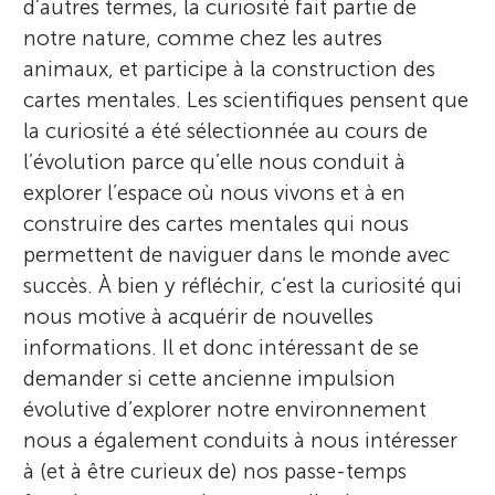
d’autres termes, la curiosité fait partie de
O’Keefe a reçu le prix Nobel de physiologie
notre nature, comme chez les autres
ou de médecine en 2014. Il a aussi
animaux, et participe à la construction des
remporté de nombreux autres prix
cartes mentales. Les scientifiques pensent que
prestigieux, notamment le prix Louisa
la curiosité a été sélectionnée au cours de
Gross Horwitz (2013) et le prix Kavli en
l’évolution parce qu’elle nous conduit à
neurosciences (2014). Il est membre de la
explorer l’espace où nous vivons et à en
Royal Society. En 2016, il a été élu à
construire des cartes mentales qui nous
l’Académie nationale des sciences et, en
permettent de naviguer dans le monde avec
2019, il a été admis à l’Académie royale
succès. À bien y réfléchir, c’est la curiosité qui
irlandaise en tant que membre honoraire.
nous motive à acquérir de nouvelles
*
j.okeefe@ucl.ac.uk
informations. Il et donc intéressant de se
demander si cette ancienne impulsion
évolutive d’explorer notre environnement
nous a également conduits à nous intéresser
à (et à être curieux de) nos passe-temps