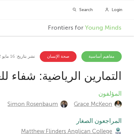
F
Frontiers for
Young Minds
r
o
مفاهيم أساسية
صحة الإنسان
نشر بتاريخ: 16 مايو 2022
التمارين الرياضية: شفاء ل
n
t
المؤلفون
A
Simon Rosenbaum
Grace McKeon
u
i
t
المراجعون الصغار
e
Matthew Flinders Anglican College