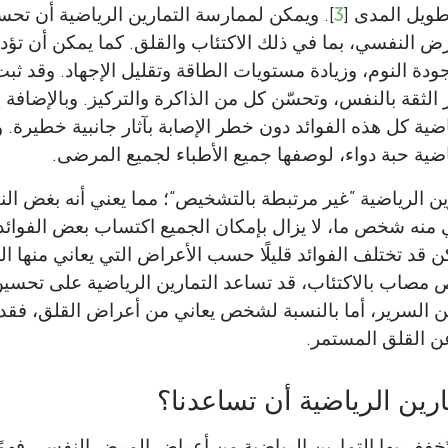
يل المدى [
3
]. ويمكن لممارسة التمارين الرياضية أن تحسن
 النفسي، بما في ذلك الاكتئاب والقلق. كما يمكن أن تؤد
دة النوم، وزيادة مستويات الطاقة وتقليل الإجهاد. وقد ثبت
ز الثقة بالنفس، وتحسّن كل من الذاكرة والتركيز. وبالإضافة إ
ضية كل هذه الفوائد دون خطر الإصابة بآثار جانبية خطيرة. وي
اضية حبة دواء، لوصفها جميع الأطباء لجميع المرضى.
ين الرياضية ”غير مرتبطة بالتشخيص“؛ مما يعني أنه بغض ا
 منه شخص ما، لا يزال بإمكان الجميع اكتساب بعض الفوائ
لكن قد تختلف الفوائد قليلًا حسب الأعراض التي يعاني منها
 مصاب بالاكتئاب، قد تساعد التمارين الرياضية على تحسين 
السرير، أما بالنسبة لشخص يعاني من أعراض القلق، فقد 
 عن القلق المستمر.
رين الرياضية أن تساعدنا؟
تُخفف بها التمارين الرياضية من أعراض المرض النفسي فهمًا كا