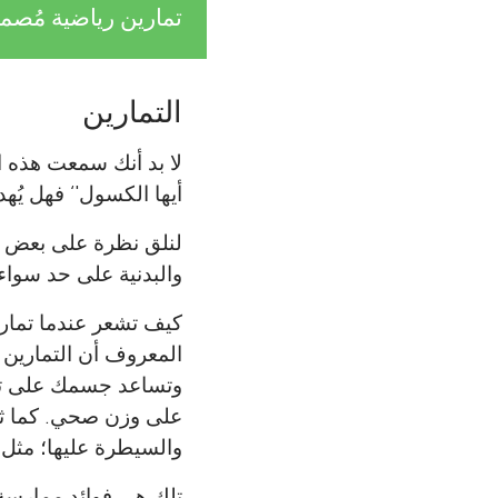
تمارين رياضية مُصم
التمارين
لا بد أنك سمعت هذه ا
أيها الكسول'‘ فهل يُهد
لنلق نظرة على بعض ال
والبدنية على حد سواء.
كيف تشعر عندما تمارس
المعروف أن التمارين ا
وتساعد جسمك على تك
على وزن صحي. كما ثبت
والسيطرة عليها؛ مثل
تلك هي فوائد ممارسة