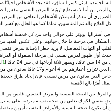
المراجعون الصغار من مدرسة ماثيو فليندرز الإنجليكي
ابة الجسدية (مثل كسر الساق)، فقد يجد الأشخاص أحيانًا 
أنا عالمة متخصصة في الأسس الفسيولوجية للتمارين
في سيدني ومعهد بلاك دوج. يتناول بحثي تأثير النشا
يافعون كلهم شغف وحماس يستمتعون بمواجهة التحد
لرغم من أننا لا نستطيع ”رؤية“ المرض النفسي بنفس الطري
جامعة نيو ساوث ويلز في سيدني بأستراليا. يتناول بح
أعراض المرض النفسي، والاستفادة من ممارسة الر
مجموعة متعاونة من العقول الشابة، ولديهم اهتمام
الضروري أن نتذكر أنه يمكن للأشخاص التعافي من المرض 
الرعاية القياسية داخل مرافق الصحة العقلية. أستمت
النشاط البدني على صحتنا النفسية، وكيف يمكننا تنف
العلوم والموسيقى والرياضة. تتمتع هذه المجموعة م
العلاج والدعم المناسبين، تمامًا كما هو الحال مع كسر ال
العالم الحقيقي. وخارج العمل، أحب ممارسة الرياضا
الدراجات والتجديف وتسلق الصخور وأي نوع من النش
الصغار بكونها جز
والتواجد في الهواء الطلق.
عام، ويكون هذا النشاط مثاليًا بالنسبة لي عند ممارس
ي أستراليا، ويؤثر على حوالي واحد من كل خمسة أشخاص خ
Young Minds)، وهم متحمسون للمشاركة في كي
الطلق. *
s.rosenbaum@unsw.edu.au
والي 45% من السكان في مرحلة ما خلال حياتهم. وعلى عكس العديد م
وصياغته.
قلب أو التهاب المفاصل، لا يزيد خطر الإصابة بمرض نفسي 
ا يحدث أول ظهور لمرض نفسي في مرحلة الطفولة أو المر
 سن 24 عامًا [
1
].
شخاص الذين يعانون من مرض نفسي، فإن إيجاد طرق جديدة ل
مثل أمرًا بالغ الأهمية.
م الفرق بين الصحة النفسية والمرض النفسي. فليس من ال
ض نفسي لكونك تعاني من صحة نفسية متردية. على سبيل ا
كن أن تكون الصحة النفسية والأمراض النفسية أمرين منفصلي