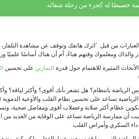
مة خصيصًا له كجزء من رحلة شفائه.
لعبارات من قبل: ”اترك هاتفك وتوقف عن مشاهدة التلفاز، 
ر والداك ومعلموك وقتهم هباءً، أم أن هناك أساسًا علميًا ور
أبحاث المثيرة للاهتمام حول قدرة
التمارين
على تحسين
ال
 الرياضة بانتظام؟ هل تشعر بأنك أقوى؟ وأكثر لياقة؟ وأك
لرياضية تساعد على تحسين نظام القلب والأوعية الدموية (ا
وين عظام أكثر صلابة وعضلات أقوى ومفاصل صحية، وتس
 أن ممارسة الرياضة تساعد على الوقاية من العديد من ال
 داء السكري وأمراض القلب.
 الرياضة التي ربما قد سمعت عنها بالفعل. ولكن كيف يشع