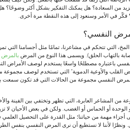
يد من السعادة؟ هل يمكنك التفكير بشكل أكثر وضوحًا؟ هل
فكّر في الأمر وسنعود إلى هذه النقطة مرة أخرى.
لمرض النفسي؟
مخ، التي تتحكم في مشاعرنا، تمامًا مثل أجسامنا التي ت
إصابة بالتهاب الحلق). ويسمى هذا النوع من المرض
بالمرض 
فسي باعتباره مصطلحًا واسعًا يستخدم لوصف الأمراض التي
راض القلب والأوعية الدموية“ التي تستخدم لوصف مجموعة من
مرض النفسي مجموعة من الحالات التي قد تكون سمعت بها
عة من المشاعر العابرة، التي تظهر وتختفي بين الفينة والأ
أو الوحدة أو الحماس أو الغضب. ولكن في بعض الأحيان لا تز
ers Anglican College
لى أجزاء مهمة من حياتنا؛ مثل القدرة على التحصيل العلمي
Simon Rosenbaum
العمر: 14–15
. ونظرًا لأننا لا نستطيع أن نرى المرض النفسي بنفس الطري
Grace McKeon
أنا زميل باحث أول في كلية الطب النفسي بجامعة ني