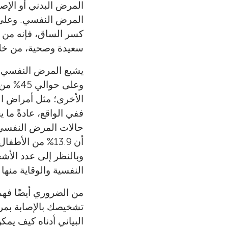
المرض البدني أو الإص
المرض النفسي. وعلى ا
كسر الساق، فإنه من 
سعيدة وصحية، من خلال 
يشيع المرض النفسي ف
وعلى ح
الأخرى؛ مثل أمراض ال
ففي الواقع، عادةً م
حالات المرض النفسي من 14 سن عامًا، ويظهر ثلاثة أرباعها في
أن 13.9% من الأطفال الذين تتراوح أعمارهم بين 4 أعوام و17 عامًا يعانون من مرض نفسي [
وبالنظر إلى عدد الأ
النفسية والوقاية منها ي
من الضروري أيضًا فه
تشخيصك بالإصابة بمر
البياني أدناه كيف يم