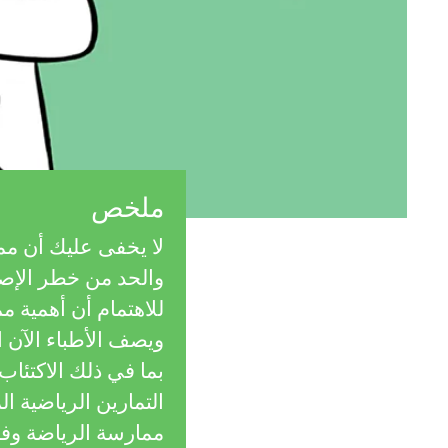
e
n
w
g
e
M
r
s
ملخص
i
لا يخفى عليك أن مم
n
والحد من خطر الإصا
للاهتمام أن أهمية 
d
ويصف الأطباء الآن ا
بما في ذلك الاكتئاب
s
التمارين الرياضية ا
ممارسة الرياضة وفو