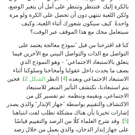
بالكرة إليك. فتنتظر وتنتظر على أمل أن يتغير الوضع،
ولكن اللعبة تنتهي دون أن تحصل على الكرة ولو مرة
واحدةً. كيف سيكون شعورك أثناء اللعبة، وكيف
سيتعامل مخك مع هذا الموقف عبر الوقت؟
كنا قد اقترحنا من قبل “نموذج معالجة يعتمد على
التواصل مع الذات والتواصل البيني مع الآخرين فيما
يتعلق بالاستبعاد الاجتماعي” - وهو النموذج الذي
يصف ما يحدث داخل عقولنا وأمخاخنا وسلوكنا أثناء
الاستبعاد الاجتماعي وبعده [
4
] (انظر
الشكل 2
). فحين
يتم استبعادنا، نكتشف التأثير المنفر للاستبعاد
الاجتماعي، ونقيمه وننظمه. تم تفسير كل من
الاكتشاف والتقييم بواسطة “جهاز الإنذار” والذي يصدر
إشارات تخبرنا بأن هناك مشكلة تطلب لفت انتباهنا
[
5
]. وقد شرح العلماء كلًا من الرصد والتقييم قياسًا
على جهاز إنذار الدخان، والذي يعمل من خلال رصد