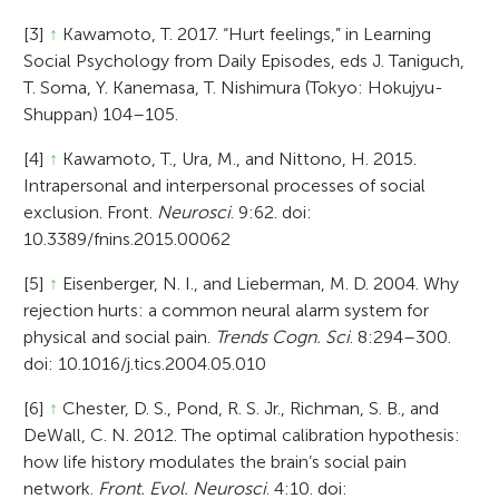
[3]
↑
Kawamoto, T. 2017. “Hurt feelings,” in Learning
Social Psychology from Daily Episodes, eds J. Taniguch,
T. Soma, Y. Kanemasa, T. Nishimura (Tokyo: Hokujyu-
Shuppan) 104–105.
[4]
↑
Kawamoto, T., Ura, M., and Nittono, H. 2015.
Intrapersonal and interpersonal processes of social
exclusion. Front.
Neurosci
. 9:62. doi:
10.3389/fnins.2015.00062
[5]
↑
Eisenberger, N. I., and Lieberman, M. D. 2004. Why
rejection hurts: a common neural alarm system for
physical and social pain.
Trends Cogn. Sci
. 8:294–300.
doi: 10.1016/j.tics.2004.05.010
[6]
↑
Chester, D. S., Pond, R. S. Jr., Richman, S. B., and
DeWall, C. N. 2012. The optimal calibration hypothesis:
how life history modulates the brain’s social pain
network.
Front. Evol. Neurosci
. 4:10. doi: