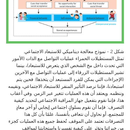
شكل 2 - نموذج معالجة ديناميكي للاستبعاد الاجتماعي.
تمثل المستطيلات الحمراء عمليات التواصل مع الذات (الأمور
التي تحدث داخل مخ الشخص الذي يتعرض للاستبعاد)، بينما
تشير المستطيلات الزرقاء إلى عمليات التواصل مع الآخرين
(الإجراءات التي يمكن للفرد المستبعد أن يتخذها). فحين يتم
استبعادنا، فإننا نرصد التأثير المنفر للاستبعاد الاجتماعي، ونقيمه
وننظمه. ويعتقد أن هذه العمليات تتغير عبر الزمن. وفي أعقاب
هذا، فإننا نقوم بتفعيل جهاز المراقبة الاجتماعي لتحديد كيفية
التصرف: فإما أن نقوم بسلوكٍ اجتماعي إيجابي أو آخر معادٍ
للمجتمع، أو نحاول أن نتعافى بأنفسنا، علمًا بأن كل هذا
التصرفات تعتمد على الموقف. تُحفظ جميع هذه العمليات كجزء
من خبراتنا وتؤثر على كيفية تفسيرنا واستجابتنا لمواقف