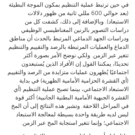
الإيجابية التي تحدث عند الأطفال.
في حين ترتبط عملية التنظيم بمكون الموجة البطيئة
taishi.kawamoto@gmail.com
*
(بعد حوالي 600 مللي ثانية من ظهور دلالات
الاستبعاد). وبالإضافة إلى ذلك، كشفت كل من
دراسات التصوير بالرنين المغناطيسي الوظيفي
ودراسات الجهد الدماغي المرتبط بالحدث أن مناطق
الدماغ والعمليات المرتبطة بالرصد والتقييم والتنظيم
تتغير عبر الزمن. ولكي نوضح الأمر بصورة أكثر
تحديدًا، يمكننا القول إن الأفراد الذين يُستبعدون
اجتماعيًا يُظهرون عمليات متزايدة من الرصد والتقييم
(أي القشرة الحزامية الأمامية الظهرية) في بداية
الاستبعاد الاجتماعي، بينما تصبح عملية التنظيم (أي
القشرة الجبهية الأمامية البطنية الجانبية) أكثر قوة
في المراحل اللاحقة. وتشير هذه النتائج إلى أن المخ
ليس لديه طريقة واحدة بسيطة لمعالجة الاستبعاد
الاجتماعي؛ وإنما تتغير استجابة المخ عبر الزمن.