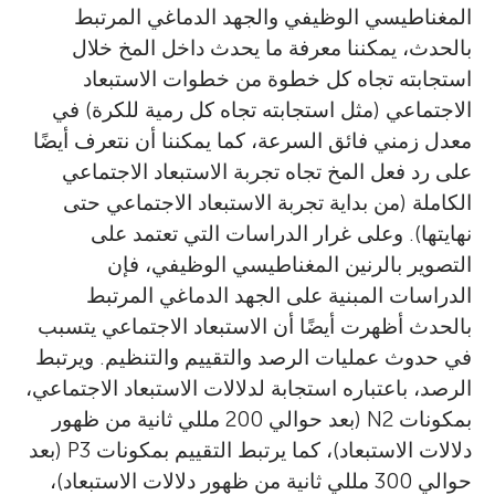
Taishi Kawamoto
المغناطيسي الوظيفي والجهد الدماغي المرتبط
بالحدث، يمكننا معرفة ما يحدث داخل المخ خلال
استجابته تجاه كل خطوة من خطوات الاستبعاد
الاجتماعي (مثل استجابته تجاه كل رمية للكرة) في
Ayanna
معدل زمني فائق السرعة، كما يمكننا أن نتعرف أيضًا
العمر: 15
باحث في مرحلة ما بعد الدكتوراة في Graduate
على رد فعل المخ تجاه تجربة الاستبعاد الاجتماعي
School of Arts and Sciences في University
الكاملة (من بداية تجربة الاستبعاد الاجتماعي حتى
of Tokyo في اليابان، وأقوم بدراسة العمليات
نهايتها). وعلى غرار الدراسات التي تعتمد على
التي تعتمد على التواصل مع الذات والعمليات التي
التصوير بالرنين المغناطيسي الوظيفي، فإن
تعتمد على التواصل مع الآخرين فيما يتعلق
مرحبًا! خلال السنوات القليلة الماضية أصبحت
الدراسات المبنية على الجهد الدماغي المرتبط
شغوفة بالموضوعات المتعلقة بعلم النفس
بالاستبعاد الاجتماعي من خلال توظيف الجهد
بالحدث أظهرت أيضًا أن الاستبعاد الاجتماعي يتسبب
الدماغي المرتبط بالحدث والتخطيط الكهربائي
والسياسة. وعادة ما أعتمد على الكتب في التعلم
في حدوث عمليات الرصد والتقييم والتنظيم. ويرتبط
للوجه والتصوير باستخدام الرنين المغناطيسي
واكتساب المعرفة، وفي بعض الأحيان أعتمد على
الرصد، باعتباره استجابة لدلالات الاستبعاد الاجتماعي،
الإنترنت.
الوظيفي بالإضافة إلى القياسات السلوكية
بمكونات N2 (بعد حوالي 200 مللي ثانية من ظهور
والذاتية. وأقوم حاليًا بدراسة نقاط القوة
دلالات الاستبعاد)، كما يرتبط التقييم بمكونات P3 (بعد
الاجتماعية للفضول ومعالجة الانطباعات السلبية/
حوالي 300 مللي ثانية من ظهور دلالات الاستبعاد)،