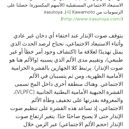
الاستبعاد الاجتماعي المستقبلية (الأسهم المكسورة). حصلنا على
الرسومات من
Kawamoto
[
4
], irasutoya
.
(
http://www.irasutoya.com/
)
يتوقف صوت الإنذار عند اختفاء أي دخان غير عادي.
وأثناء الاستبعاد الاجتماعي، نحتاج لرصد الحدث الذي
يمثل تهديدًا لعلاقة ما (اكتشاف وجود أمر خطأ أو غير
طبيعي)، وتقييم مدى الألم الذي يسببه (والألم هنا هو
صوت الإنذار). يرتبط كلا الجهازين بالقشرة الحزامية
الأمامية الظهرية، ومن ثم يتسببان في الألم
الاجتماعي. وهناك منطقة أخرى داخل المخ تسمى
القشرة الجبهية الأمامية البطنية الجانبية (VLPFC)،
والمعروفة بقدرتها على تخفيف وطأة الألم
الاجتماعي، إذ تساعد هذه القشرة على تنظيم صوت
الإنذار حتى لا يصبح صاخبًا جدًا. يتغير ارتفاع صوت
الإنذار (حجم الألم الاجتماعي) عبر الزمن خلال