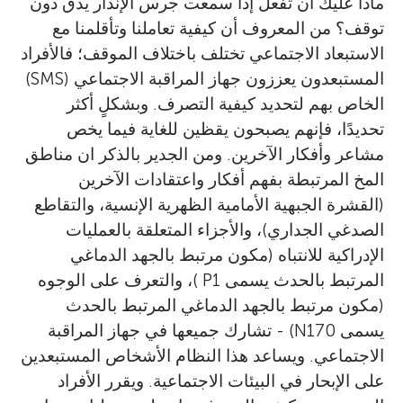
ماذا عليك أن تفعل إذا سمعت جرس الإنذار يدق دون
توقف؟ من المعروف أن كيفية تعاملنا وتأقلمنا مع
الاستبعاد الاجتماعي تختلف باختلاف الموقف؛ فالأفراد
المستبعدون يعززون جهاز المراقبة الاجتماعي (SMS)
الخاص بهم لتحديد كيفية التصرف. وبشكلٍ أكثر
تحديدًا، فإنهم يصبحون يقظين للغاية فيما يخص
مشاعر وأفكار الآخرين. ومن الجدير بالذكر ان مناطق
المخ المرتبطة بفهم أفكار واعتقادات الآخرين
(القشرة الجبهية الأمامية الظهرية الإنسية، والتقاطع
الصدغي الجداري)، والأجزاء المتعلقة بالعمليات
الإدراكية للانتباه (مكون مرتبط بالجهد الدماغي
المرتبط بالحدث يسمى P1 )، والتعرف على الوجوه
(مكون مرتبط بالجهد الدماغي المرتبط بالحدث
يسمى N170) - تشارك جميعها في جهاز المراقبة
الاجتماعي. ويساعد هذا النظام الأشخاص المستبعدين
على الإبحار في البيئات الاجتماعية. ويقرر الأفراد