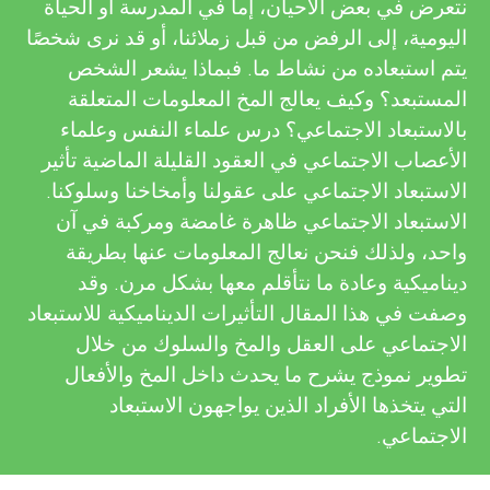
u
نتعرض في بعض الأحيان، إما في المدرسة أو الحياة
v
اليومية، إلى الرفض من قبل زملائنا، أو قد نرى شخصًا
n
يتم استبعاده من نشاط ما. فبماذا يشعر الشخص
i
المستبعد؟ وكيف يعالج المخ المعلومات المتعلقة
g
e
بالاستبعاد الاجتماعي؟ درس علماء النفس وعلماء
الأعصاب الاجتماعي في العقود القليلة الماضية تأثير
w
M
الاستبعاد الاجتماعي على عقولنا وأمخاخنا وسلوكنا.
e
الاستبعاد الاجتماعي ظاهرة غامضة ومركبة في آن
i
واحد، ولذلك فنحن نعالج المعلومات عنها بطريقة
r
ديناميكية وعادة ما نتأقلم معها بشكل مرن. وقد
n
s
وصفت في هذا المقال التأثيرات الديناميكية للاستبعاد
الاجتماعي على العقل والمخ والسلوك من خلال
d
تطوير نموذج يشرح ما يحدث داخل المخ والأفعال
التي يتخذها الأفراد الذين يواجهون الاستبعاد
s
الاجتماعي.