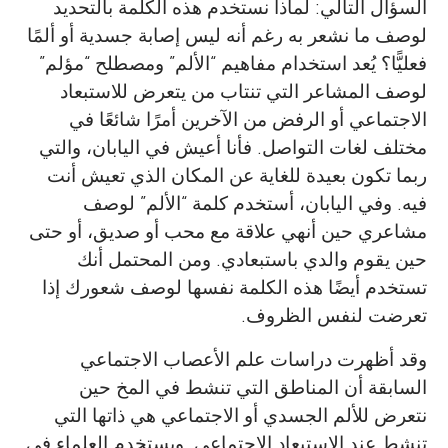
السؤال التالي: لماذا نستخدم هذه الكلمة بالتحديد
لوصف ما نشعر به رغم أنه ليس إصابة جسدية أو ألمًا
فعليًّا؟ يُعد استخدام مفاهيم “الألم” ومصطلح “مؤلم”
لوصف المشاعر التي تنتاب من يتعرض للاستبعاد
الاجتماعي أو الرفض من الآخرين أمرًا شائعًا في
مختلف لغات التواصل. فأنا أعيش في اليابان، والتي
ربما تكون بعيدة للغاية عن المكان الذي تعيش أنت
فيه. وفي اليابان، أستخدم كلمة “الألم” لوصف
مشاعري حين أنهي علاقة مع محب أو صديق، أو حتى
حين يقوم والدي باستبعادي. ومن المحتمل أنك
تستخدم أيضًا هذه الكلمة نفسها لوصف شعورك إذا
تعرضت لنفس الظروف.
وقد أظهرت دراسات علم الأعصاب الاجتماعي
السابقة أن المناطق التي تنشط في المخ حين
نتعرض للألم الجسدي أو الاجتماعي هي ذاتها التي
تنشط عند الاستبعاد الاجتماعي. ويستخدم العلماء في