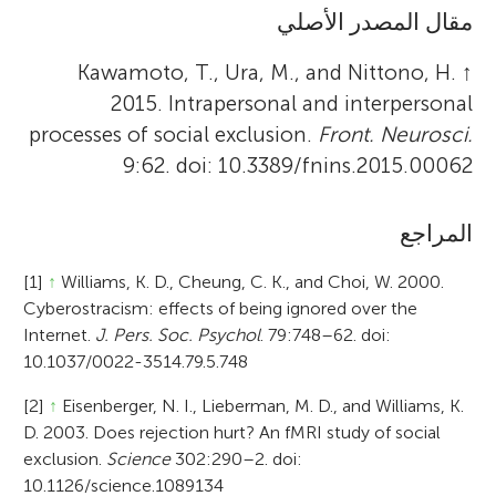
مقال المصدر الأصلي
Kawamoto, T., Ura, M., and Nittono, H.
↑
2015. Intrapersonal and interpersonal
processes of social exclusion.
Front. Neurosci.
9:62. doi: 10.3389/fnins.2015.00062
المراجع
[1]
↑
Williams, K. D., Cheung, C. K., and Choi, W. 2000.
Cyberostracism: effects of being ignored over the
Internet.
J. Pers. Soc. Psychol
. 79:748–62. doi:
10.1037/0022-3514.79.5.748
[2]
↑
Eisenberger, N. I., Lieberman, M. D., and Williams, K.
D. 2003. Does rejection hurt? An fMRI study of social
exclusion.
Science
302:290–2. doi:
10.1126/science.1089134