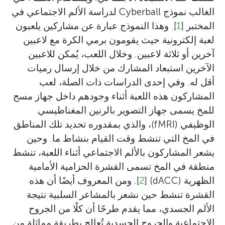
الغالب نموذج Cyberball لدراسة الألم الاجتماعي في
المختبر [
1
]. وهذا النموذج عبارة عن مشاركين يلعبون
لعبة إلكترونية حيث يقومون برمي الكرة مع لاعبين
آخرين أو ثلاثة لاعبين. وخلال اللعب، يُمكن للاعبين
الآخرين استبعاد المشارك من خلال إرسال رميات
أقل له. وفي إحدى الدراسات ذات الصلة، لعب
المشاركون هذه اللعبة أثناء وجودهم داخل جهاز مسح
للمخ يسمى جهاز التصوير بالرنين المغناطيسي
الوظيفي (fMRI)، والذي بمقدوره تحديد تلك المناطق
في المخ التي تنشط وقت القيام بنشاط ما. وحين
يشعر المشاركون بالألم الاجتماعي أثناء اللعبة، تنشط
منطقة في المخ تسمى القشرة الحزامية الأمامية
الظهرية (dACC) [
2
]. ومن المعروف أيضًا أن هذه
القشرة تنشط حين نشعر بالمشاعر السلبية نتيجة
الألم الجسدي، مما يقدم طرحًا أن كلًا من الجروح
الاجتماعية والجروح الجسدية تُعالج بطريقة مماثلة من