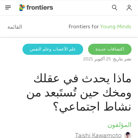
Frontiers for
Young Minds
القائمة
F
r
AR
اكتشافات جديدة
علم الأعصاب وعلم النفس
نشر بتاريخ: 25 أكتوبر 2021
المقالات
o
ماذا يحدث في عقلك
المشاركون
n
ومخك حين تُستَبعد من
t
نشاط اجتماعي؟
i
المؤلفون
A
e
Taishi Kawamoto