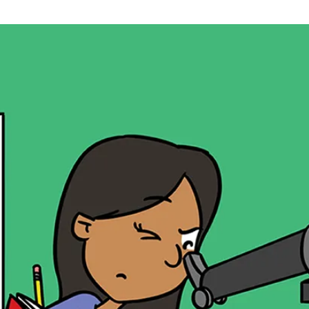
a
t
i
o
n