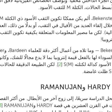
الجزء الداخلي مخفيًا. وتوصّف الخصائص الفيزيائية لأفق ا
الات، الكتلة M للثقب الأسود.
ال إلقاء العديد من الأفيال في الثقب، أو بدلًا من ذلك، الع
الية). لكن ما مصير المعلومات المتعلقة بكيفية تكوين الثق
وبيا!
وداء لها بالفعل قيمة إنتروبيا بما لا يدع مجالًا للشك، وكا
 الأسود كدالة لكتلته
S(M)
[
2
]. لكن الطبيعة الدقيقة للحالات 
ل الدراسة سريعًا، إلى زوج آخر من الأبطال. من أكثر القص
لقرن العشرين هي قصة HARDY وRAMANUJAN
]
3