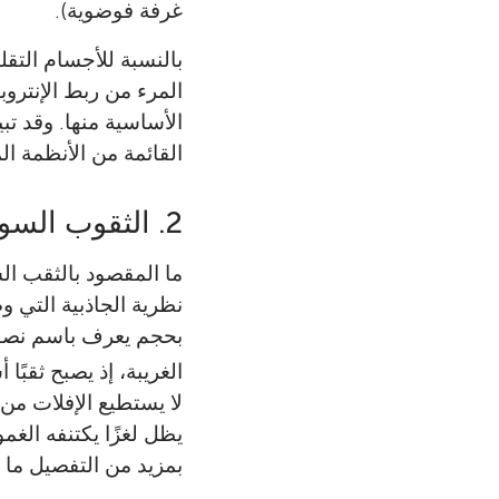
غرفة فوضوية).
بالنسبة للأجسام التق
المرء من ربط الإنتروب
الأساسية منها. وقد ت
القائمة من الأنظمة الم
2. الثقوب السوداء ومنظور BEKENSTEIN
بحجم يعرف باسم نصف
الغريبة، إذ يصبح ثقبً
لا يستطيع الإفلات من
يظل لغزًا يكتنفه الغم
بمزيد من التفصيل ما يع