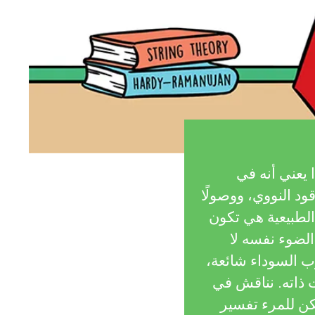
 يعني أنه في
قود النووي، ووصولًا
الطبيعية هي تكون
الضوء نفسه لا
ب السوداء شائعة،
 ذاته. نناقش في
مكن للمرء تفسير