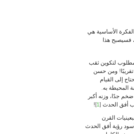
ا في دفع عجلة
لموسيقى، خاصة عندما
ثي على فهم
 المقربين
يثة، خاصة في
تلاط بالناس
ظريات في علم
عادلة؛ الفكرة الأساسية هي
سافات طويلة
M)، فسيصبح هذا
لمطلوب لتكوين ثقب
الي البالغ 4,000 ميل إلى 9 ملليمترات تقريبًا! ومن حسن
تاج إلى القيام
ة المحيطة به.
 المجرة M87 — وهو ثقب أسود ضخم جدًا، وزنه أكبر
ب أفق الحدث [
1
]!
طالب دراسات عليا في جامعة Princeton في سبعينيات القرن
قب الأسود رؤية أفق الحدث