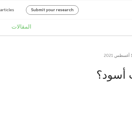
M
المقالات
a
i
n
 أسود؟
n
a
v
i
g