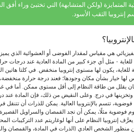
ئية المتمايزة (ولكن المتشابهة) التي تختبئ وراء أفق 
م إنتروبيا الثقب الأسود.
يزيائي هي مقياس لمقدار الفوضى أو العشوائية الذي يميز 
لغاية - مثل أي جزء كبير من المادة العادية عند درجات حر
للغاية، يكون لها مستوى إنتروبيا منخفض. في كلتا هاتين الح
 لها خيار بشأن مكان وجودها؛ فعند درجة حرارة منخفضة، 
 يقلل من طاقة النظام إلى أقل مستوى ممكن. أما في غرفة
خزينها في درج. وعلى النقيض من ذلك، فإن المادة عند در
فوضوية، تتسم بالإنتروبيا العالية. يمكن للذرات أن تتنقل في
م فوضوية مثلًا، يمكن أن تجد القمصان والسراويل القصيرة
رَّف إنتروبيا النظام على أنها لوغاريتم عدد التركيبات المح
 من منظور الشخص العادي (الذرات في المادة، والقمصان وا