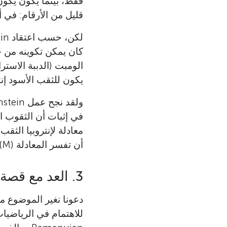
فقط، بينما يكون يكون 
قليل من الأرقام: في أبسط الح
كان يمكن تكوينه من خل
الومبت (الدببة الاستر
يكون للثقب الأسود إنتر
في إثبات أن الثقوب الس
معادلة لإنتروبيا الثقب
أن تفسر المعادلة S(M) ظلت غامضة.
3. العد مع قصة HARDY وRAMANUJAN
دعونا نغير الموضوع مح
للاهتمام في الرياضيات في ا