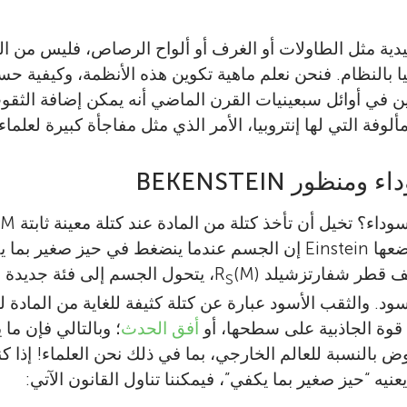
ليدية مثل الطاولات أو الغرف أو ألواح الرصاص، فليس من 
يا بالنظام. فنحن نعلم ماهية تكوين هذه الأنظمة، وكيفية حس
بين في أوائل سبعينيات القرن الماضي أنه يمكن إضافة الثقو
ألوفة التي لها إنتروبيا، الأمر الذي مثل مفاجأة كبيرة لعلماء 
م
نظرية الجاذبية التي وضعها Einstein إن الجسم عندما ينضغط في حيز
 قطر شفارتزشيلد R
(M)، يتحول الجسم إلى فئة جديدة 
S
ا أسود. والثقب الأسود عبارة عن كتلة كثيفة للغاية من المادة
 قوة الجاذبية على سطحها، أو
أفق الحدث
؛ وبالتالي فإن ما
وض بالنسبة للعالم الخارجي، بما في ذلك نحن العلماء! إذا 
Shamit Kachru
نيه “حيز صغير بما يكفي”، فيمكننا تناول القانون الآتي: