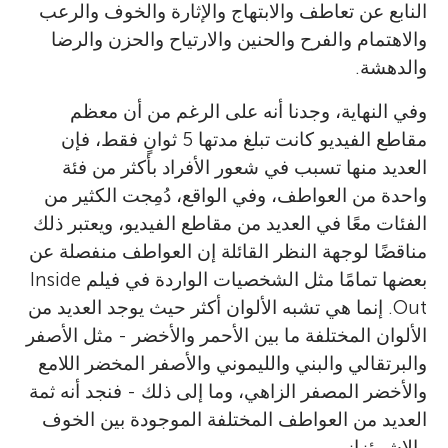
النابع عن تعاطف والابتهاج والإثارة والخوف والرعب
Alan Cowen
والاهتمام والفرح والحنين والارتياح والحزن والرضا
والدهشة.
وفي النهاية، وجدنا أنه على الرغم من أن معظم
Campus Middle School
for Girls
مقاطع الفيديو كانت تبلغ مدتها 5 ثوانٍ فقط، فإن
العمر: 12–13
Alan Cowen هو عالم متخصص في دراسة
العديد منها تسبب في شعور الأفراد بأكثر من فئة
العواطف في University of California، بيركلي
واحدة من العواطف، وفي الواقع، دُمِجت الكثير من
(الولايات المتحدة الأمريكية). ويركز بحثه على
الفئات معًا في العديد من مقاطع الفيديو، ويعتبر ذلك
نحن مجموعة من طلاب الصف السابع، تعاونا مع
كيفية تعبير الأفراد عن مشاعرهم، وكيف يتم تمثيل
مناقضًا لوجهة النظر القائلة إن العواطف منفصلة عن
العواطف في المخ البشري، وكيف يمكننا برمجة
معلمنا ومرشد العلوم لكي نتناقش حول بحث جديد
بعضها تمامًا مثل الشخصيات الواردة في فيلم Inside
عن العواطف، وقد ساعدتنا مراجعة هذه الورقة
أجهزة الكمبيوتر للتعرف على عواطفنا، ويسعى
Out. إنما هي تشبه الألوان أكثر حيث يوجد العديد من
على فهم أفضل لعواطفنا وعواطف الآخرين.
في أوقات فراغه إلى الإحساس بالعواطف الإيجابية
الألوان المختلفة ما بين الأحمر والأخضر - مثل الأصفر
كالإثارة والاهتمام والرهبة عن طريق السفر حول
والبرتقالي والبني والليموني والأصفر المخضر اللامع
العالم، ويقوم بتسلق الصخور وطهي الطعام اللذيذ
والأخضر المصفر الزاهي، وما إلى ذلك - فنجد أنه ثمة
وقراءة الكتب. *
alan.cowen@berkeley.edu
العديد من العواطف المختلفة الموجودة بين الخوف
والاشمئزاز.