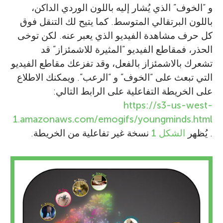
و “الخوف” الذي يُشار إليه باللون الوردي الداكن،
باللون البرتقالي المتوسط. كما يتيح لك التنقل فوق
كل حرف مشاهدة الفيديو الذي يعبر عنه. لكن توخى
الحذر، فمقاطع الفيديو “المثيرة للاشمئزاز” قد
تشعرك بالاشمئزاز بالفعل، وقد تفزعك مقاطع الفيديو
التي تبعث على “الخوف” و “الرعب”. ويمكنك الاطلاع
على الخريطة التفاعلية على الرابط التالي:
https://s3-us-west-
1.amazonaws.com/emogifs/youngminds.html
. يُظهر
الشكل 1
نسخة غير تفاعلية من الخريطة.