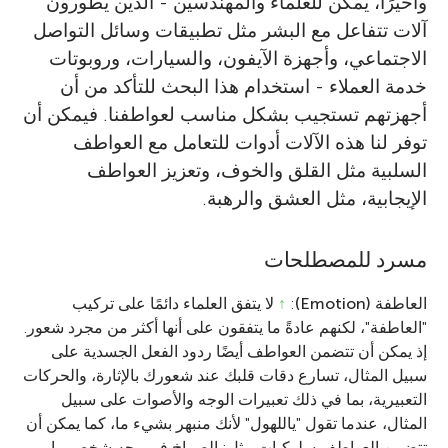
وأخيرًا، يمكن للعلماء والمهندسين - الذين يطورون
آلات تتفاعل مع البشر مثل تطبيقات وسائل التواصل
الاجتماعي، وأجهزة الآيفون، والسيارات، وروبوتات
خدمة العملاء - استخدام هذا البحث للتأكد من أن
أجهزتهم تستجيب بشكل مناسب لعواطفنا. فيمكن أن
توفر لنا هذه الآلات أدوات للتعامل مع العواطف
السلبية مثل القلق والخوف، وتعزيز العواطف
الإيجابية، مثل العشق والرهبة.
مسرد للمصطلحات
العاطفة (Emotion)
:
↑
لا يتفق العلماء دائمًا على تركيب
"العاطفة"، لكنهم عادةً ما يتفقون على أنها أكثر من مجرد شعور.
إذ يمكن أن تتضمن العواطف أيضًا ردود الفعل الجسدية على
سبيل المثال، تسارع دقات قلبك عند شعورك بالإثارة، والحركات
التعبيرية، بما في ذلك تعبيرات الوجه والأصوات على سبيل
المثال، عندما تقول "ياللهول" لأنك منبهر بشيء ما، كما يمكن أن
تتضمن العواطف سلوكيات مثل: الصراخ في وجه شخص ما