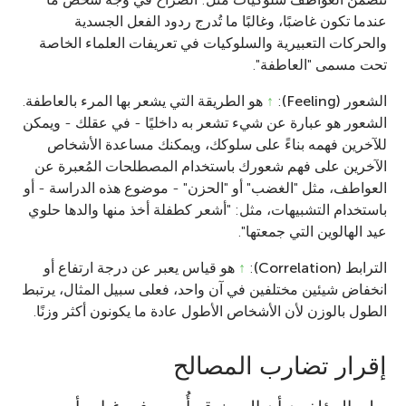
عندما تكون غاضبًا، وغالبًا ما تُدرج ردود الفعل الجسدية
والحركات التعبيرية والسلوكيات في تعريفات العلماء الخاصة
تحت مسمى "العاطفة".
الشعور (Feeling)
:
↑
هو الطريقة التي يشعر بها المرء بالعاطفة.
الشعور هو عبارة عن شيء تشعر به داخليًا - في عقلك - ويمكن
للآخرين فهمه بناءً على سلوكك، ويمكنك مساعدة الأشخاص
الآخرين على فهم شعورك باستخدام المصطلحات المُعبرة عن
العواطف، مثل "الغضب" أو "الحزن" - موضوع هذه الدراسة - أو
باستخدام التشبيهات، مثل: "أشعر كطفلة أخذ منها والدها حلوي
عيد الهالوين التي جمعتها".
الترابط (Correlation)
:
↑
هو قياس يعبر عن درجة ارتفاع أو
انخفاض شيئين مختلفين في آن واحد، فعلى سبيل المثال، يرتبط
الطول بالوزن لأن الأشخاص الأطول عادة ما يكونون أكثر وزنًا.
إقرار تضارب المصالح