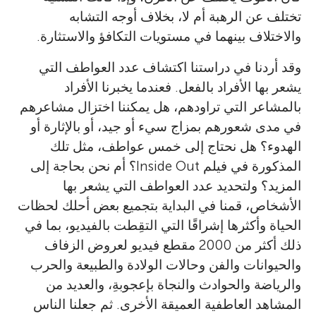
تختلف عن الرهبة أم لا، بخلاف أوجه التشابه
والاختلاف بينهما في مستويات التكافؤ والاستثارة.
وقد أردنا في دراستنا اكتشاف عدد العواطف التي
يشعر بها الأفراد بالفعل. فعندما يخبرنا الأفراد
بالمشاعر التي تراودهم، هل يمكننا اختزال مشاعرهم
في مدى شعورهم بمزاج سيء أو جيد، أو بالإثارة أو
الهدوء؟ هل نحتاج إلى خمس عواطف، مثل تلك
المذكورة في فيلم Inside Out؟ أم نحن بحاجة إلى
المزيد؟ ولتحديد عدد العواطف التي يشعر بها
الأشخاص، قمنا في البداية بتجميع بعض أحلك لحظات
الحياة وأكثرها إشراقًا التي التقِطت بالفيديو، بما في
ذلك أكثر من 2000 مقطع فيديو لعروض الزفاف
والحيوانات والفن وحالات الولادة والطبيعة والحرب
والرياضة والحوادث والنجاة بإعجوبةِ، والعديد من
المشاهد العاطفية العميقة الأخرى. ثم جعلنا الناس