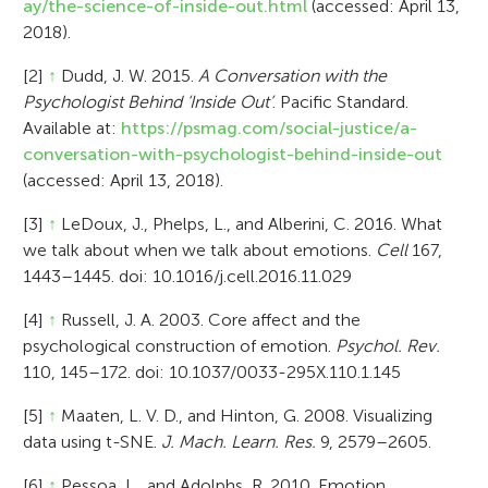
ay/the-science-of-inside-out.html
(accessed: April 13,
2018).
[2]
↑
Dudd, J. W. 2015.
A Conversation with the
Psychologist Behind ‘Inside Out’
. Pacific Standard.
Available at:
https://psmag.com/social-justice/a-
conversation-with-psychologist-behind-inside-out
(accessed: April 13, 2018).
[3]
↑
LeDoux, J., Phelps, L., and Alberini, C. 2016. What
we talk about when we talk about emotions.
Cell
167,
1443–1445. doi: 10.1016/j.cell.2016.11.029
[4]
↑
Russell, J. A. 2003. Core affect and the
psychological construction of emotion.
Psychol. Rev.
110, 145–172. doi: 10.1037/0033-295X.110.1.145
[5]
↑
Maaten, L. V. D., and Hinton, G. 2008. Visualizing
data using t-SNE.
J. Mach. Learn. Res.
9, 2579–2605.
[6]
↑
Pessoa, L., and Adolphs, R. 2010. Emotion