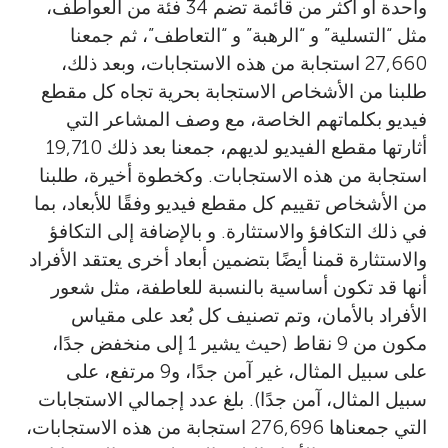
واحدة أو أكثر من قائمة تضم 34 فئة من العواطف،
مثل “التسلية” و “الرهبة” و “التعاطف”، ثم جمعنا
27,660 استجابة من هذه الاستجابات، وبعد ذلك،
طلبنا من الأشخاص الاستجابة بحرية تجاه كل مقطع
فيديو بكلماتهم الخاصة، مع وصف المشاعر التي
أثارتها مقطع الفيديو لديهم، جمعنا بعد ذلك 19,710
استجابة من هذه الاستجابات. وكخطوة أخيرة، طلبنا
من الأشخاص تقييم كل مقطع فيديو وفقًا للأبعاد، بما
في ذلك التكافؤ والاستثارة. و بالإضافة إلى التكافؤ
والاستثارة قمنا أيضًا بتضمين أبعاد أخرى يعتقد الأفراد
أنها قد تكون أساسية بالنسبة للعاطفة، مثل شعور
الأفراد بالأمان، وتم تصنيف كل بُعد على مقياس
مكون من 9 نقاط (حيث يشير 1 إلى منخفض جدًا،
على سبيل المثال، غير آمن جدًا، و9 مرتفع، على
سبيل المثال، آمن جدًا). بلغ عدد إجمالي الاستجابات
التي جمعناها 276,696 استجابة من هذه الاستجابات،