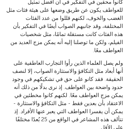
كانوا محقين في التفكير في أن أفضل تمثيل
للعواطف يكون عن طريق وضعها على هيئة فئات مثل
الغضب والخوف، لكنهم قللوا من عدد الفئات
المختلفة، وقد جانبهم الصواب أيضًا في التفكير بأن
هذه الفئات كانت مستقلة تمامًا، مثل شخصيات
الفيلم، ولكن ما توصلنا إليه أنه يمكن مزج العديد من
العواطف معًا.
ولم يصل العلماء الذين رأوا التجارب العاطفية على
أنها أبعاد مثل التكافؤ والاستثارة الصواب، إلا لنصف
الحقيقة. فقد كانو على حق في تشكيكهم في وجود
حدود واضحة بين العواطف. إذ نرى بدلًا من ذلك أنه
يمكن مزج العواطف معًا. لكنهم كانوا مخطئين في
الاعتقاد بأن بعدين فقط - مثل التكافؤ والاستثارة -
يمكن أن يفسرا العواطف التي يعبر عنها الأفراد. إذ
تتألف هذه المشاعر في الواقع من 25 بُعدًا مختلفًا
على الأقل.