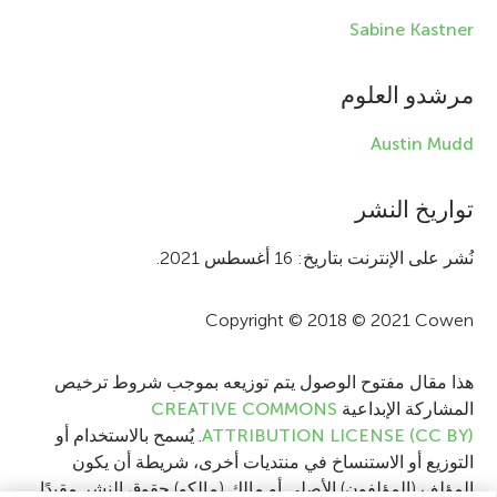
f
Sabine Kastner
o
r
مرشدو العلوم
m
Austin Mudd
a
t
تواريخ النشر
i
نُشر على الإنترنت بتاريخ: 16 أغسطس 2021.
o
Copyright © 2018 © 2021 Cowen
n
هذا مقال مفتوح الوصول يتم توزيعه بموجب شروط ترخيص
المشاركة الإبداعية
CREATIVE COMMONS
ATTRIBUTION LICENSE (CC BY)
. يُسمح بالاستخدام أو
التوزيع أو الاستنساخ في منتديات أخرى، شريطة أن يكون
المؤلف (المؤلفون) الأصلي أو مالك (مالكو) حقوق النشر مقيدًا