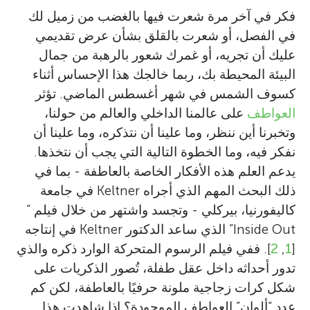
فكر في آخر مرة شعرت فيها بالغضب من زميل لك
في الفصل، أو شعرت بالقلق بشأن عرض تقديمي
عليك أن تجريه، أو غمرك شعور بالرهبة من جمال
البيئة المحيطة بك، ربما خالجك هذا الإحساس أثناء
كسوف الشمس في شهر أغسطس الماضي. تؤثر
العواطف
على عالمنا الداخلي والعالم من حولنا،
وتخبرنا أين ننظر، وما علينا أن نتذكره، وما علينا أن
نفكر فيه، وما الخطوة التالية التي يجب أن نتخذها.
يدعم العلم هذه الأفكار الخاصة بالعاطفة - بما في
ذلك البحث المهم الذي أجراه Keltner في جامعة
كاليفورنيا، بيركلي - وتجسد واشتهر من خلال فيلم ”
Inside Out” الذي ساعد الدكتور Keltner في إنتاجه
[
1
,
2
]. ففي فيلم الرسوم المتحركة الوارد ذكره والذي
تدور أحداثه داخل عقل طفلة، تُصور الذكريات على
شكل كرات زجاجية ملونة حرفيًا بالعاطفة، لكن كم
عدد “ألوان” العواطف الموجودة؟ إذا شاهدت هذا