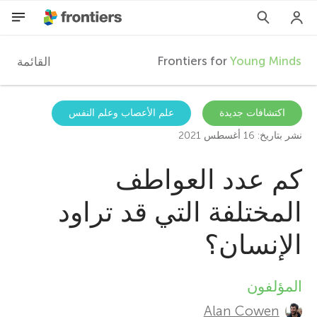
Frontiers for
Young Minds
القائمة
F
r
AR
اكتشافات جديدة
علم الأعصاب وعلم النفس
نشر بتاريخ: 16 أغسطس 2021
المقالات
o
كم عدد العواطف
المشاركون
n
المختلفة التي قد تراود
t
الإنسان؟
i
المؤلفون
A
e
Alan Cowen