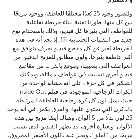
ولتصور وجود 25 بُعدًا مختلفًا للعاطفة ووجود مزيجًا
بين كل منها، طورنا تقنية لبناء خريطة تفاعلية
للعواطف التي يثيرها كل فيديو، وذلك باستخدام نوع
جديد من التقنيات الحسابية [
5
]. إذ نجد أنه في هذه
الخريطة يُعبر عن كل مقطع فيديو بحرف يتوافق مع
أكبر عاطفة يثيرها، ولون مطابق للمزيج الدقيق من
العواطف التي يسببها، وموقع بالقرب من مقاطع
فيديو أخرى تسببت في عواطف مماثلة، ويمكنك
التفكير في كل حرف على أنه مشابه لواحدة من
الكرات الزجاجية الموجودة في فيلم Inside Out
حيث يمثل لون كل كرة زجاجية العاطفة المرتبطة
بالذكرى التي تحتوي عليها، والفرق يكمن في أنه يوجد
25 لون بدلًا من 5 ألوان، وهناك أيضًا مزيج بين هذه
الألوان. وبعبارة أخرى، قد يظهر الفيديو الذي يسبب
مزيجًا من “القلق”، ويعبر عنه باللون الأصفر المحروق،