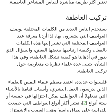
تعتبر أكثر طريقة مباشرة لقياس المشاعر العاطفية.
تركيب العاطفة
يستخدم الناس العديد من الكلمات المختلفة لوصف
العواطف التي يشعرون بها، لذا أردنا معرفة عدد
العواطف المختلفة التي تشير إليها هذه الكلمات
بالفعل، وكيفية ارتباطها ببعضها البعض، والسؤال الذي
يدور في أذهاننا هو كيفية تشكل العاطفة، وفي هذا
الشأن، يتبنى عدة علماء نظريات متعارضة حول
تركيب العاطفة.
فلسنوات عديدة، اعتقد معظم علماء النفس (العلماء
الذين يدرسون العقل البشري، وأسباب قيامنا بالأشياء
التي نفعلها) أن العواطف يمكن اختزالها في خمسة أو
ستة أنواع [
2
]، تعتبر أكثر أنواع العواطف التي خضعت
للدراسة على نطاق واسع؛ وهي: الغضب والاشمئزاز