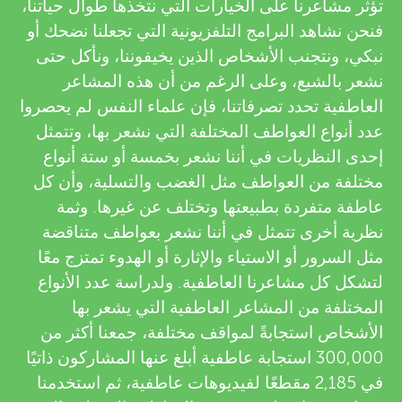
u
تؤثر مشاعرنا على الخيارات التي نتخذها طوال حياتنا،
v
فنحن نشاهد البرامج التلفزيونية التي تجعلنا نضحك أو
n
نبكي، ونتجنب الأشخاص الذين يخيفوننا، ونأكل حتى
i
نشعر بالشبع، وعلى الرغم من أن هذه المشاعر
g
e
العاطفية تحدد تصرفاتنا، فإن علماء النفس لم يحصروا
عدد أنواع العواطف المختلفة التي نشعر بها، وتتمثل
w
M
إحدى النظريات في أننا نشعر بخمسة أو ستة أنواع
e
مختلفة من العواطف مثل الغضب والتسلية، وأن كل
i
عاطفة متفردة بطبيعتها وتختلف عن غيرها. وثمة
r
نظرية أخرى تتمثل في أننا نشعر بعواطف متناقضة
n
s
مثل السرور أو الاستياء والإثارة أو الهدوء تمتزج معًا
لتشكل كل مشاعرنا العاطفية. ولدراسة عدد الأنواع
d
المختلفة من المشاعر العاطفية التي يشعر بها
الأشخاص استجابةً لمواقف مختلفة، جمعنا أكثر من
s
300,000 استجابة عاطفية أبلغ عنها المشاركون ذاتيًا
في 2,185 مقطعًا لفيديوهات عاطفية، ثم استخدمنا