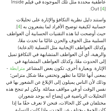
عاطفية محددة مثل تلك الموجودة في فيلم Inside
Out [
4
].
واستند دليل نظرية التكافؤ والإثارة على تحليلات
حسابية لكيفية توضيح الأفراد لما يشعرون به [
4
].
حيث أوضحت لنا هذه التقنيات الحسابية أن العواطف
السلبية مثل الخوف والحزن غالبًا ما تحدث معًا،
وكذلك العواطف الإيجابية مثل التسلية (الدعابة)
والرهبة، أي أن العواطف المتشابهة في التكافؤ تميل
إلى الحدوث معًا، وكذلك العواطف المتشابهة في
الإثارة. وبعبارة أخرى، تكون بعض المشاعر
مترابطة
-
بمعنى أنها غالبًا ما تظهر وتختفي معًا شكل متزامن؛
وذلك لأن الناس يميلون إلى الإبلاغ عن الشعور بها في
نفس الوقت أو في مواقف مماثلة. ولكن لم تنجح هذه
التحليلات الرياضية في إيضاح أنه يوجد شعوران
مختلفان في كل الحالات، فنحن لا نعرف حقًا ما إذا
كان الخوف يختلف عن الحزن، وإذا كانت التسلية