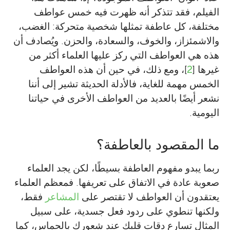
الفيلم، فقد تتذكر أنه ظهرت فيه خمس عواطف
مختلفة، كل عاطفة تمثلها شخصية متحركة: الغضب،
والاشمئزاز، والخوف، والسعادة، والحزن. ويُصادف أن
هذه هي العواطف التي ركز عليها العلماء أكثر من
غيرها [
2
]، ومع ذلك، في حين أن هذه العواطف
الخمس مهمة للغاية، فالأدلة الحديثة تشير إلى أننا
نشعر أيضًا بالعديد من العواطف الأخرى في حياتنا
اليومية.
ما المقصود بالعاطفة؟
ربما يبدو مفهوم العاطفة بسيطًا، لكن يجد العلماء
صعوبة عادة في الاتفاق على تعريفها. فمعظم العلماء
يعتقدون أن العواطف لا تقتصر على
المشاعر
فقط،
ولكنها تنطوي على ردود فعل جسدية، على سبيل
المثال تسارع دقات قلبك عند شعورك بالحماس، كما