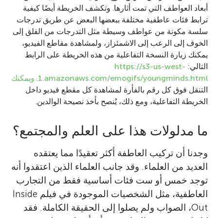
أبعاد العواطف التي تمت أثارها. وتكشف الخريطة أيضًا كيفية
ترابط فئات عاطفية مختلفة ببعضها البعض عن طريق تدرجات
سلسة مكونة من عواطف وسيطة مثل التدرجات من القلق إلى
الخوف إلى الرعب إلى الاشمئزاز، ولمشاهدة مقاطع الفيديو،
يمكنك زيارة النسخة التفاعلية من هذه الخريطة على الرابط
التالي:
https://s3-us-west-
1.amazonaws.com/emogifs/youngminds.html
.
ويمكنك
التنقل فوق كل رقم بالفأرة لمشاهدة كل مقطع فيديو داخل
الخريطة التفاعلية، ومع ذلك، يُنصح بأخذ نصيحة الوالدين.
ما مدلولات هذا على العلم والمجتمع؟
وجدنا أن تركيب العاطفة أكثر تعقيدًا مما يعتقده
العديد من العلماء. وقد جانب العلماء الذين اعتقدوا أنه
توجد خمس أو ست فئات أساسية فقط من التجارب
العاطفية، مثل الشخصيات الموجودة في فيلم Inside
Out، الصواب ولم يصلوا إلى الحقيقة الكاملة. فقد