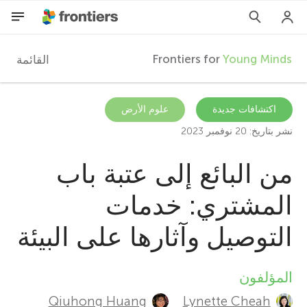
Frontiers for
Young Minds
القائمة
F
r
AR
اكتشافات جديدة
علوم الأرض
نشر بتاريخ: 20 نوفمبر 2023
المقالات
o
من البائع إلى عتبة باب
المشاركون
n
المشتري: خدمات
t
التوصيل وآثارها على البيئة
i
المؤلفون
A
e
Qiuhong Huang
Lynette Cheah