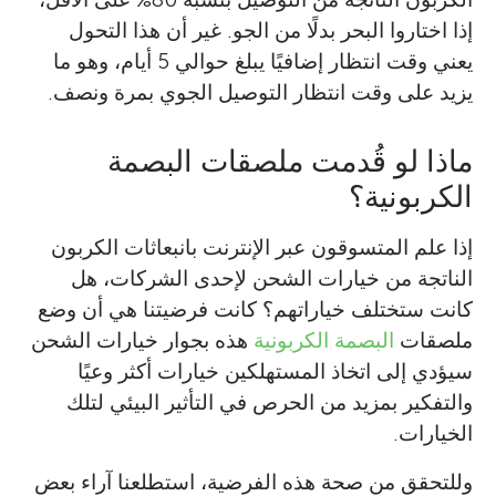
إذا اختاروا البحر بدلًا من الجو. غير أن هذا التحول
Lynette Cheah
يعني وقت انتظار إضافيًا يبلغ حوالي 5 أيام، وهو ما
Qiuhong Huang
يزيد على وقت انتظار التوصيل الجوي بمرة ونصف.
Umberto
العمر: 12
ماذا لو قُدمت ملصقات البصمة
الكربونية؟
تدرس لينيت كيف يمكن للمدن الكبرى تعزيز
درست كيوهنج هندسة النظم وحصلت على درجة
أنظمة نقل أنظف وأكثر كفاءة للجميع. وتبني نماذج
إذا علم المتسوقون عبر الإنترنت بانبعاثات الكربون
الماجستير في العلوم الحضرية وتخطيط
اسمي أوبيرتو. وأحب دراسة العلوم وقراءة المانغا
حاسوبية لكيفية تحرك الأشخاص والبضائع وتتبع
الناتجة من خيارات الشحن لإحدى الشركات، هل
السياسات من جامعة سنغافورة للتكنولوجيا
ولعب ألعاب الفيديو مع أصدقائي. وأحب الذهاب
استخدام الطاقة والانبعاثات الناجمة عن ذلك. كما
كانت ستختلف خياراتهم؟ كانت فرضيتنا هي أن وضع
إلى الشاطئ للعب بالرمال والمغامرات والرسم
والتصميم في عام 2020. وتضمن بحثها استخدام
أنها تستمتع بالمشي أو ركوب الدراجات مع عائلتها.
ملصقات
البصمة الكربونية
هذه بجوار خيارات الشحن
الكاريكاتيري. وفي المستقبل، أود أن أصبح عالمًا
أدوات تحليل البيانات لتعزيز فهم المسائل المتعلقة
وهي أستاذة مشاركة في النظم الهندسية في
سيؤدي إلى اتخاذ المستهلكين خيارات أكثر وعيًا
فيزيائيًا.
بالبيئة. وفي وقت فراغها، تستمتع بالمشي
مدينة سنغافورة الاستوائية المشمسة.
والتفكير بمزيد من الحرص في التأثير البيئي لتلك
لمسافات طويلة والتفاعل مع الطبيعة.
lynette@sutd.edu.sg
*
الخيارات.
وللتحقق من صحة هذه الفرضية، استطلعنا آراء بعض