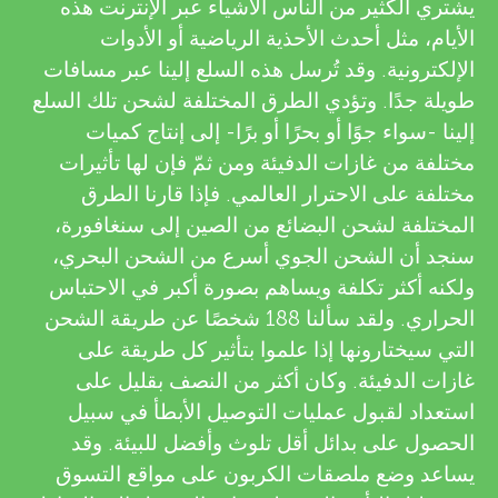
u
يشتري الكثير من الناس الأشياء عبر الإنترنت هذه
v
الأيام، مثل أحدث الأحذية الرياضية أو الأدوات
n
الإلكترونية. وقد تُرسل هذه السلع إلينا عبر مسافات
i
طويلة جدًا. وتؤدي الطرق المختلفة لشحن تلك السلع
g
e
إلينا -سواء جوًا أو بحرًا أو برًا- إلى إنتاج كميات
مختلفة من غازات الدفيئة ومن ثمّ فإن لها تأثيرات
w
M
مختلفة على الاحترار العالمي. فإذا قارنا الطرق
e
المختلفة لشحن البضائع من الصين إلى سنغافورة،
i
سنجد أن الشحن الجوي أسرع من الشحن البحري،
r
ولكنه أكثر تكلفة ويساهم بصورة أكبر في الاحتباس
n
s
الحراري. ولقد سألنا 188 شخصًا عن طريقة الشحن
التي سيختارونها إذا علموا بتأثير كل طريقة على
d
غازات الدفيئة. وكان أكثر من النصف بقليل على
استعداد لقبول عمليات التوصيل الأبطأ في سبيل
s
الحصول على بدائل أقل تلوث وأفضل للبيئة. وقد
يساعد وضع ملصقات الكربون على مواقع التسوق