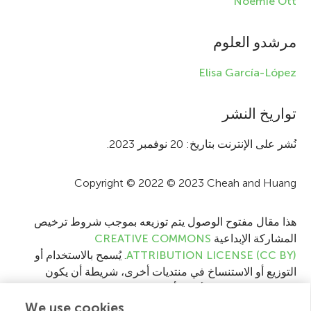
Noemie Ott
o
r
مرشدو العلوم
m
Elisa García-López
a
t
تواريخ النشر
i
نُشر على الإنترنت بتاريخ: 20 نوفمبر 2023.
o
Copyright © 2022 © 2023 Cheah and Huang
n
هذا مقال مفتوح الوصول يتم توزيعه بموجب شروط ترخيص
المشاركة الإبداعية
CREATIVE COMMONS
ATTRIBUTION LICENSE (CC BY)
. يُسمح بالاستخدام أو
التوزيع أو الاستنساخ في منتديات أخرى، شريطة أن يكون
المؤلف (المؤلفون) الأصلي أو مالك (مالكو) حقوق النشر مقيدًا
وأن يتم الرجوع إلى المنشور الأصلي في هذه المجلة وفقًا
We use cookies