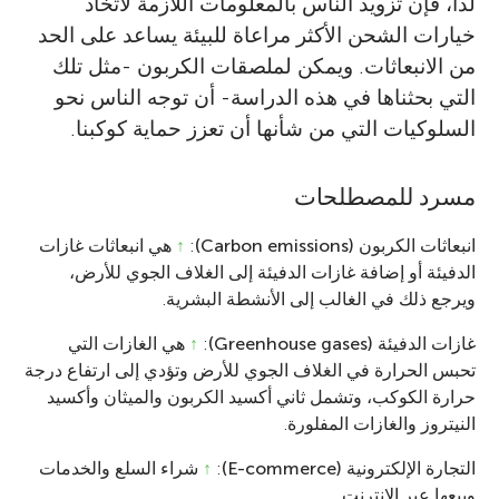
لذا، فإن تزويد الناس بالمعلومات اللازمة لاتخاذ
خيارات الشحن الأكثر مراعاة للبيئة يساعد على الحد
من الانبعاثات. ويمكن لملصقات الكربون -مثل تلك
التي بحثناها في هذه الدراسة- أن توجه الناس نحو
السلوكيات التي من شأنها أن تعزز حماية كوكبنا.
مسرد للمصطلحات
انبعاثات الكربون (Carbon emissions)
:
↑
هي انبعاثات غازات
الدفيئة أو إضافة غازات الدفيئة إلى الغلاف الجوي للأرض،
ويرجع ذلك في الغالب إلى الأنشطة البشرية.
غازات الدفيئة (Greenhouse gases)
:
↑
هي الغازات التي
تحبس الحرارة في الغلاف الجوي للأرض وتؤدي إلى ارتفاع درجة
حرارة الكوكب، وتشمل ثاني أكسيد الكربون والميثان وأكسيد
النيتروز والغازات المفلورة.
التجارة الإلكترونية (E-commerce)
:
↑
شراء السلع والخدمات
وبيعها عبر الإنترنت.