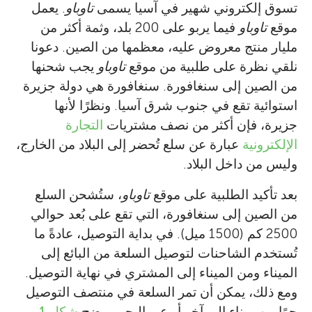
تسوق إلكتروني شهير في آسيا يسمى
تاوباو
. يعمل
موقع
تاوباو
فيما يربو على 200 بلد، وثمة أكثر من
مليار منتج معروض عليه، معظمها من الصين. دعونا
نلقي نظرة على طلبية من موقع
تاوباو
يجب شحنها
من الصين إلى سنغافورة. سنغافورة هي دولة جزيرة
استوائية تقع في جنوب شرق آسيا. ونظرًا لأنها
جزيرة، فإن أكثر من نصف مشتريات
التجارة
الإلكترونية
عبارة عن سلع تُحضر إلى البلاد من الخارج،
وليس من داخل البلاد.
بعد تأكيد الطلبية على موقع
تاوباو
، ستُشحن السلع
من الصين إلى سنغافورة، التي تقع على بُعد حوالي
2500 كم (1500 ميل). في بداية التوصيل، عادةً ما
تُستخدم الشاحنات لتوصيل السلعة من البائع إلى
الميناء ومن الميناء إلى المشتري في نهاية التوصيل.
ومع ذلك، يمكن أن تمر السلعة في منتصف التوصيل
جوًا من ميناء إلى آخر أو عبر البحر. يوضح
شكل 1