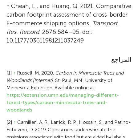
↑
Cheah, L., and Huang, Q. 2021. Comparative
carbon footprint assessment of cross-border
E-commerce shipping options.
Transport.
Res. Record.
2676:584–95. doi:
10.1177/03611981211037249
المراجع
[1]
↑
Russell, M. 2020.
Carbon in Minnesota Trees and
Woodlands [Internet]
. St. Paul, MN: University of
Minnesota Extension. Available online at:
https://extension.umn.edu/managing-different-
forest-types/carbon-minnesota-trees-and-
woodlands
[2]
↑
Camilleri, A. R., Larrick, R. P., Hossain, S., and Patino-
Echeverri, D. 2019. Consumers underestimate the
emissions associated with food but are aided by labels.