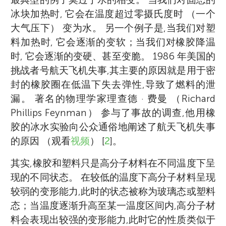
冰块加热时, 它会在温度超过零摄氏度时 （一个
大气压下） 变为水。 另一个例子是,当我们对塑
料加热时, 它会逐渐的变软；当我们对橡胶降温
时, 它会逐渐的变硬、甚至变脆。 1986 年美国的
挑战者号航天飞机失事,其主要的原因就是用于密
封的橡胶圈在低温下失去弹性,导致了燃料的泄
漏。 著名的物理学家理查德 · 费曼 （Richard
Phillips Feynman） 参与了事故的调查,他用橡
胶的冰水实验向公众通俗地阐述了航天飞机失事
的原因 （观看
视频
） [
2
]。
其实,橡胶和塑料只是高分子材料在不同温度下呈
现的不同状态。 在较低的温度下高分子材料呈现
较弱的变形能力,此时的状态被称为玻璃态或塑料
态；当温度逐渐升高至某一温度区间内,高分子材
料会表现出较强的变形能力,此时它的性质类似于