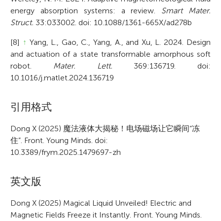
energy absorption systems: a review.
Smart Mater.
Struct.
33:033002. doi: 10.1088/1361-665X/ad278b
[8]
↑
Yang, L., Gao, C., Yang, A., and Xu, L. 2024. Design
and actuation of a state transformable amorphous soft
robot.
Mater. Lett.
369:136719. doi:
10.1016/j.matlet.2024.136719
A
引用格式
r
Dong X (2025) 魔法液体大揭秘！电场磁场让它瞬间“冻
住”. Front. Young Minds. doi:
t
10.3389/frym.2025.1479697-zh
i
c
英文版
l
Dong X (2025) Magical Liquid Unveiled! Electric and
e
Magnetic Fields Freeze it Instantly. Front. Young Minds.