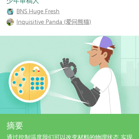
t
少年审稿人
栏目
BNS Huge Fresh
r
h
Inquisitive Panda (爱问熊猫)
o
s
r
f
s
o
a
n
r
d
Y
r
o
e
关于我们
摘要
v
通过控制温度我们可以改变材料的物理状态,实现