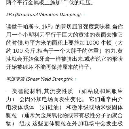
两个平行金属板上施加1千伏的电压。
kPa (Structural Vibration Damping)
:
↑
读做千帕斯卡, 1kPa 的剪切屈服强度意味着,当你
用一个小塑料刀平行于巨大的黄油的表面去推它
的时候,每平方米的面积上要施加 1000 牛顿（大
约 100 公斤,相当于一个大胖子的体重）的力,黄
油就会开始像牙膏一样被挤出来,或者说它的形状
开始被破坏,不能再保持原来的样子。
电流变液 (Shear Yield Strength)
:
↑
一类智能材料,其流变性质 （如粘度和屈服应
力） 会因外加电场而发生变化。 它们通常由介
电液体载体 （如硅油） 和微米级或纳米级固体
颗粒 （通常为金属氧化物或带有极性分子的聚合
物） 组成,这些固体颗粒在外加电场中会发生极