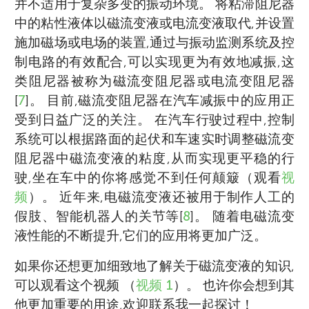
并不适用于复杂多变的振动环境。 将粘滞阻尼器
中的粘性液体以磁流变液或电流变液取代,并设置
施加磁场或电场的装置,通过与振动监测系统及控
制电路的有效配合,可以实现更为有效地减振,这
类阻尼器被称为磁流变阻尼器或电流变阻尼器
[
7
]。 目前,磁流变阻尼器在汽车减振中的应用正
受到日益广泛的关注。 在汽车行驶过程中,控制
系统可以根据路面的起伏和车速实时调整磁流变
阻尼器中磁流变液的粘度,从而实现更平稳的行
驶,坐在车中的你将感觉不到任何颠簸（观看
视
频
）。 近年来,电磁流变液还被用于制作人工的
假肢、智能机器人的关节等[
8
]。 随着电磁流变
液性能的不断提升,它们的应用将更加广泛。
如果你还想更加细致地了解关于磁流变液的知识,
可以观看这个视频 （
视频 1
）。 也许你会想到其
他更加重要的用途,欢迎联系我一起探讨！