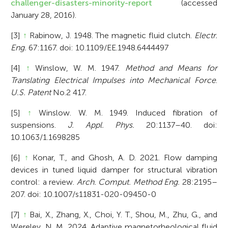
challenger-disasters-minority-report
(accessed
January 28, 2016).
[3]
↑
Rabinow, J. 1948. The magnetic fluid clutch.
Electr.
Eng.
67:1167. doi: 10.1109/EE.1948.6444497
[4]
↑
Winslow, W. M. 1947.
Method and Means for
Translating Electrical Impulses into Mechanical Force
.
U.S. Patent
No.2 417.
[5]
↑
Winslow. W. M. 1949. Induced fibration of
suspensions.
J. Appl. Phys.
20:1137–40. doi:
10.1063/1.1698285
[6]
↑
Konar, T., and Ghosh, A. D. 2021. Flow damping
devices in tuned liquid damper for structural vibration
control: a review.
Arch. Comput. Method Eng.
28:2195–
207. doi: 10.1007/s11831-020-09450-0
[7]
↑
Bai, X., Zhang, X., Choi, Y. T., Shou, M., Zhu, G., and
Wereley, N. M. 2024. Adaptive magnetorheological fluid