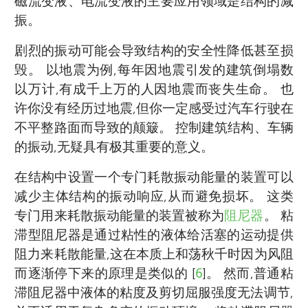
磁流变液、电流变液的主要应用领域是结构的减
振。
剧烈的振动可能会导致结构的安全性降低甚至损
毁。 以地震为例,每年因地震引发的建筑倒塌数
以万计,有成千上万的人因地震而丧失生命。 也
许你没有经历过地震,但你一定感受过汽车行驶在
不平整路面而导致的颠簸。 控制建筑结构、车辆
的振动,无疑具有极其重要的意义。
在结构中设置一个专门耗散振动能量的装置可以
减少主体结构的振动响应,从而避免损坏。 这类
专门用来耗散振动能量的装置被称为
阻尼器
。 粘
滞型阻尼器是通过粘性的液体给活塞的运动提供
阻力来耗散能量,这在本质上和荡秋千时因为风阻
而逐渐停下来的原理是类似的 [
6
]。 然而,普通粘
滞阻尼器中液体的粘度及剪切屈服强度无法调节,