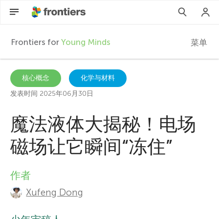
Frontiers for
Young Minds
菜单
F
r
ZH
核心概念
化学与材料
发表时间 2025年06月30日
文章
o
魔法液体大揭秘！电场
参与进来
n
磁场让它瞬间“冻住”
t
作者
A
i
Xufeng Dong
u
e