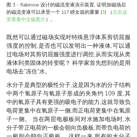
图 3 - Rabinow 设计的磁流变液演示装置, 证明加磁场后
的磁流变液可以承受一个 117 磅女孩的重量 [
3
] （
点击这
里查看中文版图片
）。
既然可以通过磁场实现对特殊悬浮体系剪切屈服
强度的控制,是否也可以发明出一种液体,可以通
过电场对其剪切屈服强度进行调控,从而实现从类
液体到类固体的转变呢？ 科学家首先想到的是用
电场去“冻住”水。
水分子是典型的极性分子,这是因为水的分子结构
中两个氢原子与氧原子形成的夹角约 109 度,其
中的氧原子具有更强的吸电子的能力,这就导致负
电荷更集中在氧原子一侧,而正电荷更集中在氢原
子一侧。 当在两层电极板间对水施加电场时,水
分子带正电荷的一极会朝向负极板,而带负电荷的
一极则会朝向正极板。 这样一来,所有的水分子