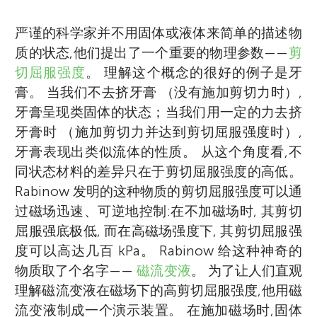
严谨的科学家并不用固体或液体来简单的描述物
质的状态,他们提出了一个重要的物理参数——
剪
切屈服强度
。 理解这个概念的很好的例子是牙
膏。 当我们不去挤牙膏 （没有施加剪切力时）,
牙膏呈现类固体的状态；当我们用一定的力去挤
牙膏时 （施加剪切力并达到剪切屈服强度时）,
牙膏表现出类似流体的性质。 从这个角度看,不
同状态材料的差异只在于剪切屈服强度的高低。
Rabinow 发明的这种物质的剪切屈服强度可以通
过磁场迅速、可逆地控制:在不加磁场时, 其剪切
屈服强底极低, 而在高磁场强度下, 其剪切屈服强
度可以高达几百 kPa。 Rabinow 给这种神奇的
物质取了个名字——
磁流变液
。 为了让人们直观
理解磁流变液在磁场下的高剪切屈服强度,他用磁
流变液制成一个演示装置。 在施加磁场时,固体