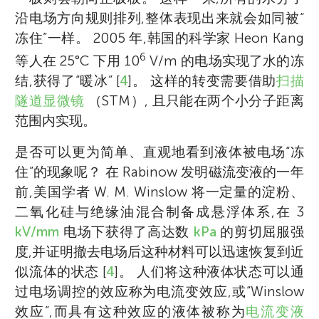
Xufeng Dong
沿电场方向规则排列,整体表现出来就会如同被“
冻住”一样。 2005 年,韩国的科学家 Heon Kang
BNS Huge Fresh
6
Inquisitive Panda (爱问熊
等人在 25°C 下用 10
V/m 的电场实现了水的冻
年龄 13–14
猫)
结,获得了“暖冰” [
4
]。 这样的转变需要借助
扫描
年龄 11–14
董旭峰是大连理工大学的材料科学与工程学院
隧道显微镜
（STM）, 且只能在两个小分子距离
的教授、博导、副院长。 他是 《中国材料科
范围内实现。
学进展》 这个超酷杂志的主编,就像是这个杂
您好！ 我们是来自中国一所学校七年级的学
是否可以更为简单、直观地看到液体被电场“冻
志的大船长； 他还是大连理工大学 “高性能智
这是 4 位来自不同年级的孩子们, 最小的五年
生。 我们非常喜欢探索科学,在一次科学课上,
住”的现象呢？ 在 Rabinow 发明磁流变液的一年
能复合材料制备及其工程应用”青年科学家团
级,最大的初三。 他们有的想要成为天文学家,
我们被“巨菜谷”的神奇所震惊, 因此将小组的名
前,美国学者 W. M. Winslow 将一定量的淀粉、
队的负责人,就像是这个超棒团队的超级队
有的喜欢数学 、物理和足球,有的喜欢看好玩
字取作 Huge Fresh。 Fresh 也代表了我们对
二氧化硅与绝缘油混合制备成悬浮体系,在 3
长。 他一方面研究怎么让材料变得像人一样
儿的科学和文学书籍,有的喜欢胡思乱想,不断
世界的感受。 我们的头像也是我们用刚学到
kV/mm
电场下获得了高达数
kPa
的剪切屈服强
聪明 （也就是这个文章里讲的“智能材料”）,
地问为什么,还会写好奇日记。
的AI技术生成的。
度,并证明撤去电场后这种材料可以迅速恢复到近
另一方面,他还关心咱们的健康,研究可以用来
似流体的状态 [
4
]。 人们将这种液体状态可以通
修复人体的材料（生物医用材料）。
过电场调控的效应称为电流变效应,或“Winslow
*
dongxf@dlut.edu.cn
效应”,而具有这种效应的液体被称为
电流变液