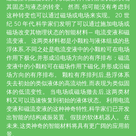
u
其固态与液态的转变。 然而,你可能没有考虑到
i
n
这种转变也可以通过磁场或电场来实现。 20 世
e
纪 50 年代,科学家们发明了可以通过施加电场或
g
磁场改变其物理状态的智能材料— 电流变液和磁
w
流变液。 这两类材料都是小颗粒与液体组成的悬
e
浮体系,不同之处是电流变液中的小颗粒可在电场
M
作用下极化,并形成沿电场方向的有序排布；磁流
r
变液中的小颗粒可在磁场作用下磁化,并形成沿磁
i
s
场方向的有序排布。 颗粒有序排列后,悬浮体系
失去初始的类似液体的高流动性,而表现为类似固
n
体的低流变性。 当电场或磁场撤去后,这两类材
料又可以迅速恢复到初始的液体状态。 利用电流
d
变液和磁流变液的这种神奇特性,科学家们已开发
出智能的结构减振装置、假肢的软体机器人。 在
s
未来,这类神奇的智能材料将具有更广阔的应用前
景。