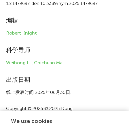
13:1479697. doi: 10.3389/frym.2025.1479697
i
n
编辑
f
Robert Knight
o
r
科学导师
m
Weihong Li ,
Chichuan Ma
a
t
出版日期
i
线上发表时间 2025年06月30日.
o
Copyright © 2025 © 2025 Dong
n
We use cookies
这是一篇在
Creative Commons Attribution License