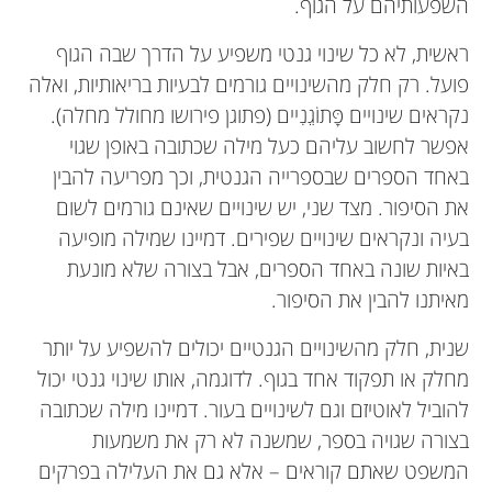
בהצלחת המחקר.
לעזור לנו להבין את האוטיזם בצורה טובה יותר. בזמנו
השפעותיהם על הגוף.
10 שנים.
צילום ומשחקי קופסה עם חברים.
להבטיח נגישות לקהילות מגוונות ברחבי העולם.
הציבור הרחב. יחד עם הצוות שלו, הוא עובד בשיתוף
הפנוי, Dener אוהב להאזין למוזיקה וללמוד בלשנות.
פעולה הדוק עם הקהילה כדי להבטיח ששלל הקולות
ראשית, לא כל שינוי גנטי משפיע על הדרך שבה הגוף
יישמעו בצורה ברורה.
פועל. רק חלק מהשינויים גורמים לבעיות בריאותיות, ואלה
daniel.morenodeluca@ualberta.ca
*
נקראים שינויים פָּתוֹגֵנִיים (פתוגן פירושו מחולל מחלה).
אפשר לחשוב עליהם כעל מילה שכתובה באופן שגוי
באחד הספרים שבספרייה הגנטית, וכך מפריעה להבין
את הסיפור. מצד שני, יש שינויים שאינם גורמים לשום
בעיה ונקראים שינויים שפירים. דמיינו שמילה מופיעה
באיות שונה באחד הספרים, אבל בצורה שלא מונעת
מאיתנו להבין את הסיפור.
שנית, חלק מהשינויים הגנטיים יכולים להשפיע על יותר
מחלק או תפקוד אחד בגוף. לדוגמה, אותו שינוי גנטי יכול
להוביל לאוטיזם וגם לשינויים בעור. דמיינו מילה שכתובה
בצורה שגויה בספר, שמשנה לא רק את משמעות
המשפט שאתם קוראים – אלא גם את העלילה בפרקים