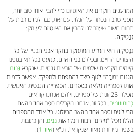
המדענים חוקרים את האוטיזם כדי להבין אותו טוב יותר,
מפני שרב הנסתר על הגלוי. עם זאת, כבר למדנו רבות על
תחום חשוב שעוזר לנו להבין את האוטיזם לעומק:
גֵּנֵטִיקָה.
גֵּנֵטִיקָה היא המדע המתמקד בחקר אבני הבניין של כל
היצורים החיים, ובכללם בני האדם. כמעט בכל תא בגופנו
קיימים מקבצים שלמים של הוראות גנטיות, שנקרא
גֵּנוֹם
.
הגנום "מורֶה" לגוף כיצד להתפתח ולתפקד. אפשר לדמות
אותו לספרייה מלאה בספרים. הספרייה הגנטית האנושית
מכילה 23 זוגות של ספרים, ולהם אנחנו קוראים
כְרוֹמוֹזוֹמִים
. בכל זוג, אנחנו מקבלים ספר אחד מהאם
הביולוגית וספר אחד מהאב הביולוגי. כל אחד מהספרים
הללו מכיל "מילים" רבות הנקראות
גֵּנִים
, והן כתובות
בשפה מיוחדת מאוד שנקראת דנ"א (
איור 1
).