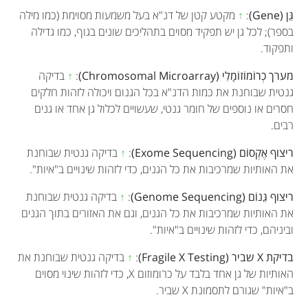
גֵּן (Gene)
:
↑
מקטע קטן של דנ"א בעל משמעות מסוימת (כמו מילה
בספר); לכל גן יש תפקיד מסוים בתהליכים שונים בגוף, כמו גדילה
ותפקוד.
מערך כְרוֹמוֹזוֹמָלִי (Chromosomal Microarray)
:
↑
בדיקה
גנטית שבוחנת את כמות הדנ"א בכל הגנום ויכולה לזהות חלקים
חסרים או נוספים של חומר גנטי, שעשויים לכלול גן אחד או גנים
רבים.
ריצוף אֶקְסוֹם (Exome Sequencing)
:
↑
בדיקה גנטית שבוחנת
את האותיות שמרכיבות את כל הגנים, כדי לזהות שינויים ב"איות".
ריצוף גֵּנוֹם (Genome Sequencing)
:
↑
בדיקה גנטית שבוחנת
את האותיות שמרכיבות את כל הגנים, וגם את האזורים בתוך הגנים
וביניהם, כדי לזהות שינויים ב"איות".
בדיקת X שביר (Fragile X Testing)
:
↑
בדיקה גנטית שבוחנת את
האותיות של גן אחד בלבד על כרומוזום X, כדי לזהות שינוי מסוים
ב"איות" שגורם לתסמונת X שביר.