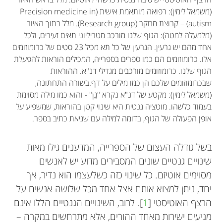
(משמאל לימין): רפואה מותאמת אישית (Precision medicine in
autism) – קבוצת מחקר (Research group). מלל בתוך האיור
(מלמעלה למטה): הגוף שלנו מורכב מטריליוני תאים זעירים, ולכל
אחד מהם יש גרעין. הגרעין של כל תא מכיל 23 סטים של כרומוזומים
אלו. כרומוזומים הם כמו ספרים בספרייה, המכילים הוראות להפעלת
הגוף שלנו. כרומוזומים מורכבים מגדילי דנ"א. ההוראות
שבכרומוזומים שלכם הן כמו מילים על דף.בשורה התחתונה,
(משמאל לימין): מקטע של דנ"א נקרא "גֵן" - והוא כמו מילה מסוימת
בעמוד כלשהו. מוטציה גנטית היא שינוי קטן בהוראות, שמשפיע על
אופן הפעולה של הגוף, בדומה למילה עם שגיאת כתיב בספר.
בשל גודלה העצום של הספרייה, המדענים גילו מאות
שינויים גנטיים שונים המסבירים מדוע יש לאנשים
מסוימים אוטיזם. כל שינוי כזה כשלעצמו הוא נדיר, אך
יחד, ניתן למצוא אותם אצל אחד מכל שלושה אנשים על
הרצף האוטיסטי [
1
]. לרוב, השינויים הגנטיים הללו אינם
מגיעים ישירות מאחד ההורים, אלא מתרחשים במקרה –