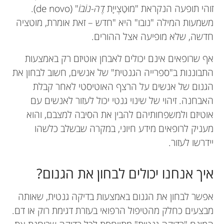
זוהי תופעה הנקראת "מוּטַצְייָת
דֶה-נוֹבוֹ
" (de novo).
משמעות המילה "נובו" היא "חדש – זאת אומרת, מוטציה
חדשה, שלא מופיעה אצל ההורים.
אף שרופאים אינם יכולים לאבחן אוטיזם רק באמצעות
התבוננות ב"ספרייה הגנטית" של אנשים, חשוב לבחון את
הגנום של אנשים על הרצף האוטיסטי לאחר קבלת
האבחנה. זיהוי של שינוי גנטי יכול לעזור לאנשים עם
אוטיזם ולמשפחותיהם להבין את הסיבה למצבם, והוא
מעניק לרופאים מידע חיוני, במקרה שבשלב כלשהו
יידרשו לעזור.
איך אנחנו יכולים לבחון את הגנום?
אפשר לבחון את הגנום באמצעות בדיקה גנטית, שאותה
מבצעים כחלק מהטיפול הרפואי בעזרת דגימת רוק או דם.