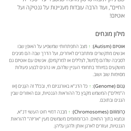
החיים", ועוד הרבה עובדות מעניינות על גנטיקה ועל
אוטיזם!
מילון מונחים
אוטיזם (Autism)
:
↑
מצב התפתחותי שמשפיע על האופן שבו
אנשים מתקשרים ומתחברים לאחרים, ועל הדרך שבה הם מגיבים
לסביבה שלהם (למשל, לצלילים או למרקמים). אנשים עם אוטיזם גם
מושקעים במיוחד בתחומי העניין שלהם, או נהנים לבצע פעולות
מסוימות שוב ושוב.
גֵּנוֹם (Genome)
:
↑
כל הדנ"א באורגניזם חי, ובכלל זה הגֵּנִים (או
ה"מילים") המשמש מקבץ כל ההוראות הגנטיות, וגם האזורים שבין
הגנים ובתוכם.
כְרוֹמוֹזוֹם (Chromosomes)
:
↑
מבנה דמויי חוט העשוי דנ"א,
ונמצא בתוך התאים. הכרומוזומים משמשים מעין "אריזה" להוראות
הגנטיות, ועוזרים לארגן אותן ולהגן עליהן.