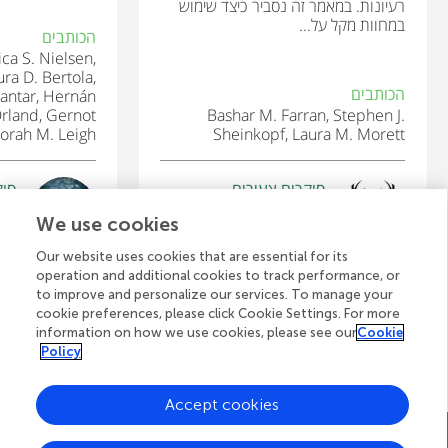
רעיונות. במאמר זה נסביר כיצד שימוש
במחוות מקל על...
הכותבים
ica S. Nielsen,
ura D. Bertola,
הכותבים
antar, Hernán
Orland, Gernot
Bashar M. Farran, Stephen J.
orah M. Leigh
Sheinkopf, Laura M. Morett
סוקרים צעירים
סוק
Aly
Verdi Elementary School—Ms. Meier’s and Mrs. Carlson’s
We use cookies
גיל: 9–10
גיל: 
Our website uses cookies that are essential for its
operation and additional cookies to track performance, or
to improve and personalize our services. To manage your
cookie preferences, please click Cookie Settings. For more
לצפייה בכל המאמרים
information on how we use cookies, please see our
Cookie
Policy
Accept cookies
A
דף הבית של Frontiers
בלוג
צרו קשר