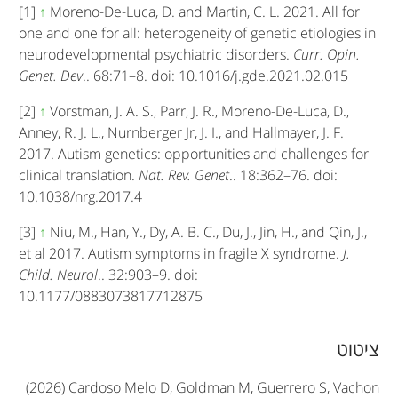
[1]
↑
Moreno-De-Luca, D. and Martin, C. L. 2021. All for
one and one for all: heterogeneity of genetic etiologies in
neurodevelopmental psychiatric disorders.
Curr. Opin.
Genet. Dev
.. 68:71–8. doi: 10.1016/j.gde.2021.02.015
[2]
↑
Vorstman, J. A. S., Parr, J. R., Moreno-De-Luca, D.,
Anney, R. J. L., Nurnberger Jr, J. I., and Hallmayer, J. F.
2017. Autism genetics: opportunities and challenges for
clinical translation.
Nat. Rev. Genet
.. 18:362–76. doi:
10.1038/nrg.2017.4
[3]
↑
Niu, M., Han, Y., Dy, A. B. C., Du, J., Jin, H., and Qin, J.,
et al 2017. Autism symptoms in fragile X syndrome.
J.
Child. Neurol
.. 32:903–9. doi:
10.1177/0883073817712875
A
ציטוט
r
(2026) Cardoso Melo D, Goldman M, Guerrero S, Vachon