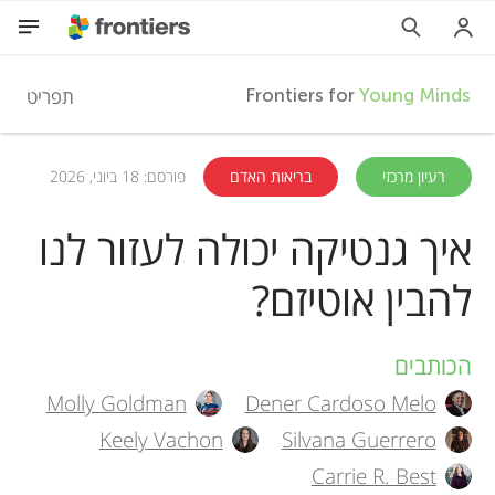
F
תפריט
Frontiers for
Young Minds
r
HE
רעיון מרכזי
בריאות האדם
פורסם: 18 ביוני, 2026
מאמרים
o
איך גנטיקה יכולה לעזור לנו
השתתפות
להבין אוטיזם?
n
t
הכותבים
A
Molly Goldman
Dener Cardoso Melo
i
u
Keely Vachon
Silvana Guerrero
t
Carrie R. Best
e