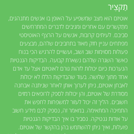
u
i
תַקצִיר
e
n
אוטיזם הוא מצב שמשפיע על האופן בו אנשים מתנהגים,
w
מתַקשרים עם אחרים ומגיבים לדברים המתרחשים
g
סביבם. לעיתים קרובות, אנשים על הרצף האוטיסטי
e
מפתחים עניין חזק מאוד בתחביבים שלהם, מבצעים
M
r
פעולות מסוימות שוב ושוב, ועשויים להרגיש הכי בנוח
כאשר השגרה שלהם נשארת קבועה. הבדיקות הגנטיות
s
i
הנערכות כיום יכולות לזהות גורם לאוטיזם אצל עד אדם
אחד מתוך שלושה. בעוד שהבדיקות הללו לא יכולות
n
לאבחן אוטיזם, ניתן לערוך אותן לאחר שניתנה אבחנה
מסודרת של אוטיזם, והן יכולות לספק לרופאים רמזים
d
חשובים. הליך זה יכול לעזור למשפחות לחפש את
התמיכה המתאימה. במאמר זה, נספק לכם מידע חשוב
s
על אודות גנטיקה. נסביר בו איך הבדיקות הגנטיות
פועלות, ואיך ניתן להשתמש בהן בהקשר של אוטיזם.