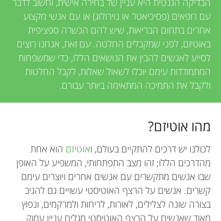
הבדיקה הגנטית היא עניין של בחירה אישית, וחשוב לדבר
עם רופאים (פסיכיאטר או נוירולוג) או עם אנשי מקצוע
אחרים בתחום הבריאות, שיש להם הכשרה ספציפית
באוטיזם, לפני שמקבלים החלטה. עם זאת, אנחנו רוצים
לסייע לאנשים להבין את הנושאים הללו, כדי שמשפחות
המתמודדות עימם יוכלו לשאול שאלות, לקבל החלטות
ולקבל את התמיכה המתאימה ביותר עבורם.
מהו אוטיזם?
לכולנו יש דרכים להתקיים בעולם, ו
אוטיזם
הוא אחת
מהדרכים הללו; זהו מצב התפתחותי, המשפיע על האופן
שבו אנשים מתקשרים עם אנשים אחרים ויוצרים עימם
קשרים. אנשים על הרצף האוטיסטי עשויים גם להגיב
בצורה שונה לצלילים, לאורות, לריחות ולמרקמים, ונפוץ
מאוד שאנשים על הרצף האוטיסטי מגלים עניין עמוק