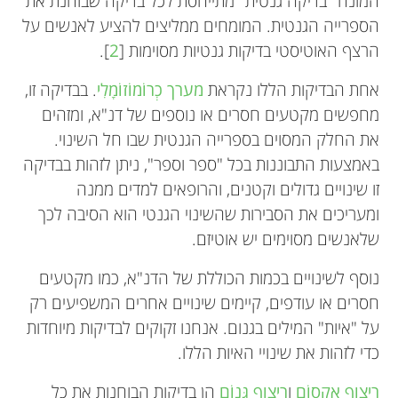
המונח "בדיקה גנטית" מתייחסת לכל בדיקה שבוחנת את
הספרייה הגנטית. המומחים ממליצים להציע לאנשים על
הרצף האוטיסטי בדיקות גנטיות מסוימות [
2
].
אחת הבדיקות הללו נקראת
מערך כְרוֹמוֹזוֹמָלִי
. בבדיקה זו,
מחפשים מקטעים חסרים או נוספים של דנ"א, ומזהים
את החלק המסוים בספרייה הגנטית שבו חל השינוי.
באמצעות התבוננות בכל "ספר וספר", ניתן לזהות בבדיקה
זו שינויים גדולים וקטנים, והרופאים למדים ממנה
ומעריכים את הסבירות שהשינוי הגנטי הוא הסיבה לכך
שלאנשים מסוימים יש אוטיזם.
נוסף לשינויים בכמות הכוללת של הדנ"א, כמו מקטעים
חסרים או עודפים, קיימים שינויים אחרים המשפיעים רק
על "איות" המילים בגנום. אנחנו זקוקים לבדיקות מיוחדות
כדי לזהות את שינויי האיות הללו.
ריצוף אֶקְסוֹם
ו
ריצוף גֵּנוֹם
הן בדיקות הבוחנות את כל