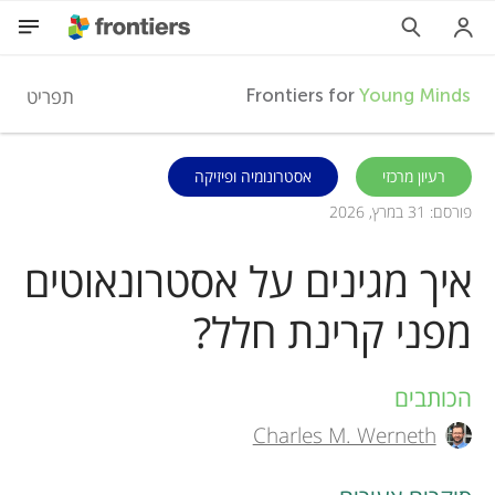
F
תפריט
Frontiers for
Young Minds
r
HE
רעיון מרכזי
אסטרונומיה ופיזיקה
פורסם: 31 במרץ, 2026
מאמרים
o
איך מגינים על אסטרונאוטים
השתתפות
n
מפני קרינת חלל?
t
הכותבים
A
i
Charles M. Werneth
u
e