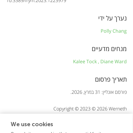
10.3389/frym.2023.1223979
i
n
נערך על ידי
f
Polly Chang
o
r
מנחים מדעיים
m
Kalee Tock ,
Diane Ward
a
t
תאריך פרסום
i
פורסם אונליין: 31 במרץ, 2026.
o
Copyright © 2023 © 2026 Werneth
n
We use cookies
זהו מאמר בגישה פתוחה שמופץ תחת תנאי רישיון
Creative
Commons Attribution (CC BY)
. השימוש, ההפצה או