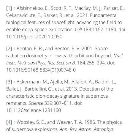
[1]
↑
Afshinnekoo, E., Scott, R. T., MacKay, M. J., Pariset, E.,
Cekanaviciute, E., Barker, R., et al. 2021. Fundamental
biological features of spaceflight: advancing the field to
enable deep-space exploration.
Cell
183:1162–1184. doi:
10.1016/j.cell.2020.10.050
[2]
↑
Benton, E. R., and Benton, E. V. 2001. Space
radiation dosimetry in low-earth orbit and beyond.
Nucl.
Instr. Methods Phys. Res. Section B
. 184:255–294. doi:
10.1016/S0168-583X(01)00748-0
[3]
↑
Ackermann, M., Ajello, M., Allafort, A., Baldini, L.,
Ballet, J., Barbiellini, G., et al. 2013. Detection of the
characteristic pion-decay signature in supernova
remnants.
Science
339:807–811. doi:
10.1126/science.1231160
[4]
↑
Woosley, S. E., and Weaver, T. A. 1986. The physics
of supernova explosions.
Ann. Rev. Astron. Astrophys
.