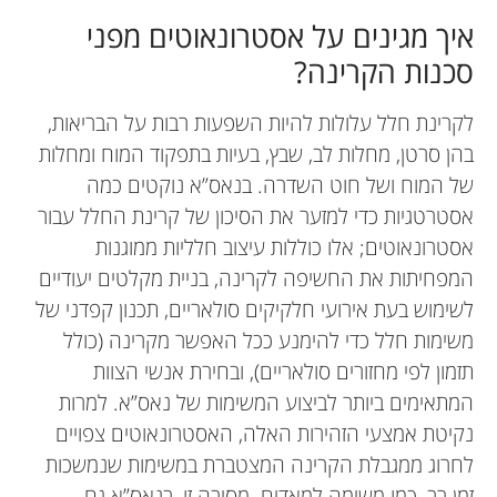
איך מגינים על אסטרונאוטים מפני
סכנות הקרינה?
לקרינת חלל עלולות להיות השפעות רבות על הבריאות,
בהן סרטן, מחלות לב, שבץ, בעיות בתפקוד המוח ומחלות
של המוח ושל חוט השדרה. בנאס”א נוקטים כמה
אסטרטגיות כדי למזער את הסיכון של קרינת החלל עבור
אסטרונאוטים; אלו כוללות עיצוב חלליות ממוגנות
המפחיתות את החשיפה לקרינה, בניית מקלטים יעודיים
לשימוש בעת אירועי חלקיקים סולאריים, תכנון קפדני של
משימות חלל כדי להימנע ככל האפשר מקרינה (כולל
תזמון לפי מחזורים סולאריים), ובחירת אנשי הצוות
המתאימים ביותר לביצוע המשימות של נאס”א. למרות
נקיטת אמצעי הזהירות האלה, האסטרונאוטים צפויים
לחרוג ממגבלת הקרינה המצטברת במשימות שנמשכות
זמן רב, כמו משימה למאדים. מסיבה זו, בנאס”א גם