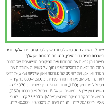
איור 3 -
השדה המגנטי של כדור הארץ לוכד פרוטונים ואלקטרונים
בשכבות סביב כדור הארץ, המכונות ”חגורות ואן אלן”
.
באיור ניתן לראות את החגורות ואת המיקומים המשוערים של תחנת
החלל הבין־לאומית במסלול לווייני נמוך, של גשושיות שמודדות את
חגורת ואן אלן, ושל לוויינים של מערכות איכּוּן עולמיות (GPS) (קרדיט
לתמונה: נאס”א). מקרא: חגורה פנימית: כ־1,600–13,000 ק”מ -
מסלול לווייני נמוך (LEO), תחנת החלל הבין־לאומית: כ־370 ק”מ –
גשושית ואן אלן A - גשושית ואן אלן B - מסלול גאוסינכרוני (GSO),
הגשושית לחקר דינמיקת השמש (נאס”א): כ־35,500 ק”מ – לווייני
PGS: כ־20,100 ק”מ – חגורה חיצונית: כ־20,000–40,000 ק”מ.