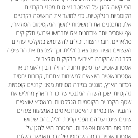
הכי קשה להגן על האסטרונאוטים מפני הקרניים
הקוסמיות הגלקטיות. כדי למזער את החשיפה לקרניים
אלו, מתכננים את המשימות למשך המקסימום הסולארי,
אף שסביר יותר שבזמנים אלו יתרחשו אירועי חלקיקים
סולאריים. חברי הצוות יכולים להשתמש במקלטי יעודיים
העשויים מציוד שנמצא בחללית, וכך לצמצם את החשיפה
לקרינה שמקורה באירועי חלקיקים סולאריים.
אסטרונאוטים על סיפון תחנת החלל הבין־לאומית, או
אסטרונאוטים היוצאים למשימות אחרות, קרובות יחסית
לכדור הארץ, מוגנים במידה מסוימת מפני קרניים קוסמיות
גלקטיות, שכן השדה המגנטי של כדור הארץ מחליש את
שטף הקרניים הקוסמיות הגלקטיות. בנאס”א שואפים
להגביר את בטיחות האסטרונאוטים באמצעות צעדים
שונים שיגנו עליהם מפני קרינת חלל, בהם שימוש
בתרופות חדשות אפשריות. המטרה היא להגן על
אסטרונאוטים ברמה שבסופו של דבר תאפשר לשלוח