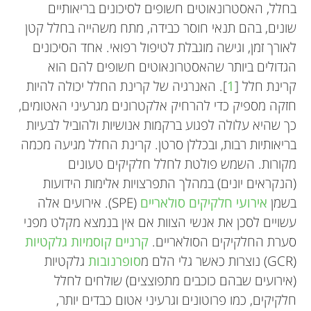
בחלל, האסטרונאוטים חשופים לסיכונים בריאותיים
שונים, בהם תנאי חוסר כבידה, מתח משהייה בחלל קטן
לאורך זמן, וגישה מוגבלת לטיפול רפואי. אחד הסיכונים
הגדולים ביותר שהאסטרונאוטים חשופים להם הוא
קרינת חלל [
1
]. האנרגיה של קרינת החלל יכולה להיות
חזקה מספיק כדי להרחיק אלקטרונים מגרעיני האטומים,
כך שהיא עלולה לפגוע ברקמות אנושיות ולהוביל לבעיות
בריאותיות רבות, ובכללן סרטן. קרינת החלל מגיעה מכמה
מקורות. השמש פולטת לחלל חלקיקים טעונים
(הנקראים יונים) במהלך התפרצויות אלימות הידועות
בשמן
אירועי חלקיקים סולאריים
(SPE). אירועים אלה
עשויים לסכן את אנשי הצוות אם אין בנמצא מקלט מפני
סערת החלקיקים הסולאריים.
קרניים קוסמיות גלקטיות
(GCR) נוצרות כאשר גלי הלם מ
סופרנובות
גלקטיות
(אירועים שבהם כוכבים מתפוצצים) שולחים לחלל
חלקיקים, כמו פרוטונים וגרעיני אטום כבדים יותר,