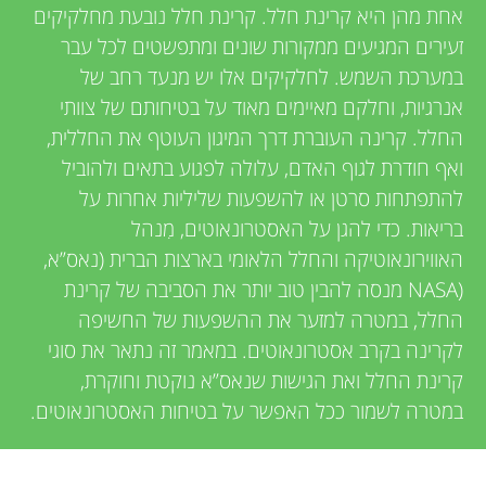
u
אחת מהן היא קרינת חלל. קרינת חלל נובעת מחלקיקים
i
זעירים המגיעים ממקורות שונים ומתפשטים לכל עבר
n
e
במערכת השמש. לחלקיקים אלו יש מנעד רחב של
אנרגיות, וחלקם מאיימים מאוד על בטיחותם של צוותי
g
w
החלל. קרינה העוברת דרך המיגון העוטף את החללית,
e
ואף חודרת לגוף האדם, עלולה לפגוע בתאים ולהוביל
M
להתפתחות סרטן או להשפעות שליליות אחרות על
r
בריאות. כדי להגן על האסטרונאוטים, מִנהל
i
האווירונאוטיקה והחלל הלאומי בארצות הברית (נאס”א,
s
(NASA מנסה להבין טוב יותר את הסביבה של קרינת
n
החלל, במטרה למזער את ההשפעות של החשיפה
לקרינה בקרב אסטרונאוטים. במאמר זה נתאר את סוגי
d
קרינת החלל ואת הגישות שנאס”א נוקטת וחוקרת,
במטרה לשמור ככל האפשר על בטיחות האסטרונאוטים.
s