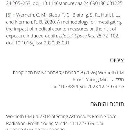
24:205–253. doi: 10.1146/annurev.aa.24.090186.001225
[5]
↑
Werneth, C. M., Slaba, T. C., Blattnig, S. R., Huff, J. L.,
and Norman, R. B. 2020. A methodology for investigating
the impact of medical countermeasures on the risk of
exposure induced death.
Life Sci. Space Res.
25:72–102.
doi: 10.1016/j.lssr.2020.03.001
A
ציטוט
r
(2026) Werneth CM
איך מגינים על אסטרונאוטים מפני קרינת
t
חלל?.
Front. Young Minds
.
doi: 10.3389/frym.2023.1223979-he
i
c
תורגם והותאם
l
Werneth CM (2023) Protecting Astronauts From Space
e
Radiation. Front. Young Minds. 11:1223979. doi: