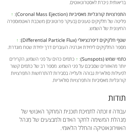
בריאותית ניכרת לאסטרונאוטים.
התפרצויות קורונליות מאסיביות (Coronal Mass Ejection)
:
↑
פליטה של חלקיקים טעונים (בעיקר פרוטונים) משכבת האטמוספרה
החיצונית של השמש.
שטף חלקיקים דיפרנציאלי (Differential Particle Flux)
:
↑
מספר החלקיקים ליחידת אנרגיה העוברים דרך יחידת שטח מוגדרת.
כתמי שמש (Sunspots)
:
↑
כתמים כהים על פני השמש, הקרירים
יותר מהאזורים שסביבם על פני השמש. מספר רב של כתמים קשור
לפעילות סולארית גבוהה ולעלייה בסבירות להתרחשות התפרצויות
קורונליות מאסיביות והתפרצויות סולאריות.
תודות
עבודה זו זכתה לתמיכת תוכנית המחקר האנושי של
מִנהלת המשימה לחקר האדם ולמבצעים של מִנהל
האווירונאוטיקה והחלל הלאומי.