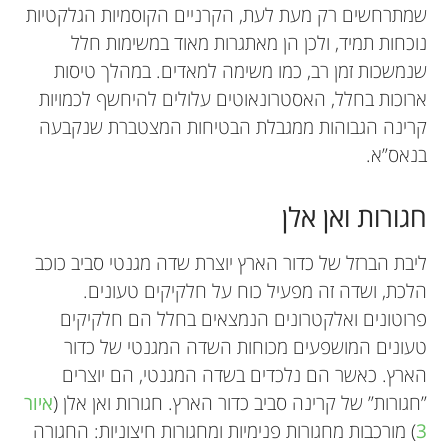
שמתרחשים רק מעת לעת, הקרניים הקוסמיות הגלקטיות
נוכחות תמיד, ולכן הן מאתגרות מאוד במשימות חלל
Charles M. Werneth
שנמשכות זמן רב, כמו משימה למאדים. במהלך טיסות
Brian
Sean
גיל: 13
ארוכות בחלל, האסטרונאוטים עלולים להיחשף לכמויות
גיל: 11
Ryan
קרינה הגבוהות ממגבלת הבטיחות המצטברת שנקבעה
בנאס”א.
ד”ר Werneth הוא פיזיקאי חוקר במרכז Langley
Brian מתעניין בהנדסת תעופה וחלל ובאסטרופיזיקה.
חגורות ואן אלן
Sean מתעניין בהנדסת מכונות וחלל ובאסטרונומיה.
למחקר של נאס”א. תחומי המחקר שלו כוללים סיכוני
הוא מקווה ללמוד את תחום דיני החלל, או לעזור
קרינה, מודלים של סיכון לסרטן ומודלים של פיזיקה
הוא אוהב לצפות בחלל באמצעות טלסקופים. Sean
אני נהנה מאוד לכתוב קוד ואוהב קוביות הונגריות. אני
ליבת הברזל של כדור הארץ יוצרת שדה מגנטי סביב כוכב
בכתיבת כללי מדיניות וחוזים עבור סוכנויות חלל. Brian
גם אוהב מאוד לשחק מיינקראפט.
גרעינית. הוא בעל תואר שלישי במדעי החישוב
עוזר לתלמידים אחרים ללמוד מתמטיקה, ומתנדב לעזור
הלכת, ושדה זה מפעיל כוח על חלקיקים טעונים.
משתתף בקורסי ”אתגר” במתמטיקה מתקדמת במכללה
(פיזיקה), תואר שני בפיזיקה, ותואר ראשון בפיזיקה
בכנסים. הוא ביקר פעמיים בכנס ההמצאות הלאומי.
פרוטונים ואלקטרונים הנמצאים בחלל הם חלקיקים
קהילתית מקומית.
ובמתמטיקה. *
charles.m.werneth@nasa.gov
טעונים המושפעים מכוחות השדה המגנטי של כדור
הארץ. כאשר הם נלכדים בשדה המגנטי, הם יוצרים
”חגורות” של קרינה סביב כדור הארץ. חגורות ואן אלן (
איור
3
) מורכבות מחגורות פנימיות ומחגורות חיצוניות: החגורה