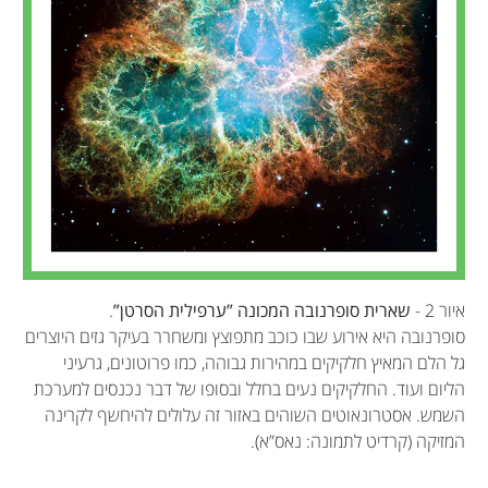
איור 2 -
שארית סופרנובה המכונה ”ערפילית הסרטן”
.
סופרנובה היא אירוע שבו כוכב מתפוצץ ומשחרר בעיקר גזים היוצרים
גל הלם המאיץ חלקיקים במהירות גבוהה, כמו פרוטונים, גרעיני
הליום ועוד. החלקיקים נעים בחלל ובסופו של דבר נכנסים למערכת
השמש. אסטרונאוטים השוהים באזור זה עלולים להיחשף לקרינה
המזיקה (קרדיט לתמונה: נאס”א).