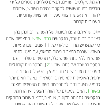
הקמת מקלטים יעודיים. תנאים סולרים מנוטרים על ידי
חלליות כמו הגשושית לחקר דינמיקת השמש, שיכולות
להזהיר את אנשי הצוות מפני התפרצויות קורונליות
מאסיביות קרבות.
ייתכן שראיתם פעם תמונות של השמש והבחנתן בהן
באזורים כהים יותר, הנקראים
כתמי שמש
. מתצפיות עולה
כי לשמש יש מחזור סולארי של 11 שנים, שבו פעילות
השמש עוברת ממצב מינימום סולארי, עם מעט כתמי
שמש או ללא כתמי שמש כלל, למקסימום סולארי, עם
מספר רב יותר של כתמי שמש [
2
]. התפרצויות קורונליות
מאסיביות מתרחשות לרוב במהלך הפעילות הגבוהה
יחסית האופיינית למקסימום הסולארי, כאשר רואים יותר
כתמי שמש. דוגמה להתפרצות רשתית מאסיבית מוצגת
באיור 1
. האם שמעתם על הזוהר הצפוני או הדרומי,
הנקראים גם זוהר הקוטב, או ”אוֹרוֹרָה”? האורות הבוהקים
והצבעוניים האלו שמופיעים ליד האזורים הארקטיים