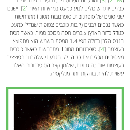
(
איור 2
) [
3
] ומורכבות מפרוטונים, גרעיני הליום ויונים
כבדים יותר שיכולים לנוע כמעט במהירות האור [
2
]. ישנם
שני סוגים של סופרנובות: סופרנובות מסוג I מתרחשות
כאשר ננסים לבנים (ליבות כוכבים צפופות שגודלן כמעט
כגודל כדור הארץ) צוברים מסה מכוכב סמוך. כאשר מסת
הננס הלבן גדולה מפי 1.4 ממסת השמש הוא מתפוצץ
בעוצמה [
4
]. סופרנובות מסוג II מתרחשות כאשר כוכבים
מאסיביים מכלים את כל הדלק הגרעיני שלהם ומתפוצצים
בעוצמות אור כה גדולות, שלזמן קצר הסופרנובות האלו
עשויות להיות בוהקות יותר מגלקסיה.