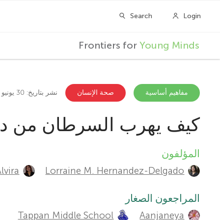
F
Frontiers for
Young Minds
r
o
مفاهيم أساسية
صحة الإنسان
نشر بتاريخ: 30 يونيو 2026
كيف يهرب السرطان من دف
n
t
المؤلفون
A
lvira
Lorraine M. Hernandez-Delgado
u
i
t
المراجعون الصغار
e
Tappan Middle School
Aanjaneya