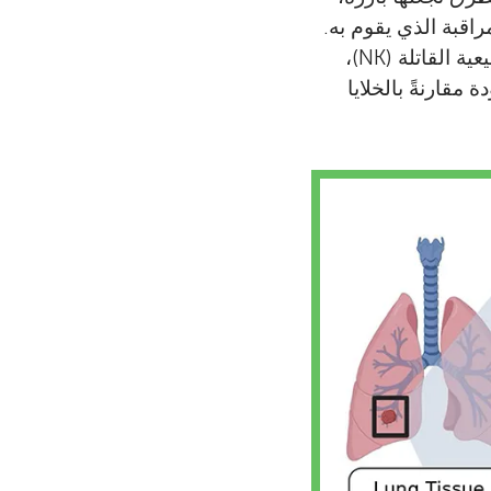
اقبة الذي يقوم به.
وتبرع عدة أنواع من الخلايا ”المسعفة” في مكافحة الخلايا السرطانية. فالخلايا الطبيعية القاتلة (NK)،
مقارنةً بالخلايا