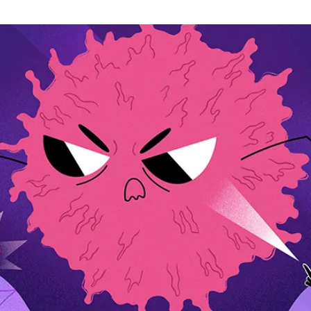
a
t
i
o
n