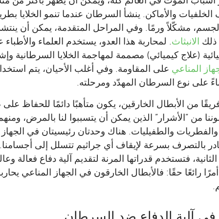
أسباب الموت في العالم كله، ويمكن أن يظهر بأكثر من مئ
لخلفيات والأماكن. ينشأ السرطان عندما تنمو الخلايا بطري
لجسم، مشكّلاً ورمًا. وفي المراحل المتقدمة، يمكن أن ين
 ذلك
الانبثاث
. لمحاربة هذا العدو، يستخدم العلماء والأطباء 
يائية (علاج كيميائي) مصممة لمهاجمة الخلايا السرطانية وإش
هاز المناعي
على المقاومة. وفي أغلب الأحيان، يتم استخد
اءً على نوع السرطان المهدّد ومرحلته.
يقًا من الأبطال الخارقين، يكون متأهبًا دائمًا للحفاظ على 
ننا من ”الأشرار” الذين يمكن أن يتسببوا لنا بالمرض، ومنهم
 والفطريات والطفيليات. هناك وحدتان رئيسيتان في الجهاز 
در بالتصرف بسرعة لإيقاف أي جراثيم تتسلل إلى أجسامنا. 
لثانية، فتستخدم قدراتها المرنة لتقديم آلية دفاع فعالة 
Kevin Alicea-Torres
أمرًا رائعًا حقًا: فالأبطال الخارقون في الجهاز المناعي يحار
Lorraine M. Hernandez-Delgado
Adaliz J. Torres-Rosado
.
أستاذ مساعد في جامعة بورتوريكو في هوماكاو حيث ي
Gabriela Paz-Alvira
 School
البحثي ing Cancer Immunology and Science
عالمة مُلهمة من بورتوريكو، ينبع شغفها بالعلم من ال
عالمة لاتينية من الجيل الأول، أكملت درجة البكالو
العمر: 12–13
مبدعة من أمريكا اللاتينية تتمتع بمهارات رائعة في ال
 في آلية الدفاع ضد السرطان
خاضتها خلال نشأتها بجوار الشاطئ ومُعلّمي العلوم ا