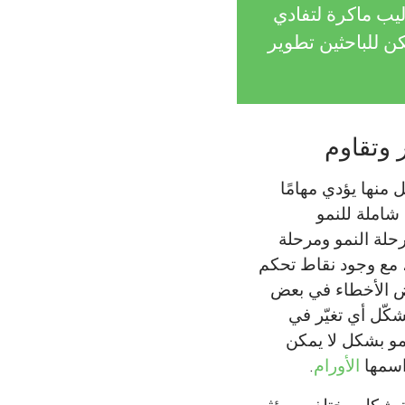
ليب ماكرة لتفادي
ن للباحثين تطوير
 وتقاوم
منها يؤدي مهامًا
شاملة للنمو
رحلة النمو ومرحلة
م، مع وجود نقاط تحكم
ض الأخطاء في بعض
يشكّل أي تغيّر في
نمو بشكل لا يمكن
 اسمها
الأورام
.