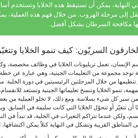
في النهاية، يمكن أن تستيقظ هذه الخلايا وتستخدم أسا
تقل إلى مرحلة الهروب. من خلال فهم هذه العملية، يمك
ها مكافحة السرطان بشكل أفضل.
ارقون السريّون: كيف تنمو الخلايا وتتغيّر
م الإنسان، تعمل تريليونات الخلايا في وظائف مخصصة، وكل 
 توجد مجموعة من التعليمات الجينية، وهي عبارة عن خطة 
م تنظيمها من خلال المرحلتين الرئيسيتين في دورة الخلية: م
مهمة، تنمو الخلايا وتنسخ تعليماتها الجينية وتستعد للانقسا
ن سير كل شيء بسلاسة. ومع ذلك، لا تخلو العملية من بع
ًا أن تتغيّر أو تتحوّل الخلايا التي كانت سليمة في السابق. و
للجسم، ولكن عندما تتراكم التغيرات في الخلية، قد تبدأ في ال
ى المناطق القريبة وتشكل في النهاية كتلاً يمكن اكتشافها،