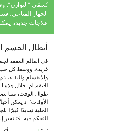
تُسمّى ”التوازن”. و
الجهاز المناعي، فتن
علاجات جديدة يمكن
أبطال الجسم الخ
في العالم المعقد لجس
فريدة. ووسط كل خلية
والانقسام والبقاء، يت
الانقسام. خلال هذه ال
طوال الوقت، مما يضم
الأوقات؛ إذ يمكن أحيان
الخلية تهديدًا كبيرًا 
التحكم فيه، فتنتشر إل