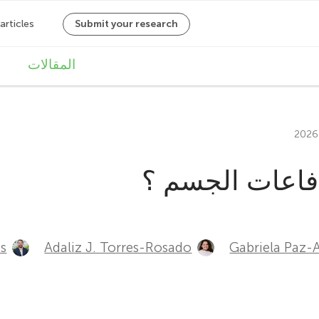
M
المقالات
a
i
n
اعات الجسم ؟
n
a
v
es
Adaliz J. Torres-Rosado
Gabriela Paz-A
i
g