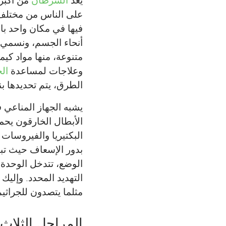
يُعدّ
السرطان
من أكبر 
على الناس من مختلف ا
فيها في مكان واحد با
أنحاء الجسم، ونسمي
متنوعة، منها مواد كيم
وعلاجات لمساعدة
الج
الطرق، يتم تحديدها بن
يشبه الجهاز المناعي فر
الأبطال الخارقون يحمو
البكتيريا والفيروسات
بدور الإسعاف حيث تبا
الوضع، تتدخل الوحدة ا
التهديد المحدد. وإليك 
مثلما يتصدون للجراثيم
المراحل الثلاث