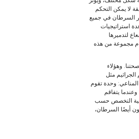
ة شكل مختلف، ويؤثر
قة لا يمكن التحكم
تشر السرطان في جميع
عدة استراتيجيات
عاع لتدميرها
ام مجموعة من هذه
صحتنا. وهؤلاء
 الجراثيم مثل
المناعي: وحدة تقوم
وعندما يتفاقم
وعالية التخصص حسب
بون أيضًا السرطان،
قود المختبر
Tappan Middle
Advanc
تجارب التي
ريوس في علم
تواصل وإلقاء
لذين زادوا من
Communication Research Lab. تزيد خبرته عن 12 عامًا، ويركز
الأحياء الدقيقة في جامعة بورتوريكو. وفي عام 2023، بدأت الدراسة
Aanjaneya