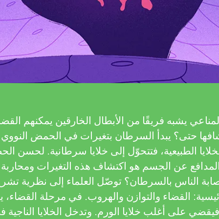
لمناعي يشبه فريقًا من الأبطال الخارقين يمكنهم القضاء
افها حتى؟ يبدأ السرطان بتغيرات في الحمض النووي
سجين (DNA) للخلايا الطبيعية، فتتحوّل إلى خلايا سرطانية. لحس
لمدافع عن الجسم هو اكتشاف هذه التغيرات ومحاربة ال
صابة الناس بالسرطان؟ توصّل العلماء إلى نظرية تشر
سية: القضاء والتوازن والهروب. في مرحلة القضاء، يق
فيقضي على أغلب خلايا الورم. وتدخل الخلايا الناجية ف