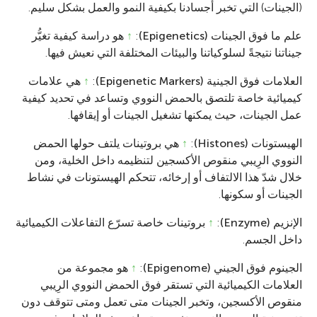
(الجينات) التي تخبر أجسادنا بكيفية النمو والعمل بشكل سليم.
علم ما فوق الجينات (Epigenetics)
:
↑
هو دراسة كيفية تغيُّر
جيناتنا نتيجةً لسلوكياتنا والبيئات المختلفة التي نعيش فيها.
العلامات فوق الجينية (Epigenetic Markers)
:
↑
هي علامات
كيميائية خاصة تلتصق بالحمض النووي وتساعد في تحديد كيفية
عمل الجينات، حيث يمكنها تشغيل الجينات أو إيقافها.
الهيستونات (Histones)
:
↑
هي بروتينات يلتف حولها الحمض
النووي الرِيبي منقوص الأكسجين لتنظيمه داخل الخلية، ومن
خلال شدّ هذا الالتفاف أو إرخائه، تتحكم الهيستونات في نشاط
الجينات أو سكونها.
الإنزيم (Enzyme)
:
↑
بروتينات خاصة تسرّع التفاعلات الكيميائية
داخل الجسم.
الجينوم فوق الجيني (Epigenome)
:
↑
هو مجموعة من
العلامات الكيميائية التي تستقر فوق الحمض النووي الرِيبي
منقوص الأكسجين، وتخبر الجينات متى تعمل ومتى تتوقف دون