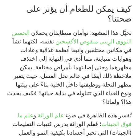
كيف يمكن للطعام أن يؤثر على
صحتنا؟
تخيَّل هذا المشهد: توأمان متطابقان يحملان
الحمض
النووي الرِيبي منقوص الأكسجين
نفسه، لكنهما نشآ
في مكانين مختلفين واتبعا أنظمة غذائية وعادات
وهوايات متباينة، مما أدى في النهاية إلى اختلاف
مظهرهما وحتى إصابتهما بأمراض مختلفة. يمكن
ملاحظة ذلك أيضًا في عالم نحل العسل، حيث يتغير
مظهر النحلة ووظيفتها داخل الخلية بناءً على بيئتها
ونوع الغذاء الذي تتناوله في بداية حياتها؛ فكيف يحدث
هذا؟ ولماذا؟
تُفسر هذه الظاهرة في ضوء
علم الوراثة
و
علم ما
فوق الجينات
؛ فعلم الوراثة يدرس كتيبات التعليمات
(الجينات) التي تخبر أجسادنا بكيفية النمو والعمل