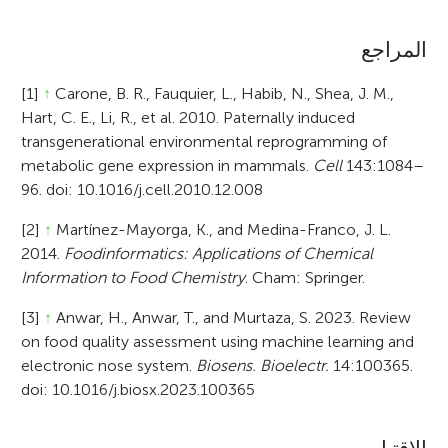
المراجع
[1]
↑
Carone, B. R., Fauquier, L., Habib, N., Shea, J. M.,
Hart, C. E., Li, R., et al. 2010. Paternally induced
transgenerational environmental reprogramming of
metabolic gene expression in mammals.
Cell
143:1084–
96. doi: 10.1016/j.cell.2010.12.008
[2]
↑
Martínez-Mayorga, K., and Medina-Franco, J. L.
2014.
Foodinformatics: Applications of Chemical
Information to Food Chemistry
. Cham: Springer.
[3]
↑
Anwar, H., Anwar, T., and Murtaza, S. 2023. Review
on food quality assessment using machine learning and
electronic nose system.
Biosens. Bioelectr.
14:100365.
doi: 10.1016/j.biosx.2023.100365