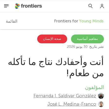
Frontiers for
Young Minds
القائمة
F
r
AR
مفاهيم أساسية
صحة الإنسان
نشر بتاريخ: 30 يونيو 2026
المقالات
o
أنت وأحفادك نتاج ما تأكله
المشاركون
n
من طعام!
t
المؤلفون
A
i
Fernanda I. Saldivar González
u
José L. Medina-Franco
e