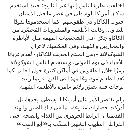
اختلفت نظرة الناس إليها عبر التاريخ؛ حيث استخدم
سكان أمريكا الوسطى في عصر ما قبل الأسبان
حبوب الكاكاو في طقوسهم، كما استخدموها نقودًا
للتداول. وكانت الأطعمة والمشروبات المُحضّرة من
الكاكاو حِكرًا على الشخصيات المهمة مثل الأباطرة
والمحاربين والكهنة، وفي المكسيك لا تزال
الشوكولاتة -وهي المنتج الحديث للكاكاو- تُقدم قربانًا
للأحباء في يوم الموتى، ويستخدم الناس الشوكولاتة
رمزًا خلال الطقوس في أماكن كثيرة حول العالم. كما
يُعد الطعام موضوعًا مهمًا في الفن؛ فربما رأيت
لوحات فنية تصوّر ولائم عامرة بالأطعمة الشهية.
ولم يقتصر الأمر على أمريكا الوسطى وحدها، بل
أدركت حضارات متنوعة، بما في ذلك الصين والهند
القديمتان، الرابط الجوهري بين الغذاء والصحة. حتى
أبقراط -الطبيب الشهير الملقّب بـ
≫
أبو الطب
≪
-