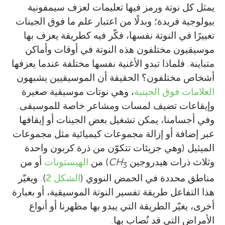
يمثل كل نوتة ورمز فيها تعليمات لعزف سيمفونية
بيولوجية فريدة؛ وبدلًا من اعتبار علم ما فوق الجينات
تغييرًا في النوتة نفسها، فكّر فيه كطريقة يعزف بها
موسيقيون مختلفون هذه النوتة في أوقات وأماكن
متباينة. فلماذا تبدو الأغنية نفسها مختلفة عندما يعزفها
أشخاص مختلفون؟ الحقيقة أن الموسيقيين يشبهون
العلامات فوق الجينية
، وهي نوتات موسيقية صغيرة
وإيقاعات تضيف لمسات ومشاعر خاصة للموسيقى.
وفي أجسامنا، يمكن تشغيل بعض الجينات أو إيقافها
عبر إضافة أو إزالة مجموعات كيميائية مثل مجموعات
الميثيل (وهي جزيئات تتكوّن من ذرة كربون واحدة
وثلاث ذرات هيدروجين
CH
) من
الهيستونات
أو من
3
مناطق محددة في الحمض النووي (
الشكل 2
). ويغيّر
هذا التفاعل طريقة تفسير النوتة الموسيقية، أو بعبارة
أخرى، يغيّر الطريقة التي يبدو بها مظهرنا أو أنواع
الأمراض التي قد نُصاب بها.