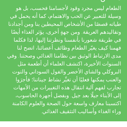
u
i
الطعام ليس مجرد وقود لأجسامنا فحسب، بل هو
n
وسيلة للتعبير عن الحب والاهتمام، كما أنه يحمل في
e
طياته قصصًا من الأشخاص المحيطين بنا ومن أجدادنا
g
w
وتقاليدهم العريقة. ومن جهةٍ أخرى، يؤثر الغذاء أيضًا
في طريقة شعورنا بأنفسنا ونظرتنا إليها، لذا فكلما
e
M
فهمنا كيف يغيّر الطعام وظائف أعضائنا، اتضح لنا
مدى الارتباط الوثيق بين نظامنا الغذائي وصحتنا. وفي
r
i
السنوات الأخيرة، اكتشف العلماء أن أطعمة مثل
s
البروكلي والشاي الأخضر والفول السوداني والتوت
n
والعنب يمكنها فعليًا أن تغيِّر نشاط جيناتنا؛ فأجرَوا
تجارب لفهم آلية انتقال هذه التغييرات من الأمهات
d
إلى الأبناء جيلًا بعد جيل. وبفضل أجهزة الحاسوب،
اكتسبنا معارف واسعة حول الصحة والعلوم الكامنة
s
وراء الغذاء وأساليب التثقيف الغذائي.