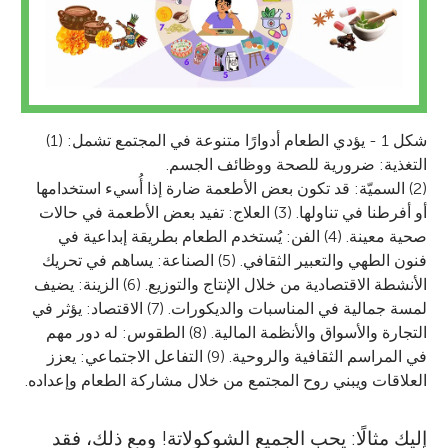
شكل 1 - يؤدي الطعام أدوارًا متنوعة في المجتمع تشمل: (1)
التغذية: ضرورية للصحة ووظائف الجسم.
(2) السميّة: قد تكون بعض الأطعمة ضارة إذا أُسيء استخدامها
أو أفرطنا في تناولها. (3) العلاج: تفيد بعض الأطعمة في حالات
صحية معينة. (4) الفن: يُستخدم الطعام بطريقة إبداعية في
فنون الطهي والتعبير الثقافي. (5) الصناعة: يساهم في تحريك
الأنشطة الاقتصادية من خلال الإنتاج والتوزيع. (6) الزينة: يضيف
لمسة جمالية في المناسبات والديكورات. (7) الاقتصاد: يؤثر في
التجارة والأسواق والأنظمة المالية. (8) الطقوس: له دور مهم
في المراسم الثقافية والروحية. (9) التفاعل الاجتماعي: يعزز
العلاقات ويبني روح المجتمع من خلال مشاركة الطعام وإعداده.
إليك مثالًا: يحب الجميع الشوكولاتة! ومع ذلك، فقد