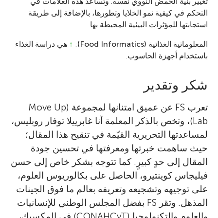
تغيير بنية الحمض النووي نفسه. وتساعد هذه العلامات في
التحكم في كيفية نمو الخلايا وتطورها، بالإضافة إلى طريقة
استجابتها للمؤثرات البيئية المحيطة بها.
المعلوماتية الغذائية (Food Informatics)
:
↑
هي دراسة الغذاء
باستخدام أجهزة الحاسوب.
شكر وتقدير
تعرب FS عن عميق امتنانها لمجموعة (Move Up
Lab)، وتخص بالذكر المعلمة آنا غابرييلا توفار روبليس،
لمساعدتها التحريرية القيّمة في تنقيح هذا المقال؛
حيث ساهمت خبرتها ومعرفتها في تحسين جودة
المقال إلى حدٍ كبيرٍ. كما تتوجه بشكر خاص إلى حسن
فيليجاس كوينتيرو، الحاصل على بكالوريوس العلوم،
على توجيهه وتشجيعه وتعريفه بعالم ما فوق الجينات
المذهل. وتقر FS بفضل المجلس الوطني للإنسانيات
والعلوم والتكنولوجيا (CONAHCyT) في المكسيك،