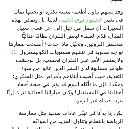
وقد يسهم تناول أطعمة معينة بكثرة أو تجنبها تمامًا
في تغيير
الجينوم فوق الجيني
لدينا، بل ويمكن لهذه
التغييرات أن تنتقل من جيلٍ إلى آخر. فعلى سبيل
المثال، قدّم العلماء لبعض الفئران نظامًا غذائيًّا
منخفض البروتين، وتخيّل ماذا حدث؟ أصبحت صغارها
تواجه صعوبة في تنظيم مستويات الكوليسترول [
1
].
ولا يقتصر الأمر على الفئران فحسب، بل لوحظت
ظواهر مشابهة لدى البشر الذين عانوا من سوء
التغذية، حيث أصيب أبناؤهم بأمراض مثل السكري؛
وهكذا، فإن ما نأكله اليوم قد يؤثر في صحة أحفاد
أحفادنا في المستقبل! وكأن خياراتنا الغذائية تترك إرثًا
يتردد صداه عبر الزمن.
لكن إذا بدأنا في تبنّي عادات صحية مثل ممارسة
Fernanda I. Saldivar
الرياضة بانتظام وتناول المزيد من الفواكه
González