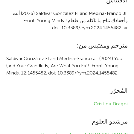
A
الاقتباس
r
(2026) Saldivar González FI and Medina-Franco JL
أنت
وأحفادك نتاج ما تأكله من طعام!.
Front. Young Minds
.
t
doi: 10.3389/frym.2024.1455482-ar
i
c
مترجم ومقتبس من:
l
Saldivar González FI and Medina-Franco JL (2024) You
e
(and Your Grandkids) Are What You Eat!. Front. Young
Minds. 12:1455482. doi: 10.3389/frym.2024.1455482
i
n
المُحرّر
f
Cristina Dragoi
o
r
مرشدو العلوم
m