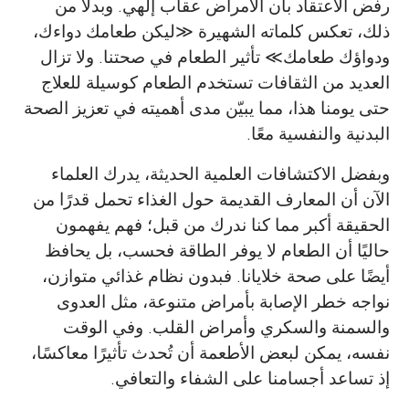
رفض الاعتقاد بأن الأمراض عقاب إلهي. وبدلًا من
ذلك، تعكس كلماته الشهيرة
≫
ليكن طعامك دواءك،
ودواؤك طعامك
≪
تأثير الطعام في صحتنا. ولا تزال
العديد من الثقافات تستخدم الطعام كوسيلة للعلاج
حتى يومنا هذا، مما يبيّن مدى أهميته في تعزيز الصحة
البدنية والنفسية معًا.
وبفضل الاكتشافات العلمية الحديثة، يدرك العلماء
الآن أن المعارف القديمة حول الغذاء تحمل قدرًا من
الحقيقة أكبر مما كنا ندرك من قبل؛ فهم يفهمون
حاليًا أن الطعام لا يوفر الطاقة فحسب، بل يحافظ
أيضًا على صحة خلايانا. فبدون نظام غذائي متوازن،
نواجه خطر الإصابة بأمراض متنوعة، مثل العدوى
والسمنة والسكري وأمراض القلب. وفي الوقت
نفسه، يمكن لبعض الأطعمة أن تُحدث تأثيرًا معاكسًا،
إذ تساعد أجسامنا على الشفاء والتعافي.