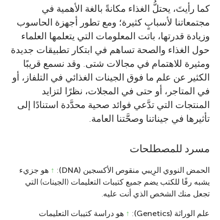
كما رأيتَ، يحتلُّ الغذاء مكانةً بالغة الأهمية في
مجتمعاتنا لأسبابٍ كثيرة؛ ومع تطور أجهزة الحاسوب
وزيادة قدرتها، باتت المعلومات التي يتعلمها العلماء
حول الغذاء والصحة تساهم في ابتكار تطبيقات جديدة
ومثيرة للاهتمام في مجالات شتى. وقد نسمع قريبًا
الكثير عن علم ما فوق الجينات الغذائي في التلفاز، أو
في المتاجر، أو حتى في المجلات، نظرًا لتزايد
المنتجات التي تدَّعي فوائد صحية محدَّدة استنادًا إلى
تأثيرها في جيناتنا وصحَّتنا العامة.
مسرد للمصطلحات
الحمض النووي الرِيبي منقوص الأكسجين (DNA)
:
↑
هو جزيء
يشبه رفًا للكتب يضم جميع كتيبات التعليمات (الجينات) التي
تجعل منك الشخص الذي أنت عليه.
علم الوراثة (Genetics)
:
↑
هو دراسة كتيبات التعليمات