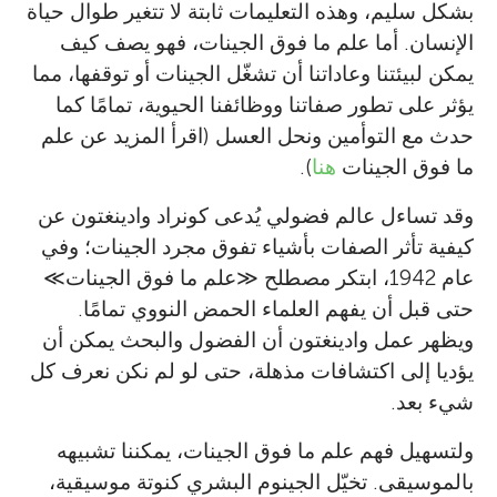
بشكل سليم، وهذه التعليمات ثابتة لا تتغير طوال حياة
الإنسان. أما علم ما فوق الجينات، فهو يصف كيف
يمكن لبيئتنا وعاداتنا أن تشغّل الجينات أو توقفها، مما
يؤثر على تطور صفاتنا ووظائفنا الحيوية، تمامًا كما
حدث مع التوأمين ونحل العسل (اقرأ المزيد عن علم
ما فوق الجينات
هنا
).
وقد تساءل عالم فضولي يُدعى كونراد وادينغتون عن
كيفية تأثر الصفات بأشياء تفوق مجرد الجينات؛ وفي
عام 1942، ابتكر مصطلح
≫
علم ما فوق الجينات
≪
حتى قبل أن يفهم العلماء الحمض النووي تمامًا.
ويظهر عمل وادينغتون أن الفضول والبحث يمكن أن
يؤديا إلى اكتشافات مذهلة، حتى لو لم نكن نعرف كل
شيء بعد.
ولتسهيل فهم علم ما فوق الجينات، يمكننا تشبيهه
بالموسيقى. تخيّل الجينوم البشري كنوتة موسيقية،